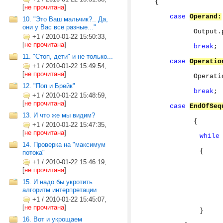
{
[
не прочитана
]
case
Operand:
10. "Это Ваш мальчик?.. Да,
они у Вас все разные..."
Output.pus
+1
/
2010-01-22 15:50:33,
[
не прочитана
]
break
;
11. "Стоп, дети" и не только...
case
Operatio
+1
/
2010-01-22 15:49:54,
[
не прочитана
]
Operations.
12. "Поп и Брейк"
break
;
+1
/
2010-01-22 15:48:59,
[
не прочитана
]
case
EndOfSeq
13. И что же мы видим?
{
+1
/
2010-01-22 15:47:35,
[
не прочитана
]
while
14. Проверка на "максимум
{
потока"
+1
/
2010-01-22 15:46:19,
Outpu
[
не прочитана
]
Oper
15. И надо бы укротить
алгоритм интерпретации
+1
/
2010-01-22 15:45:07,
[
не прочитана
]
}
16. Вот и укрощаем