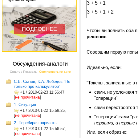
3 + 5 + 1
3 + 5 + 1 + 2
ПОДРОБНЕЕ
Чтобы выполнить оба п
решение
.
Совершим первую попыт
Обсуждения-аналоги
Идеально, если:
Скрыть / Показать
Сортировать по дате
С.В. Сычев, К.А. Лебедев "Не
"Токены, записанные в 
только про калькулятор"
сами, не усложняя 
+1
/
2010-02-23 11:56:47,
[
не прочитана
]
"операции";
1. Ситуация
сами перестроятся т
+1
/
2010-01-22 15:59:25,
[
не прочитана
]
"операции" сами "ра
первыми, и первые 
2. Перебирая варианты
+1
/
2010-01-22 15:58:57,
Или, если образно:
[
не прочитана
]