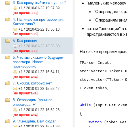
3. Как сразу выйти на лучшее?
"маленькие человечк
+1
/
2010-01-22 15:57:39,
"Операндам - сра
[
не прочитана
]
4. Начинаются противоречия.
"Операциям анал
Какого типа?
затем "операции" в 
+1
/
2010-01-22 15:56:13,
[
не прочитана
]
пристраиваются в хв
5. Как решаем
+1
/
2010-01-22 15:55:30,
[
не прочитана
]
На языке программиров
6. Что мы скажем о будущем
позавчера. Новое
TParser Input;
противоречие
std::vector<TToken> 
+1
/
2010-01-22 15:54:11,
[
не прочитана
]
std::vector<TToken> 
7. Скобки, которых нет
TToken token;
+1
/
2010-01-22 15:53:42,
[
не прочитана
]
8. Освободим "узников
оператора IF"
while
(Input.GetToken
+1
/
2010-01-22 15:52:25,
{
[
не прочитана
]
9. "Женщина, Вам сюда"
switch
(token.Get
+1
/
2010-01-22 15:51:38,