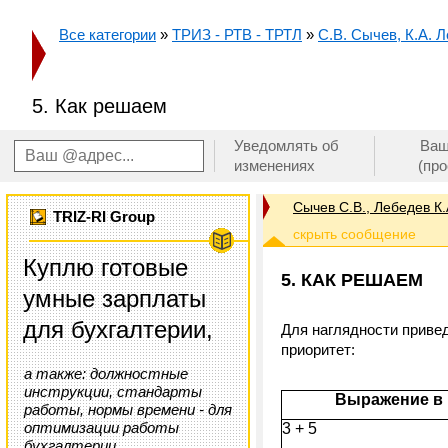
Все категории
»
ТРИЗ - РТВ - ТРТЛ
»
С.В. Сычев, К.А. 
5. Как решаем
Уведомлять об
Ваш
изменениях
(пр
Сычев С.В., Лебедев К.
TRIZ-RI Group
Куплю готовые
5. КАК РЕШАЕМ
умные зарплаты
для бухгалтерии,
Для наглядности привед
приоритет:
а также: должностные
инструкции, стандарты
Выражение в
работы, нормы времени - для
оптимизации работы
3 + 5
бухгалтерии