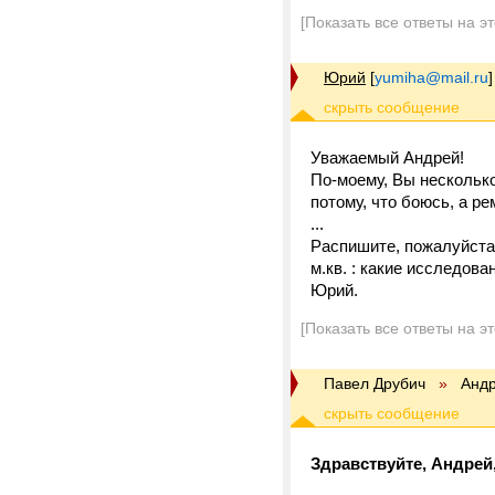
[Показать все ответы на э
Юрий
[
yumiha@mail.ru
]
Уважаемый Андрей!
По-моему, Вы несколько
потому, что боюсь, а р
...
Распишите, пожалуйста
м.кв. : какие исследова
Юрий.
[Показать все ответы на э
Павел Друбич
»
Андр
Здравствуйте, Андрей