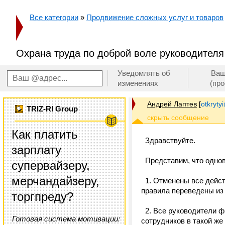
Все категории
»
Продвижение сложных услуг и товаров
Охрана труда по доброй воле руководителя
Уведомлять об
Ваш
изменениях
(пр
Андрей Лаптев
[
otkrytyi
TRIZ-RI Group
Как платить
Здравствуйте.
зарплату
Представим, что одно
супервайзеру,
мерчандайзеру,
1. Отменены все дейст
правила переведены из
торгпреду?
2. Все руководители ф
Готовая система мотивации:
сотрудников в такой же