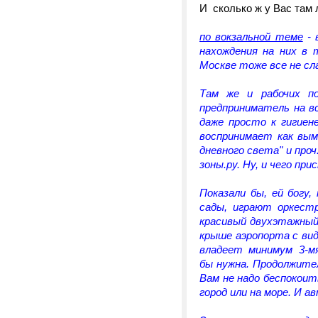
И сколько ж у Вас там 
по вокзальной теме
- 
нахождения на них в 
Москве тоже все не сла
Там же и рабочих п
предприниматель на в
даже просто к гигиен
воспринимает как вым
дневного света" и проч
зоны.ру. Ну, и чего при
Показали бы, ей богу,
сады, играют оркест
красивый двухэтажный
крыше аэропорта с вид
владеет минимум 3-мя
бы нужна. Продолжите
Вам не надо беспокоит
город или на море. И а