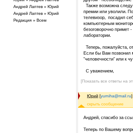
Также возможна следую
Андрей Лаптев » Юрий
премии или уволили. По
Андрей Лаптев » Юрий
телевизор, посадил себ
Редакция » Всем
компьютерным монитором
безоговорочно примет 
лаборатории.
Теперь, пожалуйста, от
Если бы Вам позвонил 
"человечности" или к ч
С уважением,
[Показать все ответы на э
Юрий
[
yumiha@mail.ru
]
Андрей, спасибо за ссы
Теперь по Вашему вопр