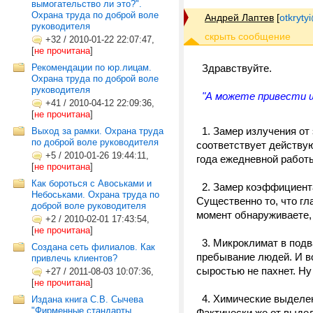
вымогательство ли это?".
Охрана труда по доброй воле
Андрей Лаптев
[
otkrytyi
руководителя
+32
/
2010-01-22 22:07:47,
[
не прочитана
]
Рекомендации по юр.лицам.
Здравствуйте.
Охрана труда по доброй воле
руководителя
"А можете привести шт
+41
/
2010-04-12 22:09:36,
[
не прочитана
]
1. Замер излучения от
Выход за рамки. Охрана труда
по доброй воле руководителя
соответствует действую
+5
/
2010-01-26 19:44:11,
года ежедневной работ
[
не прочитана
]
Как бороться с Авоськами и
2. Замер коэффициента
Небоськами. Охрана труда по
Существенно то, что гл
доброй воле руководителя
момент обнаруживаете,
+2
/
2010-02-01 17:43:54,
[
не прочитана
]
3. Микроклимат в подв
Создана сеть филиалов. Как
пребывание людей. И во
привлечь клиентов?
сыростью не пахнет. Ну 
+27
/
2011-08-03 10:07:36,
[
не прочитана
]
4. Химические выделен
Издана книга С.В. Сычева
"Фирменные стандарты
Фактически же от выде