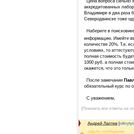
Цена вопроса сильно за
аккредитованных лабор
Владимире в два раза б
Северодвинске тоже одн
Наберите в поисковике
информацию. Имейте вв
количестве 20%. Т.е. е
условиях, то аттестуют
полная стоимость будет
1000 руб. а полная сто
окажется, что это толь
После замечания
Пав
обязательный курс по о
С уважением,
[Показать все ответы на э
Андрей Лаптев
[
otkrytyi