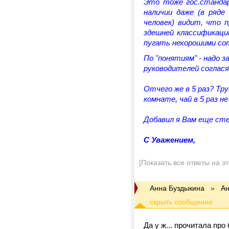
Это тоже гос.стандар
наличии даже (в ряде
человек) видит, что 
здешней классификаци
пугать нехорошими сот
По "понятиям" - надо з
руководителей соглася
Отчего же в 5 раз? Тр
комнате, чай в 5 раз н
Добавил я Вам еще ст
C Уважением,
[Показать все ответы на э
Анна Буздыкина
»
Ан
Да у ж... прочитала про