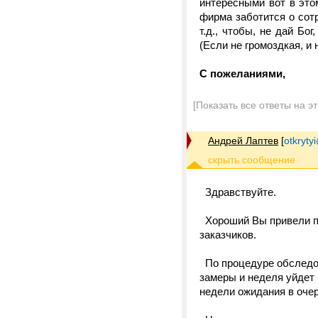
интересными вот в это
фирма заботится о сот
т.д., чтобы, не дай Бо
(Если не громоздкая, и 
С пожеланиями,
[Показать все ответы на э
Андрей Лаптев
[
otkrytyi
Здравствуйте.
Хороший Вы привели пр
заказчиков.
По процедуре обследов
замеры и неделя уйдет 
недели ожидания в оче