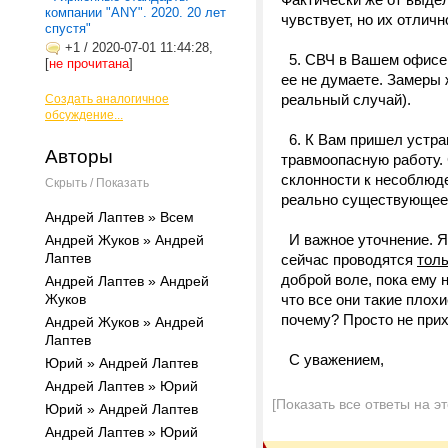
компании "ANY". 2020. 20 лет
чувствует, но их отличн
спустя"
+1
/
2020-07-01 11:44:28,
5. СВЧ в Вашем офисе с
[
не прочитана
]
ее не думаете. Замеры 
реальный случай).
Создать аналогичное
обсуждение...
6. К Вам пришел устра
Авторы
травмоопасную работу.
склонности к несоблюде
Скрыть / Показать
реально существующее
Андрей Лаптев » Всем
И важное уточнение. Я 
Андрей Жуков » Андрей
Лаптев
сейчас проводятся
тол
доброй воле, пока ему н
Андрей Лаптев » Андрей
Жуков
что все они такие плох
почему? Просто не прих
Андрей Жуков » Андрей
Лаптев
С уважением,
Юрий » Андрей Лаптев
Андрей Лаптев » Юрий
[Показать все ответы на э
Юрий » Андрей Лаптев
Андрей Лаптев » Юрий