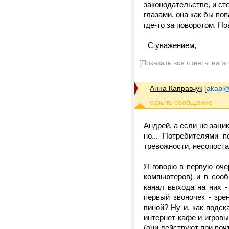
законодательстве, и ст
глазами, она как бы по
где-то за поворотом. П
С уважением,
[Показать все ответы на э
Анна Каправчук
[
akapl@
Андрей, а если не заци
но... Потребителями 
тревожности, несопост
Я говорю в первую оче
компьютеров) и в соо
канал выхода на них - 
первый звоночек - зре
виной? Ну и, как подс
интернет-кафе и игров
(они действуют при поч