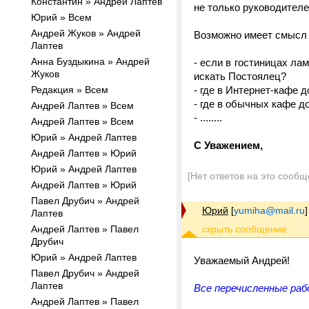
Константин » Андрей Лаптев
не только руководителе
Юрий » Всем
Андрей Жуков » Андрей
Возможно имеет смысл 
Лаптев
Анна Буздыкина » Андрей
- если в гостиницах лам
Жуков
искать Постоялец?
Редакция » Всем
- где в Интернет-кафе 
- где в обычных кафе д
Андрей Лаптев » Всем
- ........
Андрей Лаптев » Всем
Юрий » Андрей Лаптев
С Уважением,
Андрей Лаптев » Юрий
Юрий » Андрей Лаптев
[Нет ответов на это сообщ
Андрей Лаптев » Юрий
Павел Друбич » Андрей
Юрий
[
yumiha@mail.ru
]
Лаптев
Андрей Лаптев » Павел
Друбич
Юрий » Андрей Лаптев
Уважаемый Андрей!
Павел Друбич » Андрей
Лаптев
Все перечисленные раб
Андрей Лаптев » Павел