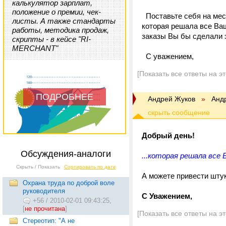
калькулятор зарплат,
положение о премии, чек-
Поставьте себя на мест
листы. А также стандарты
которая решала все Ва
работы, методика продаж,
заказы Вы бы сделали 
скрипты - в кейсе "RI-
MERCHANT"
С уважением,
[Показать все ответы на э
ПОДРОБНЕЕ
Андрей Жуков
»
Анд
Добрый день!
Обсуждения-аналоги
...которая решала все 
Скрыть / Показать
Сортировать по дате
А можете привести штук
Охрана труда по доброй воле
руководителя
C Уважением,
+56
/
2010-02-01 09:43:25,
[
не прочитана
]
[Показать все ответы на э
Стереотип: "А не