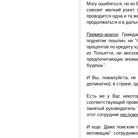
Могу ошибиться, но из
сквозит мелкий рэкет 
проводится одна и та же
продолжаться и в дальн
Пример-аналог
. Гражд
поднятие пошлин, ни "
процентов по кредиту к
из Тольятти, ни моск
предпочитающих иномарки
будешь".
И Вы, пожалуйста, не
деликатно); в стране, 
Есть же у Вас некото
соответствующей проверк
занятый руководитель "
этот сотрудник
неслож
И еще. Даже поиском 
мотивации" сотрудник