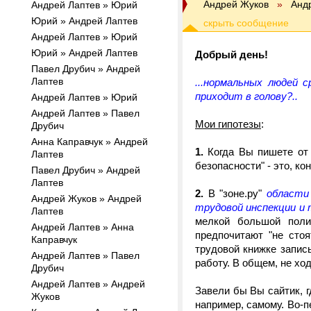
Андрей Жуков
»
Анд
Андрей Лаптев » Юрий
Юрий » Андрей Лаптев
Андрей Лаптев » Юрий
Юрий » Андрей Лаптев
Добрый день!
Павел Друбич » Андрей
Лаптев
...нормальных людей 
приходит в голову?..
Андрей Лаптев » Юрий
Андрей Лаптев » Павел
Мои гипотезы
:
Друбич
Анна Каправчук » Андрей
1.
Когда Вы пишете от э
Лаптев
безопасности" - это, ко
Павел Друбич » Андрей
Лаптев
2.
В "зоне.ру"
области
Андрей Жуков » Андрей
трудовой инспекции и 
Лаптев
мелкой большой поли
Андрей Лаптев » Анна
предпочитают "не сто
Каправчук
трудовой книжке запис
Андрей Лаптев » Павел
работу. В общем, не ход
Друбич
Андрей Лаптев » Андрей
Завели бы Вы сайтик, г
Жуков
например, самому. Во-п