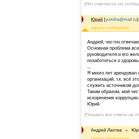
[Нет ответов на это сообщ
Юрий
[
yumiha@mail.ru
]
Андрей, честно отвечаю
Основная проблема всех
руководителя и его же
позаботиться о здоровь
...
Я много лет арендовал
организаций, т.к. всё э
служить источником до
Таким образом, мой чес
искоренения коррупции.
Юрий.
[Показать все ответы на э
Андрей Лаптев
»
Юр