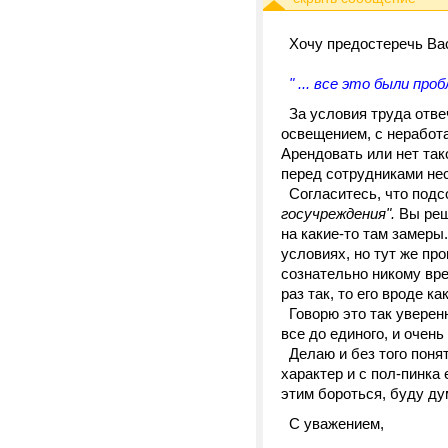
Хочу предостеречь Вас
" ... все это были проб
За условия труда отве
освещением, с нерабо
Арендовать или нет так
перед сотрудниками не
Согласитесь, что подс
госучреждения".
Вы реши
на какие-то там замеры
условиях, но тут же пр
сознательно никому вре
раз так, то его вроде ка
Говорю это так уверенн
все до единого, и очень
Делаю и без того поня
характер и с пол-пинка
этим бороться, буду д
С уважением,