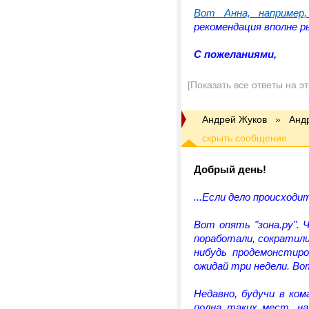
Вот Анна, например
рекомендация вполне р
С пожеланиями,
[Показать все ответы на э
Андрей Жуков
»
Анд
Добрый день!
...Если дело происходи
Вот опять "зона.ру".
поработали, сократили
нибудь продемонстиро
ожидай три недели. Вот
Недавно, будучи в ком
полна таких мест, на