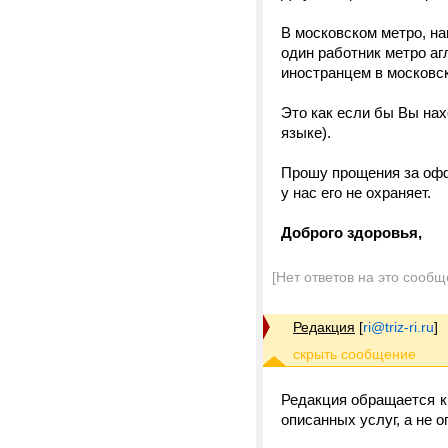
В московском метро, на
один работник метро аг
иностранцем в московс
Это как если бы Вы нах
языке).
Прошу прощения за офф-т
у нас его не охраняет.
Доброго здоровья,
[Нет ответов на это сообщ
Редакция
[
ri@triz-ri.ru
]
Редакция обращается к
описанных услуг, а не о