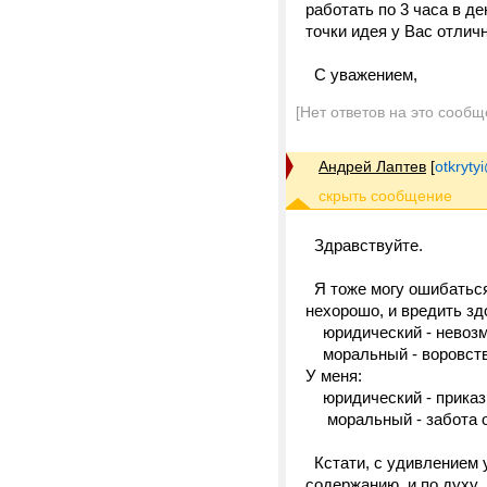
работать по 3 часа в де
точки идея у Вас отлич
С уважением,
[Нет ответов на это сообщ
Андрей Лаптев
[
otkrytyi
Здравствуйте.
Я тоже могу ошибаться,
нехорошо, и вредить зд
юридический - невозм
моральный - воровств
У меня:
юридический - приказ 
моральный - забота о
Кстати, с удивлением у
содержанию, и по духу 