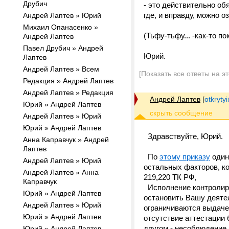
Друбич
- это действительно об
где, и вправду, можно 
Андрей Лаптев » Юрий
Михаил Опанасенко »
(Тьфу-тьфу... -как-то п
Андрей Лаптев
Павел Друбич » Андрей
Юрий.
Лаптев
Андрей Лаптев » Всем
[Показать все ответы на э
Редакция » Андрей Лаптев
Андрей Лаптев » Редакция
Андрей Лаптев
[
otkrytyi
Юрий » Андрей Лаптев
Андрей Лаптев » Юрий
Юрий » Андрей Лаптев
Здравствуйте, Юрий.
Анна Каправчук » Андрей
Лаптев
По
этому приказу
один
Андрей Лаптев » Юрий
остальных факторов, ко
Андрей Лаптев » Анна
219,220 ТК РФ,
Каправчук
Исполнение контролиру
Юрий » Андрей Лаптев
остановить Вашу деятел
Андрей Лаптев » Юрий
ограничиваются выдачей
Юрий » Андрей Лаптев
отсутствие аттестации 
другом - несоблюдение 
Юрий » Андрей Лаптев