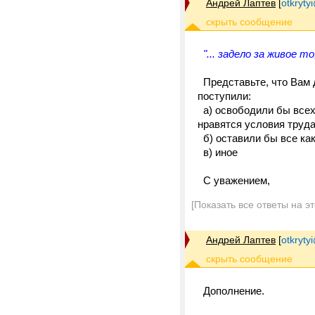
Андрей Лаптев
[
otkrytyi
"... задело за живое 
Представьте, что Вам 
поступили:
а) освободили бы всех 
нравятся условия труда
б) оставили бы все как
в) иное
С уважением,
[Показать все ответы на э
Андрей Лаптев
[
otkrytyi
Дополнение.