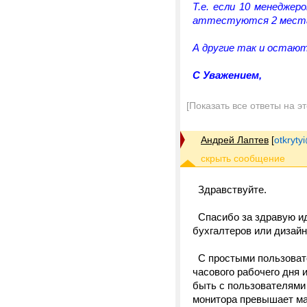
Т.е. если 10 менедже
аттестуются 2 мест
А другие так и остаю
C Уважением,
[Показать все ответы на э
Андрей Лаптев
[
otkrytyi
Здравствуйте.
Спасибо за здравую ид
бухгалтеров или дизайн
С простыми пользовате
часового рабочего дня и
быть с пользователями 
монитора превышает мак