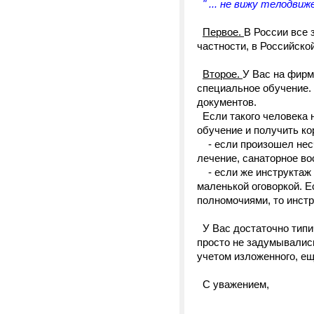
" ... не вижу телодви
Первое.
В России все 
частности, в Российской
Второе.
У Вас на фирм
специальное обучение.
документов.
Если такого человека н
обучение и получить ко
- если произошел несч
лечение, санаторное в
- если же инструктаж п
маленькой оговоркой. Е
полномочиями, то инст
У Вас достаточно типич
просто не задумывались
учетом изложенного, е
С уважением,