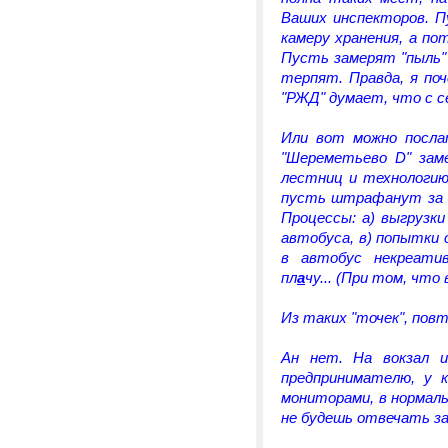
Ваших инспекторов. П
камеру хранения, а по
Пусть замерят "пыль" 
терпят. Правда, я по
"РЖД" думает, что с се
Или вот можно посла
"Шереметьево D" зам
лестниц и технологию
пусть штрафанут за с
Процессы: а) выгрузки
автобуса, в) попытки 
в автобус некреати
пл
а
чу... (При том, что
Из таких "точек", пов
Ан нет. На вокзал 
предпринимателю, у 
мониторами, в нормал
не будешь отвечать за 