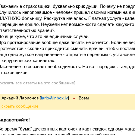
Уважаемые страховщики, буквально крик души. Почему не предл
Случилось непоправимое - человек пришел своими ногами на диа
ПЛАТНУЮ больницу. Раскрутка началась. Платная услуга - капе
операции не дошло. Неужели нет возможности сделать какую-то с
ответственностью врачей?..
Но еще хуже, что это не единичный случай.
Про протезирование вообще даже писать не хочется. Если не вер
протезистов - сколько приходится сменить врачей, чтобы постави
Еще одно жуткое направление - открытые переломы с установле
в хирургических кабинетах.
Население то осознает необходимость. Но вот парадокс: там, гд
страховщиков.
оказать все ответы на это сообщение]
Аркадий Ларионов
[
lario@inbox.lv
]
»
Всем
Здравствуйте!
Во время "бума" дисконтных карточек и карт скидок одному мага
был дан совет разместить в своей рекламе такой текст: