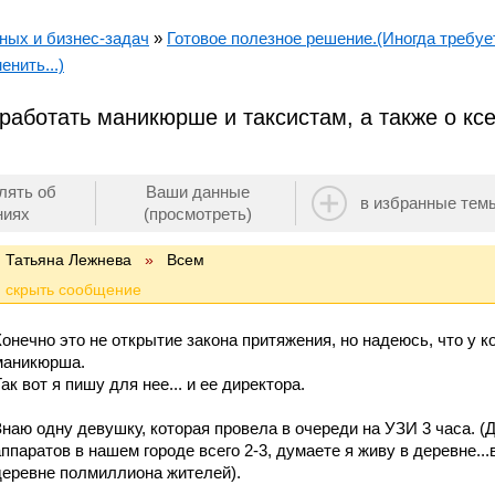
ных и бизнес-задач
»
Готовое полезное решение.(Иногда требует
енить...)
заработать маникюрше и таксистам, а также о кс
лять об
Ваши данные
в избранные тем
ниях
(просмотреть)
Татьяна Лежнева
»
Всем
Конечно это не открытие закона притяжения, но надеюсь, что у ко
маникюрша.
ак вот я пишу для нее... и ее директора.
Знаю одну девушку, которая провела в очереди на УЗИ 3 часа. (
аппаратов в нашем городе всего 2-3, думаете я живу в деревне..
деревне полмиллиона жителей).