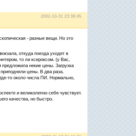
2002-10-31 23:38:45
скопическая - разные вещи. Но это
вокзала, откуда поезда уходят в
нтером, то ли ксероксом. (у Вас,
м предложила некие цены. Загрузка
приподняли цены. В два раза.
где-то около числа ПИ. Нормально,
оспекте и великолепно себя чувствует.
его качества, но быстро.