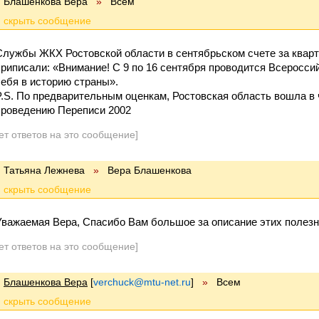
Блашенкова Вера
»
Всем
Службы ЖКХ Ростовской области в сентябрьском счете за кварт
приписали: «Внимание! С 9 по 16 сентября проводится Всеросси
себя в историю страны».
P.S. По предварительным оценкам, Ростовская область вошла в 
проведению Переписи 2002
ет ответов на это сообщение]
Татьяна Лежнева
»
Вера Блашенкова
Уважаемая Вера, Спасибо Вам большое за описание этих полез
ет ответов на это сообщение]
Блашенкова Вера
[
verchuck@mtu-net.ru
]
»
Всем