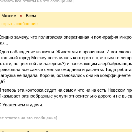
оказать все ответы на это сообщение]
Максим
»
Всем
Ехидно замечу, что полиграфия оперативная и полиграфия микро
ак...
Одно наблюдение из жизни. Живем мы в провинции. И вот около 
стольный город Москву поселилась конторка с цветным то ли при
кстати, не цветной ли лазерник?) и наезжающим азербайджанца
превзошла все самые смелые ожидания и расчёты. Тогда ребята 
Загрузка не падала. Короче, остановились они на коэффициенте 
да?
И теперь эта конторка сидит на самом что ни на есть Невском пр
Оказывает разнообразные услуги относительно дорого и не высш
С Уважением и удачи.
ет ответов на это сообщение]