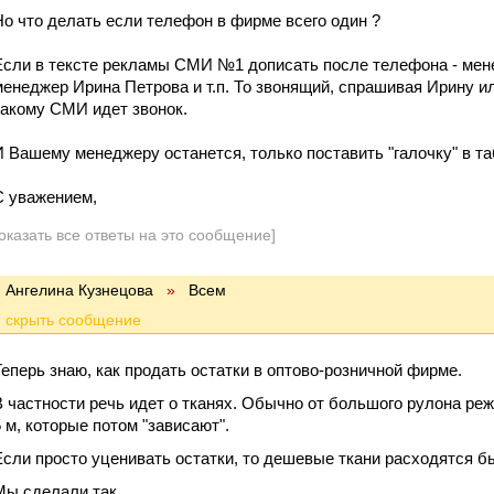
Но что делать если телефон в фирме всего один ?
Если в тексте рекламы СМИ №1 дописать после телефона - мен
менеджер Ирина Петрова и т.п. То звонящий, спрашивая Ирину ил
какому СМИ идет звонок.
И Вашему менеджеру останется, только поставить "галочку" в 
С уважением,
оказать все ответы на это сообщение]
Ангелина Кузнецова
»
Всем
Теперь знаю, как продать остатки в оптово-розничной фирме.
В частности речь идет о тканях. Обычно от большого рулона режу
5 м, которые потом "зависают".
Если просто уценивать остатки, то дешевые ткани расходятся бы
Мы сделали так.