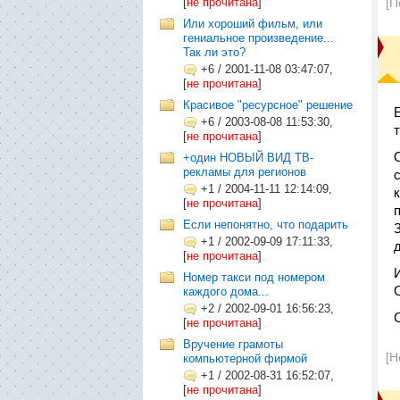
[
не прочитана
]
[П
Или хороший фильм, или
гениальное произведение...
Так ли это?
+6
/
2001-11-08 03:47:07,
[
не прочитана
]
Красивое "ресурсное" решение
+6
/
2003-08-08 11:53:30,
т
[
не прочитана
]
+один НОВЫЙ ВИД ТВ-
рекламы для регионов
+1
/
2004-11-11 12:14:09,
[
не прочитана
]
Если непонятно, что подарить
+1
/
2002-09-09 17:11:33,
[
не прочитана
]
Номер такси под номером
каждого дома...
+2
/
2002-09-01 16:56:23,
[
не прочитана
]
Вручение грамоты
[Н
компьютерной фирмой
+1
/
2002-08-31 16:52:07,
[
не прочитана
]