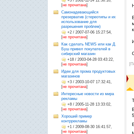
+5
/
2002-11-14 12:58:18,
[
не прочитана
]
Самонадевающийся
презерватив (стереотипы и их
использование для
разрешения проблем)
+2
/
2007-07-06 15:27:54,
[
не прочитана
]
Как сделать NEWS или как Д.
Буш привел покупателей в
сибирский магазин
+18
/
2003-04-28 03:43:22,
[П
[
не прочитана
]
Идеи для прома продуктовых
магазинов
+3
/
2003-10-07 17:32:41,
[
не прочитана
]
Интересные новости из мира
рекламы
+8
/
2005-11-28 13:33:02,
[
не прочитана
]
Хороший пример
контррекламы
+1
/
2009-08-30 16:41:57,
[
не прочитана
]