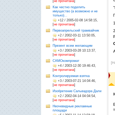
[
не прочитана
]
Как честно поделить
имущество (а возможно и не
только)...
+12
/
2005-02-08 14:58:15,
[
не прочитана
]
Первоапрельский трамвайчик
+2
/
2002-03-11 13:50:05,
[
не прочитана
]
Презент всем желающим
+3
/
2003-03-28 10:13:37,
[
не прочитана
]
САМОкомпромат
[Н
+4
/
2003-12-30 19:46:43,
[
не прочитана
]
Контролируемая взятка
+3
/
2003-07-21 14:04:46,
[
не прочитана
]
Изобретение Сальвадора Дали
+2
/
2002-04-14 04:04:54,
[
не прочитана
]
Неочевидные рекламные
площади