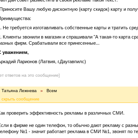
"Приносите Вашу любую дисконтную (карту скидок) карту и получ
Преимущества:
1. Не требуется изготавливать собственные карты и тратить сре
2. Клиенты звонили в магазин и спрашивали "А такая-то карта с
разных фирм. Срабатывали все принесенные...
С уважением,
Аркадий Ларионов (Латвия, г.Даугавпилс)
ет ответов на это сообщение]
Татьяна Лежнева
»
Всем
Как проверить эффективность рекламы в различных СМИ.
Если в фирме не один телефон, то обычно дают рекламу с разн
телефону №1 - значит работает реклама в СМИ №1, звонят по те