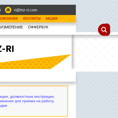
i
ri@triz-ri.com
КОМПАНИИ
КОНТАКТЫ
АКЦИИ
 ИЗМЕРЕНИЕ
OФФЕРБУК
-RI
вации, должностные инструкции,
ажнения для приема на работу,
одаж