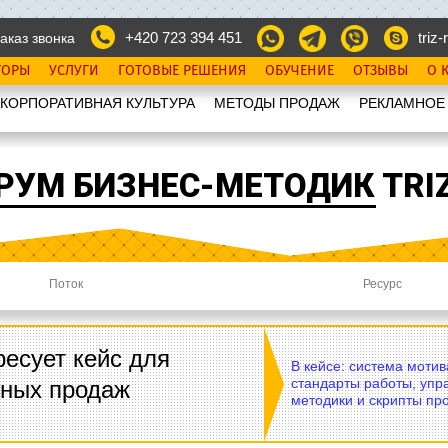
+420 723 394 451
triz-r
аказ звонка
ТОРЫ
УСЛУГИ
ГОТОВЫЕ РЕШЕНИЯ
ОБУЧЕНИЕ
ОТЗЫВЫ
О 
КОРПОРАТИВНАЯ КУЛЬТУРА
МЕТОДЫ ПРОДАЖ
РЕКЛАМНОЕ
РУМ БИЗНЕС-МЕТОДИК TRIZ
Поток
Ресурс
есует кейс для
В кейсе: система моти
стандарты работы, упр
вных продаж
методики и скрипты пр