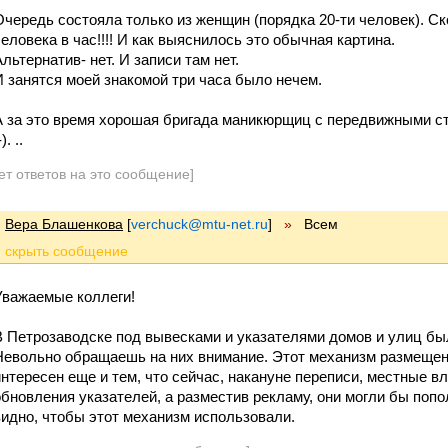
Очередь состояла только из женщин (порядка 20-ти человек). С
человека в час!!!! И как выяснилось это обычная картина.
Альтернатив- нет. И записи там нет.
И занятся моей знакомой три часа было нечем.
А за это время хорошая бригада маникюрщиц с передвижными с
-). ..
ет ответов на это сообщение]
Вера Блашенкова
[
verchuck@mtu-net.ru
]
»
Всем
Уважаемые коллеги!
В Петрозаводске под вывесками и указателями домов и улиц б
Невольно обращаешь на них внимание. Этот механизм размеще
интересен еще и тем, что сейчас, накануне переписи, местные 
обновления указателей, а разместив рекламу, они могли бы попо
видно, чтобы этот механизм использовали.