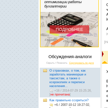
оптимизации работы
бухгалтерии
ПОДРОБНЕЕ
:
[Н
Обсуждения-аналоги
Скрыть / Показать
Сортировать по дате
О страховках, о том, как
заработать маникюрше и
таксистам, а также о
ксерокопиях и переписи
населения...
+16
/
2014-07-29 15:25:26,
[
не прочитана
]
Как правильно ссориться?
+6
/
2007-10-12 19:27:02,