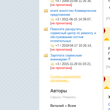
+4
/
2009-10-08 11:26:34,
[
не прочитана
]
event агентство Коммерческое
предложение
[П
+3
/
2011-06-15 14:39:07,
[
не прочитана
]
Помогите раскрутить
сервисный центр по ремонту и
обслуживанию котлов
отопительных
+7
/
2019-04-17 10:26:14,
[
не прочитана
]
Зарплата сервисным
инженерам IT
+3
/
2015-11-29 01:03:21,
[Н
[
не прочитана
]
Создать аналогичное
обсуждение...
Авторы
Скрыть / Показать
Виталий » Всем