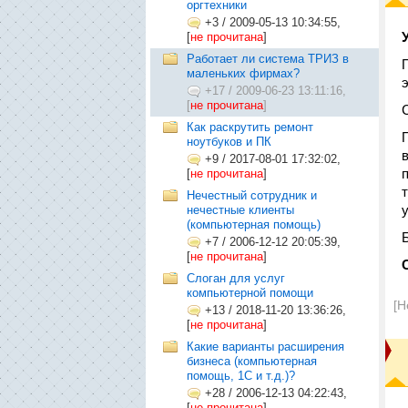
оргтехники
+3
/
2009-05-13 10:34:55,
[
не прочитана
]
Работает ли система ТРИЗ в
маленьких фирмах?
э
+17
/
2009-06-23 13:11:16,
[
не прочитана
]
Как раскрутить ремонт
ноутбуков и ПК
+9
/
2017-08-01 17:32:02,
[
не прочитана
]
Нечестный сотрудник и
нечестные клиенты
(компьютерная помощь)
+7
/
2006-12-12 20:05:39,
[
не прочитана
]
Слоган для услуг
компьютерной помощи
[Н
+13
/
2018-11-20 13:36:26,
[
не прочитана
]
Какие варианты расширения
бизнеса (компьютерная
помощь, 1С и т.д.)?
+28
/
2006-12-13 04:22:43,
[
не прочитана
]