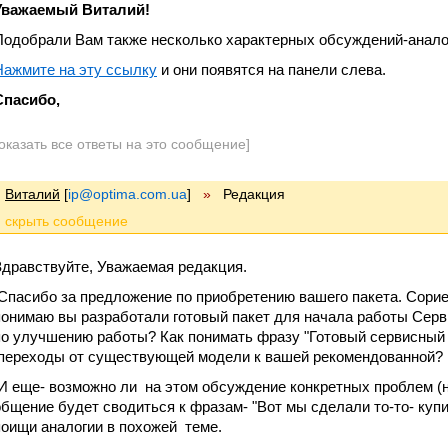
Уважаемый Виталий!
Подобрали Вам также несколько характерных обсуждений-анало
Нажмите на эту ссылку
и они появятся на панели слева.
Спасибо,
оказать все ответы на это сообщение]
Виталий
[
ip@optima.com.ua
]
»
Редакция
Здравствуйте, Уважаемая редакция.
Спасибо за предложение по приобретению вашего пакета. Сориен
понимаю вы разработали готовый пакет для начала работы Серв
по улучшению работы? Как понимать фразу "Готовый сервисный 
переходы от существующей модели к вашей рекомендованной?
И еще- возможно ли на этом обсуждение конкретных проблем (
общение будет сводиться к фразам- "Вот мы сделали то-то- купи
поищи аналогии в похожей теме.