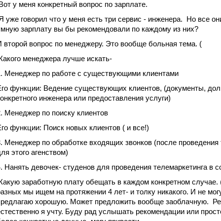
Вот у меня конкретный вопрос по зарплате.
Я уже говорил что у меня есть три сервис - инженера. Но все 
умную зарплату вы бы рекомендовали по каждому из них?
И второй вопрос по менеджеру. Это вообще больная тема. (
Какого менеджера лучше искать-
1. Менеджер по работе с существующими клиентами
Его функции: Ведение существующих клиентов, (документы, дол
конкретного инженера или предоставления услуги)
2. Менеджер по поиску клиентов
Его функции: Поиск новых клиентов ( и все!)
3. Менеджер по обработке входящих звонков (после проведения
для этого агенством)
4. Нанять девочек- студенов для проведения телемаркетинга в 
Какую заработную плату обещать в каждом конкретном случае. 
разных мы ищем на протяжении 4 лет- и толку никакого. И не могу
предлагаю хорошую. Может предложить вообще заоблачную. Рек
естественно я учту. Буду рад услышать рекомендации или просто