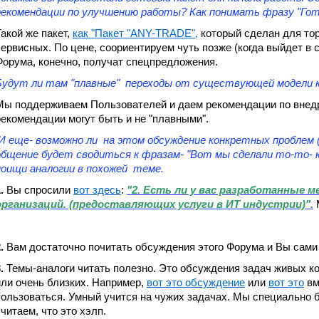
рекомендации по улучшению работы? Как понимать фразу "Гот
Такой же пакет,
как "Пакет "ANY-TRADE",
который сделан для тор
сервисных. По цене, соориентируем чуть позже (когда выйдет в 
Форума, конечно, получат спецпредложения.
Будут ли там "плавные" переходы от существующей модели к
Мы поддерживаем Пользователей и даем рекомендации по внедр
рекомендации могут быть и не "плавными".
И еще- возможно ли на этом обсуждение конкретных проблем 
общение будет сводиться к фразам- "Вот мы сделали то-то- 
поищи аналогии в похожей теме.
.
Вы спросили
вот здесь
:
"2. Есть ли у вас разработанные 
организаций. (предоставляющих услуги в ИТ индустрии)".
М
.
Вам достаточно почитать обсуждения этого Форума и Вы сами 
.
Темы-аналоги читать полезно. Это обсуждения задач живых к
или очень близких. Например,
вот это обсуждение
или
вот это
вм
пользоваться. Умный учится на чужих задачах. Мы специально 
считаем, что это хэлп.