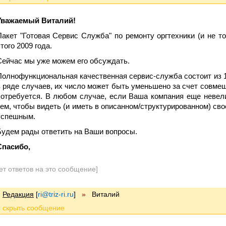
Уважаемый Виталий!
Пакет "Готовая Сервис Служба" по ремонту оргтехники (и не т
того 2009 года.
Сейчас мы уже можем его обсуждать.
Полнофункциональная качественная сервис-служба состоит из 
в ряде случаев, их число может быть уменьшено за счет совмещ
потребуется. В любом случае, если Ваша компания еще невели
тем, чтобы видеть (и иметь в описанном/структурированном) св
успешным.
Будем рады ответить на Ваши вопросы.
Спасибо,
ет ответов на это сообщение]
Редакция
[
ri@triz-ri.ru
]
»
Виталий