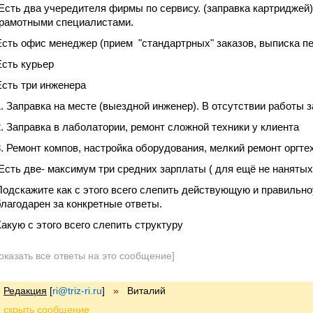
Есть два учередителя фирмы по сервису. (заправка картриджей)
грамотными специалистами.
Есть офис менеджер (прием "стандартрных" заказов, выписка п
Есть курьер
Есть три инженера
1. Заправка на месте (выездной инженер). В отсутствии работы 
2. Заправка в лаболатории, ремонт сложной техники у клиента
3. Ремонт компов, настройка оборудования, мелкий ремонт оргте
Есть две- максимум три средних зарплаты ( для ещё не нанятых
Подскажите как с этого всего слепить действующую и правильно
благодарен за конкретные ответы.
Какую с этого всего слепить структуру
оказать все ответы на это сообщение]
Редакция
[
ri@triz-ri.ru
]
»
Виталий