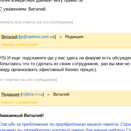
более конкретные данные- могу привести.
С уважением- Виталий.
оказать все ответы на это сообщение]
Виталий
[
ip@optima.com.ua
]
»
Редакция
P/S/ И еще- подскажите где у вас здесь на форуме есть обсужд
Попытаюсь что то сделать из своих сотрудников, раз вы мне не
ввиду организовать эфективный бизнес процес).
ет ответов на это сообщение]
Редакция
[
ri@triz-ri.ru
]
»
Виталий
Уважаемый Виталий!
Спасибо за предложение по приобретению вашего пакета. Сори
понимаю вы разработали готовый пакет для начала работы Се