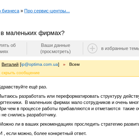
о бизнеса
»
Про сервис-центры...
 в маленьких фирмах?
лять об
Ваши данные
в избранные тем
ниях
(просмотреть)
Виталий
[
ip@optima.com.ua
]
»
Всем
Здравствуйте ещё раз.
Пытаюсь разработать или переформатировать структуру действ
оргтехники. В маленьких фирмах мало сотрудников и очень много
При чем в процессе работы прибавляются и отметаются такие об
и не снились разработчику.
Можно ли в ваших рекомендациях проследить стратегию развит
И , если можно, более конкретный ответ.