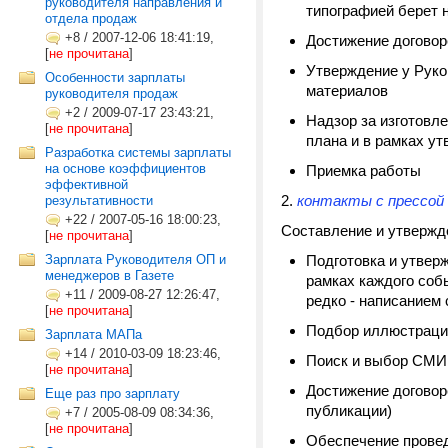
руководителя направления и
типографией берет н
отдела продаж
+8
/
2007-12-06 18:41:19,
Достижение договор
[
не прочитана
]
Утверждение у Руко
Особенности зарплаты
материалов
руководителя продаж
+2
/
2009-07-17 23:43:21,
Надзор за изготовл
[
не прочитана
]
плана и в рамках у
Разработка системы зарплаты
на основе коэффициентов
Приемка работы
эффективной
2.
контакты с прессой 
результативности
+22
/
2007-05-16 18:00:23,
Составление и утвержде
[
не прочитана
]
Зарплата Руководителя ОП и
Подготовка и утверж
менеджеров в Газете
рамках каждого собы
+11
/
2009-08-27 12:26:47,
редко - написанием 
[
не прочитана
]
Подбор иллюстраций
Зарплата МАПа
+14
/
2010-03-09 18:23:46,
Поиск и выбор СМИ
[
не прочитана
]
Достижение договор
Еще раз про зарплату
публикации)
+7
/
2005-08-09 08:34:36,
[
не прочитана
]
Обеспечение провед