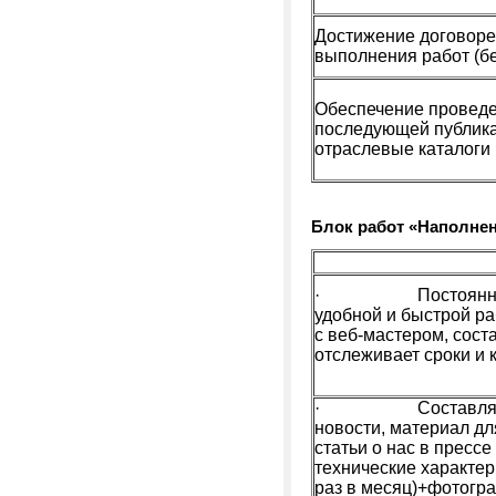
Достижение договоре
выполнения работ (б
Обеспечение проведе
последующей публика
отраслевые каталоги
Блок работ «Наполнен
· Постоянно выя
удобной и быстрой ра
с веб-мастером, соста
отслеживает сроки и 
· Составляет и п
новости, материал дл
статьи о нас в пресс
технические характе
раз в месяц)+фотогр