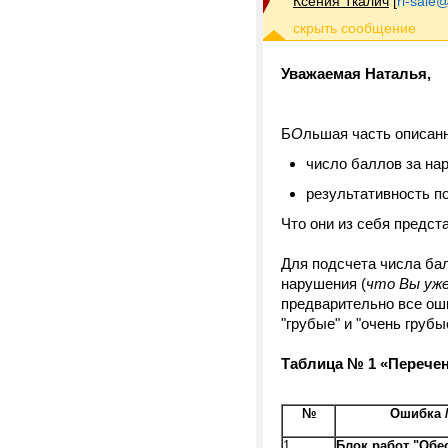
Ксения Ткалич
[
ri-sale@t
Уважаемая Наталья,
Б
О
льшая часть описан
число баллов за на
результативность п
Что они из себя предст
Для подсчета числа ба
нарушения (
что Вы уже
предварительно все оши
"грубые" и "очень грубы
Таблица № 1 «Перечен
№
Ошибка 
1.
Блок работ "Об