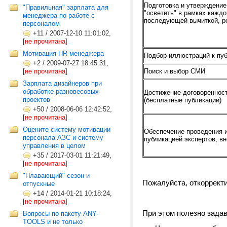
Подготовка и утверждение
"Правильная" зарплата для
"осветить" в рамках каждо
менеджера по работе с
последующей вычиткой, ре
персоналом
+11
/
2007-12-10 11:01:02,
[
не прочитана
]
Мотивация HR-менеджера
Подбор иллюстраций к пу
+2
/
2009-07-27 18:45:31,
[
не прочитана
]
Поиск и выбор СМИ
Зарплата дизайнеров при
обработке разновесовых
Достижение договоренност
проектов
(бесплатные публикации)
+50
/
2008-06-06 12:42:52,
[
не прочитана
]
Оцените систему мотивации
Обеспечение проведения 
персонала АЗС и систему
публикацией экспертов, в
управления в целом
+35
/
2017-03-01 11:21:49,
[
не прочитана
]
"Плавающий" сезон и
Пожалуйста, откорректи
отпускные
+14
/
2014-01-21 10:18:24,
[
не прочитана
]
При этом полезно зада
Вопросы по пакету ANY-
TOOLS и не только