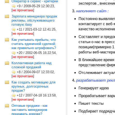
Оператор в сервис - критерии
экспертов , внесени
+9
/
2009-05-29 12:30:23,
[
не прочитана
]
3.
наполняет сайт :
Зарплата менеджера продаж
Постоянно выявляет
рекламы, обслуживающего
контактирует с веб-
готовую базу
качество исполнени
+11
/
2021-03-12 12:41:25,
[
не прочитана
]
Составляет и предо
Как учитывать прибыль; что
статьи о нас в прес
считать единичной сделкой;
позиции(примерно 1
как правильно штрафовать?
работы веб-мастера
+20
/
2002-06-05 16:22:54,
[
не прочитана
]
В ближайшее время 
Коллективная работа над
представление фирм
сложной продажей
+8
/
2004-09-07 12:33:02,
Отслеживает актуал
[
не прочитана
]
4.
разрабатывает рекл
Как создать мотивацию для
крупных, долгосрочных
Генерирует идею
продаж?
+12
/
2007-04-18 16:13:58,
Прорабатывает вари
[
не прочитана
]
Пишет тексты
Оптовые продажи - как
заставить менеджеров
Подбирает подрядчик
продавать дороже?