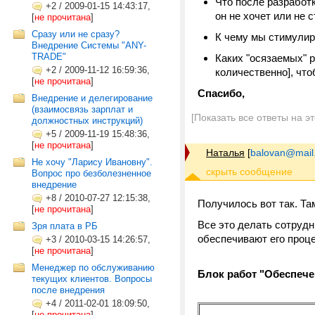
Что после разработ
+2
/
2009-01-15 14:43:17,
он не хочет или не 
[
не прочитана
]
Сразу или не сразу?
К чему мы стимулир
Внедрение Системы "ANY-
TRADE"
Каких "осязаемых" 
+2
/
2009-11-12 16:59:36,
количественно], чт
[
не прочитана
]
Спасибо,
Внедрение и делегирование
(взаимосвязь зарплат и
[Показать все ответы на э
должностных инструкций)
+5
/
2009-11-19 15:48:36,
[
не прочитана
]
Наталья
[
balovan@mail
Не хочу "Ларису Ивановну".
Вопрос про безболезненное
внедрение
+8
/
2010-07-27 12:15:38,
Получилось вот так. Там
[
не прочитана
]
Все это делать сотрудн
Зря плата в РБ
обеспечивают его проц
+3
/
2010-03-15 14:26:57,
[
не прочитана
]
Менеджер по обслуживанию
Блок работ "Обеспеч
текущих клиентов. Вопросы
после внедрения
+4
/
2011-02-01 18:09:50,
[
не прочитана
]