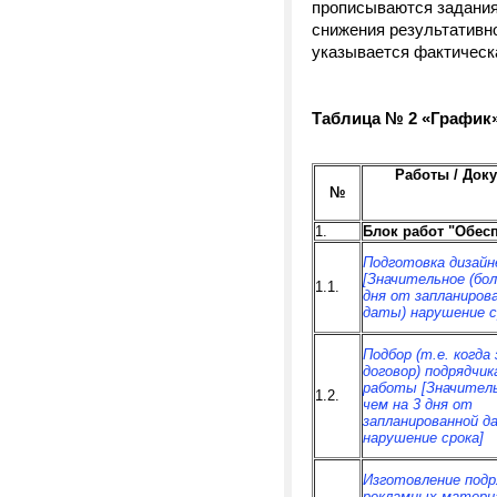
прописываются задания
снижения результативно
указывается фактическ
Таблица № 2 «График»
Работы / Док
№
1.
Блок работ "Обес
Подготовка дизайн
[Значительное (бол
1.1.
дня от запланиров
даты) нарушение с
Подбор (т.е. когда
договор) подрядчик
работы [Значитель
1.2.
чем на 3 дня от
запланированной д
нарушение срока]
Изготовление подр
рекламных матери