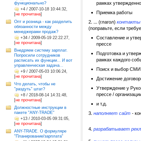
рамках утвержденно
функционально?
+4
/
2007-10-18 10:44:32,
Приемка работы
[
не прочитана
]
Опт и розница - как разделить
2. .
.. (глагол)
контакты 
обязанности между
(поправьте, если требуе
менеджерами продаж?
Составление и утве
+34
/
2009-05-19 22:22:27,
[
не прочитана
]
прессе
Внедряем систему зарплат.
Подготовка и утверж
Попросили сотрудников
рамках каждого соб
расписать их функции... И вот
управленческая задача...
Поиск и выбор СМИ
+9
/
2007-05-03 10:06:24,
[
не прочитана
]
Достижение договор
Что делать, чтобы не
Утверждение у Руко
"раздуть" штат?
прессе / организаци
+8
/
2018-08-14 14:31:48,
[
не прочитана
]
и т.д.
Должностные инструкции в
пакете "ANY-TRADE"
3.
наполняет сайт
- ко
+13
/
2010-03-05 09:31:05,
[
не прочитана
]
4.
разрабатывает рек
ANY-TRADE. О формуляре
"Планирование/зарплата"