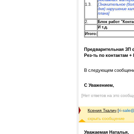
1.3.
[Значительное (бол
дня) нарушение ка
плана]
2.
Блок работ "Конта
И т.д.
Итого
:
Предварительная ЗП ф-
Рез-ть по контактам + 
В следующем сообщени
С Уважением,
[Нет ответов на это сообщ
Ксения Ткалич
[
ri-sale@t
Уважаемая Наталья,