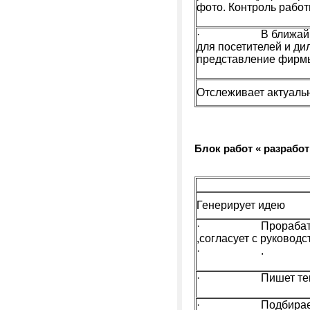
фото. Контроль работ
· В ближайшее вр
для посетителей и ди
представление фирмы
Отслеживает актуальн
Блок работ « разрабо
Генерирует идею
· Прорабатывает
,согласует с руковод
· .
· Пишет тек
· Подбирает подр