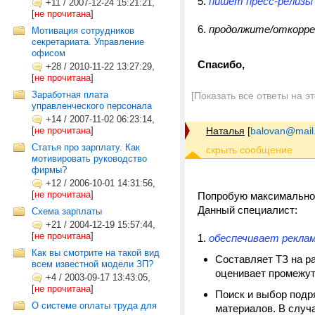
5.
пишет пресс-релиз
+11
/
2007-12-24 15:21:21,
[
не прочитана
]
6.
продолжите/откоррек
Мотивация сотрудников
секретариата. Управление
офисом
Спасибо,
+28
/
2010-11-22 13:27:29,
[
не прочитана
]
Заработная плата
[Показать все ответы на э
управленческого персонала
+14
/
2007-11-02 06:23:14,
[
не прочитана
]
Наталья
[
balovan@mail
Статья про зарплату. Как
мотивировать руководство
фирмы?
+12
/
2006-10-01 14:31:56,
[
не прочитана
]
Попробую максимально 
Данный специалист:
Схема зарплаты
+21
/
2004-12-19 15:57:44,
[
не прочитана
]
1.
обеспечивает рекла
Как вы смотрите на такой вид
Составляет ТЗ на р
всем известной модели ЗП?
оценивает промежут
+4
/
2003-09-17 13:43:05,
[
не прочитана
]
Поиск и выбор подр
О системе оплаты труда для
материалов. В случа