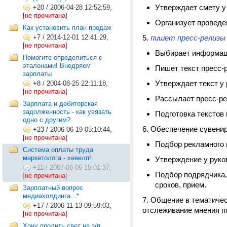
Утверждает смету у 
+20
/
2006-04-28 12:52:59,
[
не прочитана
]
Организует проведе
Как установить план продаж
+7
/
2014-12-01 12:41:29,
5.
пишет пресс-релизы 
[
не прочитана
]
Выбирает информаци
Помогите определиться с
эталонами! Внедряем
Пишет текст пресс-
зарплаты
Утверждает текст у 
+8
/
2004-08-25 22:11:18,
[
не прочитана
]
Рассылает пресс-ре
Зарплата и дебиторская
задолженность - как увязать
Подготовка текстов
одно с другим?
6. Обеспечение сувени
+23
/
2006-06-19 05:10:44,
[
не прочитана
]
Подбор рекламного 
Система оплаты труда
маркетолога - хееелп!
Утверждение у руко
+11
/
2007-06-05 15:01:37,
Подбор подрядчика,
[
не прочитана
]
сроков, прием.
Зарплатный вопрос
медиахолдинга...*
7. Общение в тематичес
+17
/
2006-11-13 09:59:03,
отслеживание мнения п
[
не прочитана
]
Хочу пролить свет на з/п