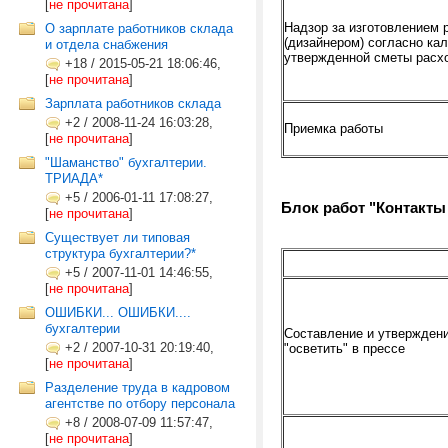
[
не прочитана
]
Надзор за изготовлением
О зарплате работников склада
(дизайнером) согласно ка
и отдела снабжения
утвержденной сметы расх
+18
/
2015-05-21 18:06:46,
[
не прочитана
]
Зарплата работников склада
+2
/
2008-11-24 16:03:28,
Приемка работы
[
не прочитана
]
"Шаманство" бухгалтерии.
ТРИАДА*
+5
/
2006-01-11 17:08:27,
Блок работ "Контакты
[
не прочитана
]
Существует ли типовая
структура бухгалтерии?*
+5
/
2007-11-01 14:46:55,
[
не прочитана
]
ОШИБКИ... ОШИБКИ....
бухгалтерии
Составление и утверждени
+2
/
2007-10-31 20:19:40,
"осветить" в прессе
[
не прочитана
]
Разделение труда в кадровом
агентстве по отбору персонала
+8
/
2008-07-09 11:57:47,
[
не прочитана
]