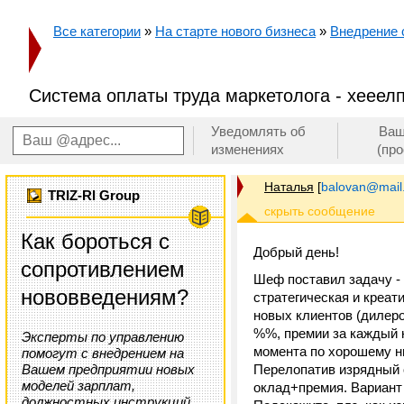
Все категории
»
На старте нового бизнеса
»
Внедрение
Система оплаты труда маркетолога - хееелп
Уведомлять об
Ваш
изменениях
(пр
Наталья
[
balovan@mail
TRIZ-RI Group
Как бороться с
Добрый день!
сопротивлением
Шеф поставил задачу - 
нововведениям?
стратегическая и креа
новых клиентов (дилеро
%%, премии за каждый н
Эксперты по управлению
момента по хорошему ни
помогут с внедрением на
Вашем предприятии новых
Перелопатив изрядный 
моделей зарплат,
оклад+премия. Вариант 
должностных инструкций,