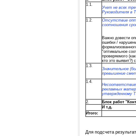
1.1.
Учет не всех тре
Руководителя в 
1.2.
Отсутствие опт
соотношения сро
Важно довести оп
ошибки / нарушен
формализованного
"оптимальное соо
проверяемого (ка
кто это выявит?) 
1.3.
Значительное (бо
превышение смет
1.4.
Несоответствие
рекламных матер
утвержденному Т
2.
Блок работ "Кон
И т.д.
Итого:
Для
подсчета результат