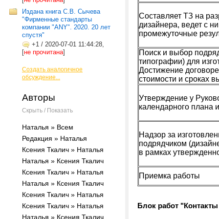
Издана книга С.В. Сычева
Составляет ТЗ на ра
"Фирменные стандарты
дизайнера, ведет с н
компании "ANY". 2020. 20 лет
промежуточные резу
спустя"
+1
/
2020-07-01 11:44:28,
[
не прочитана
]
Поиск и выбор подряд
типографии) для изг
Создать аналогичное
Достижение договоре
обсуждение...
стоимости и сроках 
Авторы
Утверждение у Руков
календарного плана 
Скрыть / Показать
Наталья » Всем
Надзор за изготовле
Редакция » Наталья
подрядчиком (дизайне
Ксения Ткалич » Наталья
в рамках утвержденн
Наталья » Ксения Ткалич
Ксения Ткалич » Наталья
Приемка работы
Наталья » Ксения Ткалич
Ксения Ткалич » Наталья
Блок работ "Контакты
Ксения Ткалич » Наталья
Наталья » Ксения Ткалич