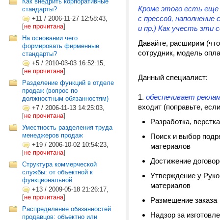
Как внедрить корпоративные
Кроме этого есть еще
стандарты?
с прессой, наполнение 
+11
/
2006-11-27 12:58:43,
[
не прочитана
]
и пр.) Как учесть эти
На основании чего
Давайте, расширим (что
формировать фирменные
сотрудник, модель опла
стандарты?
+5
/
2010-03-03 16:52:15,
[
не прочитана
]
Данный специалист:
Разделение функций в отделе
продаж (вопрос по
1.
обеспечивает рекл
должностным обязанностям)
входит (поправьте, если
+7
/
2006-11-13 14:25:03,
[
не прочитана
]
Разработка, верстк
Уместность разделения труда
менеджеров продаж
Поиск и выбор подр
+19
/
2006-10-02 10:54:23,
материалов
[
не прочитана
]
Достижение договор
Структура коммерческой
службы: от объектной к
Утверждение у Руко
функциональной
материалов
+13
/
2009-05-18 21:26:17,
[
не прочитана
]
Размещение заказа
Распределение обязанностей
Надзор за изготовл
продавцов: объектно или