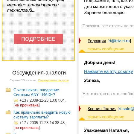
Подскажите, плз, как и
методик, стандартов и
для маркетолога с ука
технологий...
Заранее благодарю.
[Показать все ответы на э
ПОДРОБНЕЕ
Редакция
[
ri@triz-ri.ru
]
Добрый день!
Нажмите на эту ссылку
Обсуждения-аналоги
Успеха,
Скрыть / Показать
Сортировать по дате
С чего начать внедрение
[Нет ответов на это сообщ
Системы ANY-TRADE?
+13
/
2009-11-23 10:07:04,
[
не прочитана
]
Ксения Ткалич
[
ri-sale@t
Как правильно внедрить новую
систему зарплаты?
+17
/
2005-11-23 14:38:43,
[
не прочитана
]
Уважаемая Наталья,