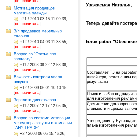
[
не прочитана
]
Уважаемая Наталья,
Мотивация продавцов
магазина одежды
+21
/
2010-03-15 11:09:39,
Теперь давайте постара
[
не прочитана
]
З/п продавцов мебельных
салонов
Блок работ "Обеспеч
+12
/
2010-04-03 11:38:55,
[
не прочитана
]
Вопрос по "Статье про
зарплату"
+11
/
2008-08-22 12:53:38,
[
не прочитана
]
Составляет ТЗ на разрабо
Важность контроля числа
дизайнера, ведет с ним п
результаты
покупок
+12
/
2009-06-01 10:10:15,
[
не прочитана
]
Поиск и выбор подрядчика 
для изготовления реклам
Зарплата диспетчеров
Достижение договореннос
+11
/
2007-12-17 12:05:35,
стоимости и сроках выпол
[
не прочитана
]
Вопрос по системе мотивации
Утверждение у Руководите
менеджера закупки в компании
плана изготовления рекл
"ANY-TRADE"
+2
/
2008-06-05 15:46:26,