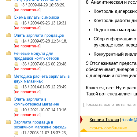
8. Аналитическая и исс
+3
/
2009-04-29 16:58:29,
[
не прочитана
]
Контроль дилерских
Схема оплаты симбиоза
Контроль работы ди
+16
/
2004-09-26 13:19:31,
[
не прочитана
]
Подготовка материа
Опять зарплата продавцов
Сбор информации о 
+14
/
2009-05-28 11:34:18,
руководством, пере
[
не прочитана
]
Речевые модули для
Конкурентный анал
продавцов компьютеров
9.Отслеживает предста
+36
/
2007-06-16 00:20:48,
[
не прочитана
]
обеспечивает дилеров 
с дилерами и потенциа
Методика расчета зарплаты в
двух магазинах
+13
/
2014-01-05 12:23:49,
Кажется, все. Ну и расш
[
не прочитана
]
Такой вот специалист ш
Опять зарплата в
компьютерном магазине
[Показать все ответы на э
+10
/
2021-10-07 14:10:16,
[
не прочитана
]
Ксения Ткалич
[
ri-sale@t
Зарплата продавца в
розничном магазине одежды
+11
/
2008-11-07 18:37:23,