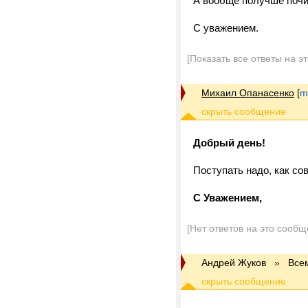
А вообще получше почи
С уважением.
[Показать все ответы на э
Михаил Опанасенко
[
m
Добрый день!
Поступать надо, как со
С Уважением,
[Нет ответов на это сообщ
Андрей Жуков
»
Все