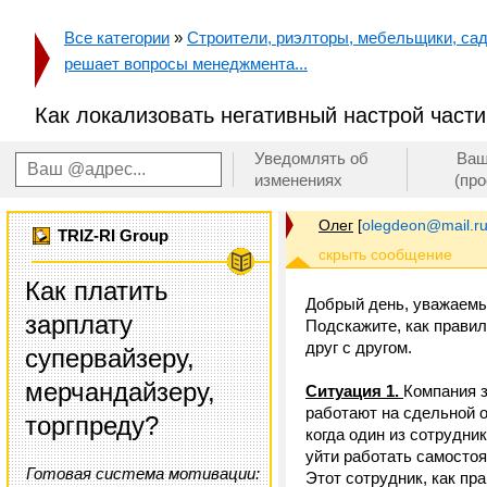
Все категории
»
Строители, риэлторы, мебельщики, сад
решает вопросы менеджмента...
Как локализовать негативный настрой части
Уведомлять об
Ваш
изменениях
(пр
Олег
[
olegdeon@mail.r
TRIZ-RI Group
Как платить
Добрый день, уважаемы
зарплату
Подскажите, как правил
друг с другом.
супервайзеру,
мерчандайзеру,
Ситуация 1.
Компания з
работают на сдельной о
торгпреду?
когда один из сотрудни
уйти работать самостоя
Готовая система мотивации:
Этот сотрудник, как пр