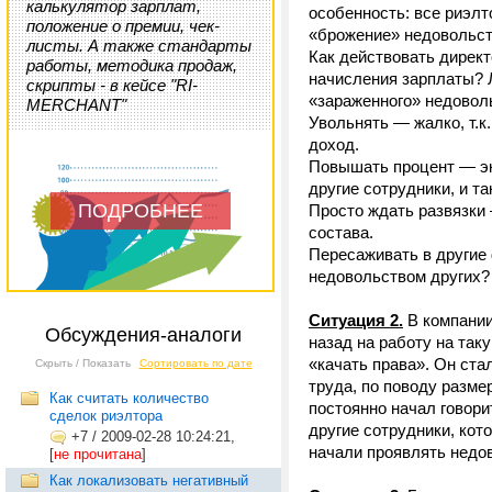
калькулятор зарплат,
особенность: все риэл
положение о премии, чек-
«брожение» недовольст
листы. А также стандарты
Как действовать дирек
работы, методика продаж,
начисления зарплаты? Л
скрипты - в кейсе "RI-
«зараженного» недовол
MERCHANT"
Увольнять — жалко, т.к
доход.
Повышать процент — эко
другие сотрудники, и т
ПОДРОБНЕЕ
Просто ждать развязки 
состава.
Пересаживать в другие 
недовольством других?
Ситуация 2.
В компании
Обсуждения-аналоги
назад на работу на так
«качать права». Он ст
Скрыть / Показать
Сортировать по дате
труда, по поводу разме
Как считать количество
постоянно начал говори
сделок риэлтора
другие сотрудники, кот
+7
/
2009-02-28 10:24:21,
начали проявлять недов
[
не прочитана
]
Как локализовать негативный