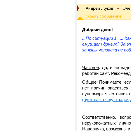
Андрей Жуков
»
Оле
Добрый день!
...По ситуации 1 .....
Как
смущает других? За эт
за язык человека не пой
Частное
: Да, и не над
работай сам". Рекомен
Общее
: Понимаете, ес
нет причин опасаться
супермаркет лоточника 
(чует настоящую задач
Соответственно, вопр
нерукопожатных лично
Наверняка, возможны и и