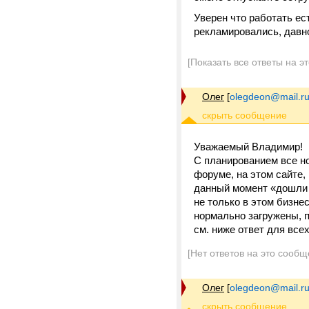
Уверен что работать ес
рекламировались, давн
[Показать все ответы на э
Олег
[
olegdeon@mail.r
Уважаемый Владимир!
С планированием все н
форуме, на этом сайте,
данный момент «дошли 
не только в этом бизне
нормально загружены, п
см. ниже ответ для всех
[Нет ответов на это сообщ
Олег
[
olegdeon@mail.r