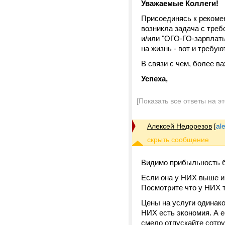
Уважаемые Коллеги!
Присоединясь к рекоме
возникла задача с треб
и/или "ОГО-ГО-зарплаты
на жизнь - вот и требую
В связи с чем, более в
Успеха,
[Показать все ответы на э
Алексей Недорезов
[
al
Видимо прибыльность би
Если она у НИХ выше и
Посмотрите что у НИХ та
Цены на услуги одинако
НИХ есть экономия. А е
смело отпускайте сотру