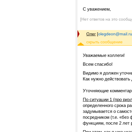
С уважением,
[Нет ответов на это сообщ
Олег
[
olegdeon@mail.r
Уважаемые коллеги!
Всем спасибо!
Видимо я должен уточн
Как нужно действовать
Уточняющие комментар
По ситуации 1 (про риэ
определенного срока ра
задумывается о самосто
посредником (т.е. «без
функциям, после 2 лет 
При этом, как я уже ук