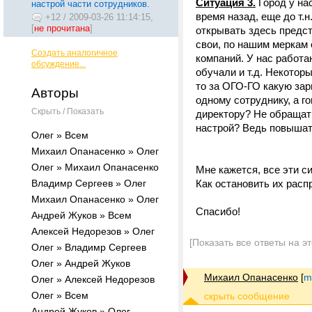
Ситуация 3.
Город у на
настрой части сотрудников.
время назад, еще до т.н
+12
/
2009-03-26 11:14:15,
[
не прочитана
]
открывать здесь предст
свои, по нашим меркам 
Создать аналогичное
компаний. У нас работа
обсуждение...
обучали и т.д. Некотор
то за ОГО-ГО какую зар
Авторы
одному сотруднику, а г
Скрыть / Показать
директору? Не обращать
настрой? Ведь повышат
Олег » Всем
Михаил Опанасенко » Олег
Олег » Михаил Опанасенко
Мне кажется, все эти с
Владимр Сергеев » Олег
Как остановить их расп
Михаил Опанасенко » Олег
Спасибо!
Андрей Жуков » Всем
Алексей Недорезов » Олег
[Показать все ответы на э
Олег » Владимр Сергеев
Олег » Андрей Жуков
Михаил Опанасенко
[
m
Олег » Алексей Недорезов
Олег » Всем
Андрей Жуков » Олег