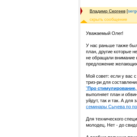
Владимр Сергеев
[
serg
Уважаемый Олег!
У нас раньше также бы
план, другие которые н
не обращали внимание н
предложение желающих 
Мой совет: если у вас 
триз-ри для составлени
"
Про стимулирование, 
выполняет план и обвин
уйдут, так и так. А дл
семинары Сычева по по
Для технического специ
молодец. Нет - до свид