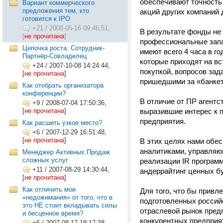
обеспечивают точность 
Вариант коммерческого
предложения тем, кто
акций других компаний 
готовится к IPO
+21
/
2008-05-16 09:46:51,
В результате фонды не 
[
не прочитана
]
профессиональные запа
Цепочка роста: Сотрудник-
имеют всего 4 часа в г
Партнёр-Совладелец
которые приходят на вс
+24
/
2007-10-08 14:24:44,
покупкой, вопросов за
[
не прочитана
]
пришедшими за «банке
Как отобрать организатора
конференции?
В отличие от ПР агентс
+9
/
2008-07-04 17:50:36,
[
не прочитана
]
выразившие интерес к 
предприятия.
Как расшить узкое место?
+6
/
2007-12-29 16:51:48,
[
не прочитана
]
В этих целях нами обе
аналитиками, управляющ
Менеджер Активных Продаж
сложных услуг
реализации IR програм
+11
/
2007-08-29 14:30:44,
андеррайтинг ценных б
[
не прочитана
]
Как отличить мои
Для того, что бы прив
«недожимания» от того, что в
подготовленных российс
это НЕ стоит вкладывать силы
отраслевой рынок предп
и бесценное время?
конкурентных предприя
+6
/
2007-08-17 18:17:38,