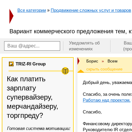
Все категории
»
Продвижение сложных услуг и товаров
Вариант коммерческого предложения тем, кт
Уведомлять об
Ваш
изменениях
(пр
Борис
»
Всем
TRIZ-RI Group
Как платить
Добрый день, уважаема
зарплату
Спасибо, за очень пол
супервайзеру,
Работаю над проектом.
мерчандайзеру,
Спасибо,
торгпреду?
Финансовому директор
Готовая система мотивации:
Руководителю IR отдел