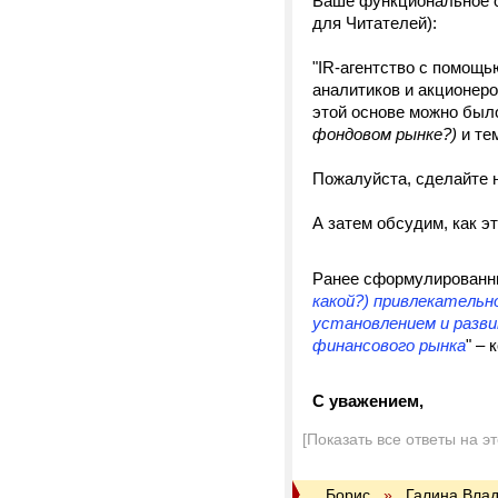
Ваше функциональное о
для Читателей):
"IR-агентство с помощь
аналитиков и акционер
этой основе можно был
фондовом рынке?)
и те
Пожалуйста, сделайте 
А затем обсудим, как эт
Ранее сформулированны
какой?) привлекательн
установлением и разв
финансового рынка
" –
С уважением,
[Показать все ответы на э
Борис
»
Галина Вла