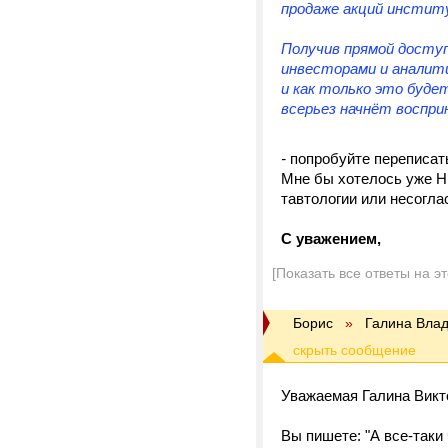
продаже акций инстит
Получив прямой досту
инвесторами и аналит
и как только это буде
всерьез начнёт воспр
-
попробуйте переписать
Мне бы хотелось уже Н
тавтологии или несогла
С уважением,
[Показать все ответы на э
Борис
»
Галина Вла
Уважаемая Галина Викт
Вы пишете: "А все-таки