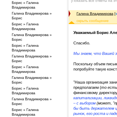
[Показать все ответы на э
Борис » Галина
Владимирова
Галина Владимирова »
Галина Владимирова
[
Борис
Борис » Галина
Владимирова
Уважаемый Борис Але
Галина Владимирова »
Борис
Спасибо.
Борис » Галина
Владимирова
Мы знаем, что Вашей 
Галина Владимирова »
Борис
Поскольку объем письма
Борис » Галина
попробуйте такую конс
Владимирова
Галина Владимирова »
"Наша организация зан
Борис
предполагаем (
то есть
Борис » Галина
финансовому директору
Владимирова
капитализации, ликвид
Галина Владимирова »
– с выбором
(может, "п
Борис
бы быть держателем ц
Борис » Галина
рынок, его роста и паде
Владимирова