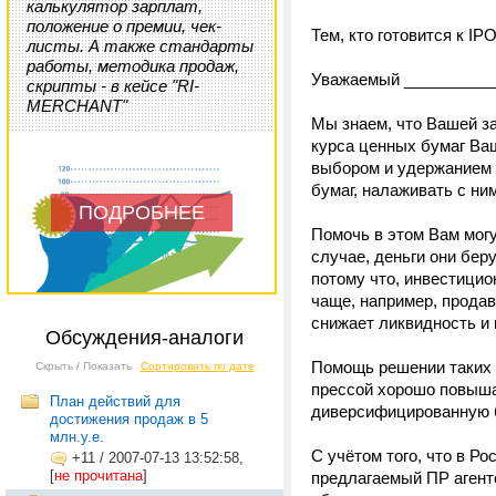
калькулятор зарплат,
положение о премии, чек-
Тем, кто готовится к I
листы. А также стандарты
работы, методика продаж,
Уважаемый __________
скрипты - в кейсе "RI-
MERCHANT"
Мы знаем, что Вашей за
курса ценных бумаг Ваш
выбором и удержанием 
бумаг, налаживать с ни
ПОДРОБНЕЕ
Помочь в этом Вам могу
случае, деньги они бер
потому что, инвестици
чаще, например, продав
снижает ликвидность и
Обсуждения-аналоги
Помощь решении таких з
Скрыть / Показать
Сортировать по дате
прессой хорошо повыша
План действий для
диверсифицированную б
достижения продаж в 5
млн.у.е.
С учётом того, что в Р
+11
/
2007-07-13 13:52:58,
[
не прочитана
]
предлагаемый ПР агент