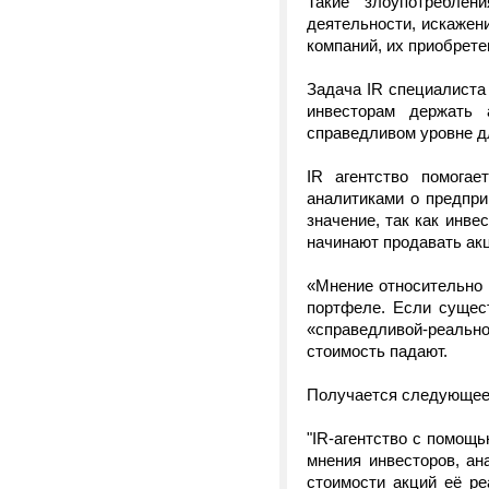
Такие злоупотребле
деятельности, искажен
компаний, их приобрете
Задача IR специалиста
инвесторам держать 
справедливом уровне д
IR агентство помога
аналитиками о предпри
значение, так как инве
начинают продавать акц
«Мнение относительно 
портфеле. Если сущес
«справедливой-реальн
стоимость падают.
Получается следующее
"IR-агентство с помощ
мнения инвесторов, ан
стоимости акций её ре