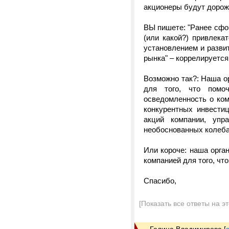
акционеры будут дорожи
ВЫ пишете: "Ранее сфо
(или какой?) привлека
установлением и разв
рынка" – коррелируетс
Возможно так?: Наша о
для того, что помо
осведомленность о ком
конкурентных инвести
акций компании, упр
необоснованных колеба
Или короче: наша орга
компанией для того, чт
Спасибо,
[Показать все ответы на э