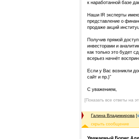
к наработанной базе да
Наши IR эксперты имею
представление о финанс
продаже акций институ
Получив прямой доступ
инвесторами и аналити
как только это будет с
всерьез начнёт воспр
Если у Вас возникли до
сайт и пр.)"
С уважением,
[Показать все ответы на э
Галина Владимирова
[
Уважаемый Борис Але