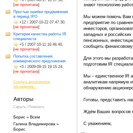
знают технологию работ
[
не прочитана
]
Простые ошибки продвижения
Мы можем помочь Вам н
в период IPO
+12
/
2007-10-22 07:47:30,
предприятие по сравне
[
не прочитана
]
инвесторов, организова
Критерии качества работы IR
западных и российских
специалиста
пенсионных, инвестици
+5
/
2007-10-11 16:46:40,
сообщить финансовому 
[
не прочитана
]
Попытка составления
Для этого мы разработ
коммерческого предложения
подготовим IR специали
+5
/
2009-09-15 19:15:24,
[
не прочитана
]
Мы – единственное IR а
аналитикам напрямую и
Создать аналогичное
обсуждение...
обнаружению акционеров
Авторы
Готовы, представить на
Скрыть / Показать
Ждём Ваших вопросов 
Борис » Всем
С уважением,
Галина Владимирова »
Борис