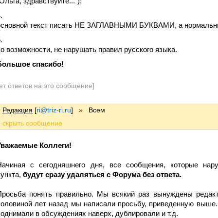
Ольга, здравствуйте...");
основной текст писать НЕ ЗАГЛАВНЫМИ БУКВАМИ, а нормальн
по возможности, не нарушать правил русского языка.
Большое спасибо!
ет ответов на это сообщение]
Редакция
[
ri@triz-ri.ru
]
»
Всем
Уважаемые Коллеги!
Начиная с сегодняшнего дня, все сообщения, которые на
пункта,
будут сразу удаляться с Форума без ответа.
Просьба понять правильно. Мы всякий раз вынуждены редакт
половиной лет назад мы написали просьбу, приведенную выше
поднимали в обсуждениях наверх, дублировали и т.д.