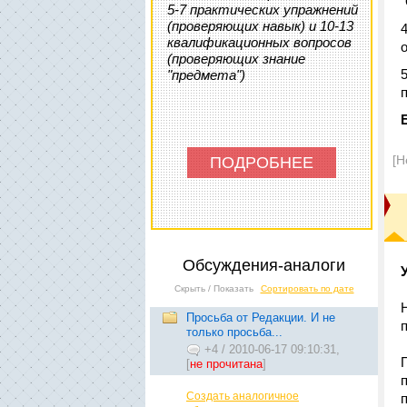
"
5-7 практических упражнений
(проверяющих навык) и 10-13
квалификационных вопросов
(проверяющих знание
"предмета")
[Н
ПОДРОБНЕЕ
Обсуждения-аналоги
Скрыть / Показать
Сортировать по дате
Просьба от Редакции. И не
только просьба...
+4
/
2010-06-17 09:10:31,
[
не прочитана
]
Создать аналогичное