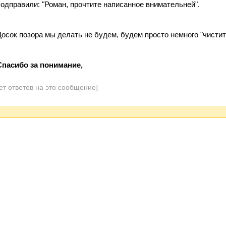
подправили: "Роман, прочтите написанное внимательней".
Досок позора мы делать не будем, будем просто немного "чистит
Спасибо за понимание,
ет ответов на это сообщение]