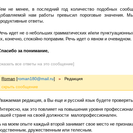
Тем не менее, в последний год количество подобных сообщ
добавляемой нам работы превысил пороговые значения. М
продуктивные ответы.
Речь идет не о небольших грамматических и/или пунктуационных
их, конечно, спокойно поправим. Речь идет о явном и очевидном.
Спасибо за понимание,
оказать все ответы на это сообщение]
Roman
[
roman180@mail.ru
]
»
Редакция
Уважаемая редакция, а Вы еще и русский язык будете проверят
Интересно, как это повлияет на повышения уровня профессионал
нашей стране на своей должности малопрофессионален.
А на моем опыте каждый второй занимает свое место не признака
родственным, дружественным или телесным.