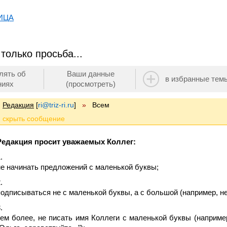
ИЦА
только просьба...
лять об
Ваши данные
в избранные тем
ниях
(просмотреть)
Редакция
[
ri@triz-ri.ru
]
»
Всем
Редакция просит уважаемых Коллег:
не начинать предложений с маленькой буквы;
подписываться не с маленькой буквы, а с большой (например, не "
тем более, не писать имя Коллеги с маленькой буквы (например, 