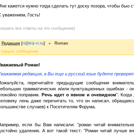
Мне кажется нужно тогда сделать тут доску позора, чтобы быо ст
С уважением, Гость!
оказать все ответы на это сообщение]
Редакция
[
ri@triz-ri.ru
]
»
Roman
Уважаемый Роман!
Уважаемая редакция, а Вы еще и русский язык будете проверя
Пожалуйста, перечитайте предыдущие сообщения вниматель
небольших грамматических и/или пунктуационных ошибках - он
спокойно поправим.
Речь идет о явном и очевидном
". Когда
человеку лень даже перечитать то, что он написал, обращаяс
большинстве случаев) к Посетителям Форума.
Например, если бы Вам написали: "роман читай внимательна
достойно удаления. А вот такой текст: "Роман читай лучше 