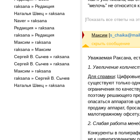
"мелочь" не относится 
raksana » Редакция
Наталья Швец » raksana
[Показать все ответы на э
Naver » raksana
Редакция » raksana
raksana » Редакция
Максим
[
s_chaika@mail
Максим » raksana
raksana » Максим
Сергей В. Сычев » raksana
Уважаемая Раксана, ес
Сергей В. Сычев » raksana
1. Увеличение количес
Максим » raksana
Для справки
: Цифровые
raksana » Сергей В. Сычев
существуют только одно
Наталья Швец » raksana
ограничения по качеству
поэтому решающего пре
опасаться аппаратов цв
продажу аппарат, брос
малотиражному офсету.
2. Слабая работа мене
Конкуренты в полиграфи
не к цивилизованному р