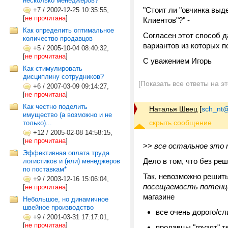
несколько менеджеров?
"Стоит ли "овчинка вы
+7
/
2002-12-25 10:35:55,
[
не прочитана
]
Клиентов"?" -
Как определить оптимальное
Согласен этот способ д
количество продавцов
вариантов из которых п
+5
/
2005-10-04 08:40:32,
[
не прочитана
]
С уважением Игорь
Как стимулировать
дисциплину сотрудников?
[Показать все ответы на э
+6
/
2007-03-09 09:14:27,
[
не прочитана
]
Как честно поделить
Наталья Швец
[
sch_nt@t
имущество (а возможно и не
только)...
+12
/
2005-02-08 14:58:15,
[
не прочитана
]
>>
все остальное это т
Эффективная оплата труда
Дело в том, что без ре
логистиков и (или) менеджеров
по поставкам*
Так, невозможно решить
+9
/
2003-12-16 15:06:04,
посещаемость потенц
[
не прочитана
]
магазине
Небольшое, но динамичное
швейное производство
все очень дорого/с
+9
/
2001-03-31 17:17:01,
[
не прочитана
]
продавцы "грузят" 