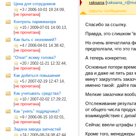
raksana
[
raksana_r@mai
Цена для сотрудников
+3
/
2006-10-01 19:24:09,
[
не прочитана
]
Контроль парикмахера
Спасибо за ссылку.
+15
/
2009-07-01 14:00:13,
[
не прочитана
]
Правда, это слишком "в
Как быть с экономией?
Но очень впечатлила фор
+4
/
2006-04-01 14:38:42,
предполгали, что это та
[
не прочитана
]
"Откат" всему голова?
А теперь конкретно.
+20
/
2002-11-21 12:32:44,
Основные потери времен
[
не прочитана
]
два и даже не пять раз
Как добиться повышения
минут закруглить заказч
+5
/
2007-02-19 12:47:14,
именно такой: дайте па
[
не прочитана
]
Как учитывать средства?
Мелкие заказчики вооб
+10
/
2007-02-02 17:29:22,
Отслеживание результа
[
не прочитана
]
от общего числа продук
Как "унять" подрядчика?
взаимодействия с дизай
+9
/
2006-06-15 10:02:01,
[
не прочитана
]
Сейчас ввели штрафы за
Задача завода запчастей
Кроме того, менеджеры 
+74
/
2005-08-24 08:42:44,