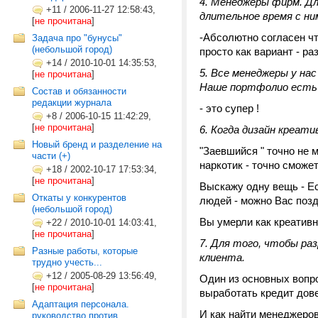
4. Менеджеры фирм. Дл
+11
/
2006-11-27 12:58:43,
длительное время с ни
[
не прочитана
]
-Абсолютно согласен чт
Задача про "бунусы"
(небольшой город)
просто как вариант - ра
+14
/
2010-10-01 14:35:53,
5. Все менеджеры у на
[
не прочитана
]
Наше портфолио есть 
Состав и обязанности
редакции журнала
- это супер !
+8
/
2006-10-15 11:42:29,
[
не прочитана
]
6. Когда дизайн креат
Новый бренд и разделение на
"Заевшийся " точно не м
части (+)
наркотик - точно сможет
+18
/
2002-10-17 17:53:34,
[
не прочитана
]
Выскажу одну вещь - Е
Откаты у конкурентов
людей - можно Вас поз
(небольшой город)
Вы умерли как креатив
+22
/
2010-10-01 14:03:41,
[
не прочитана
]
7. Для того, чтобы ра
Разные работы, которые
клиента.
трудно учесть...
+12
/
2005-08-29 13:56:49,
Один из основных вопрос
[
не прочитана
]
выработать кредит дов
Адаптация персонала.
И как найти менеджеро
руководство против