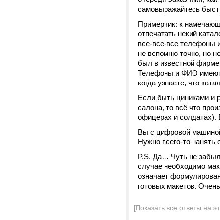
самовыражайтесь быстр
Примерчик
: к намечающ
отпечатать некий катал
все-все-все телефоны и
не вспомню точно, но не
был в известной фирме,
Телефоны и ФИО имеют 
когда узнаете, что кат
Если быть циниками и р
салона, то всё что прои
офицерах и солдатах). 
Вы с цифровой машиной
Нужно всего-то нанять 
P.S. Да… Чуть не забыл
случае необходимо мак
означает формулирован
готовых макетов. Очень
[Показать все ответы на э