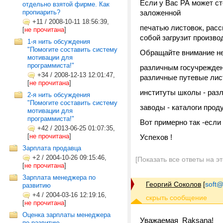
Если у Вас РА может ст
отдельно взятой фирме. Как
пропиарить?
заложенной
+11
/
2008-10-11 18:56:39,
печатью листовок, расс
[
не прочитана
]
собой загрузит производ
1-я нить обсуждения
"Помогите составить систему
Обращайте внимание н
мотивации для
программиста!"
различным госучрежден
+34
/
2008-12-13 12:01:47,
различные путевые лис
[
не прочитана
]
институты школы - раз
2-я нить обсуждения
"Помогите составить систему
заводы - каталоги проду
мотивации для
программиста!"
Вот примерно так -есл
+42
/
2013-06-25 01:07:35,
[
не прочитана
]
Успехов !
Зарплата продавца
+2
/
2004-10-26 09:15:46,
[Показать все ответы на э
[
не прочитана
]
Зарплата менеджера по
Георгий Соколов
[
soft@
развитию
+4
/
2004-03-16 12:19:16,
[
не прочитана
]
Оценка зарплаты менеджера
Уважаемая Raksana!
по развитию