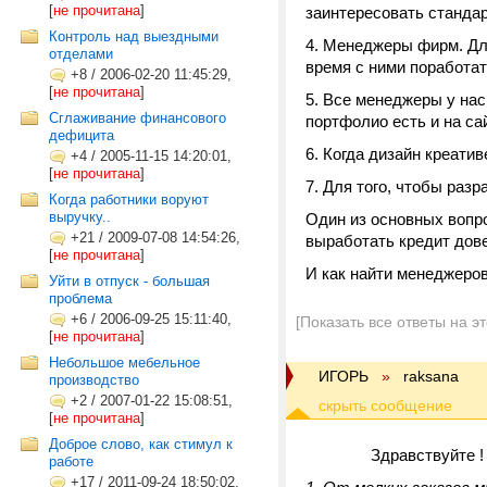
[
не прочитана
]
заинтересовать станда
Контроль над выездными
4. Менеджеры фирм. Дл
отделами
время с ними поработат
+8
/
2006-02-20 11:45:29,
[
не прочитана
]
5. Все менеджеры у нас
Сглаживание финансового
портфолио есть и на са
дефицита
6. Когда дизайн креати
+4
/
2005-11-15 14:20:01,
[
не прочитана
]
7. Для того, чтобы раз
Когда работники воруют
выручку..
Один из основных вопрос
+21
/
2009-07-08 14:54:26,
выработать кредит дов
[
не прочитана
]
И как найти менеджеро
Уйти в отпуск - большая
проблема
+6
/
2006-09-25 15:11:40,
[Показать все ответы на э
[
не прочитана
]
Небольшое мебельное
ИГОРЬ
»
raksana
производство
+2
/
2007-01-22 15:08:51,
[
не прочитана
]
Доброе слово, как стимул к
Здравствуйте !
работе
+17
/
2011-09-24 18:50:02,