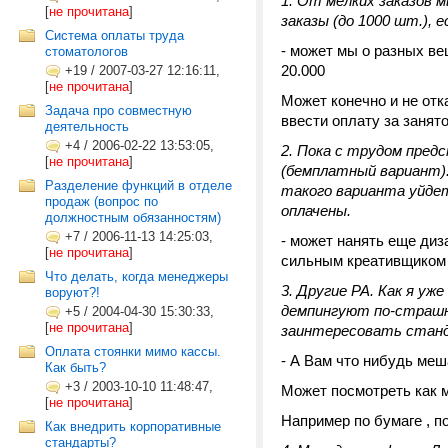
1. От мелких заказов 
[
не прочитана
]
заказы (до 1000 шт.), 
Система оплаты труда
- может мы о разных ве
стоматологов
20.000
+19
/
2007-03-27 12:16:11,
[
не прочитана
]
Может конечно и не отк
Задача про совместную
ввести оплату за заня
деятельность
+4
/
2006-02-22 13:53:05,
2. Пока с трудом пред
[
не прочитана
]
(бемплатный вариант).
Разделение функций в отделе
такого варианта уйдет
продаж (вопрос по
оплачены.
должностным обязанностям)
+7
/
2006-11-13 14:25:03,
- может нанять еще диз
[
не прочитана
]
сильным креативщиком 
Что делать, когда менеджеры
3. Другие РА. Как я уж
воруют?!
демпингуют по-страшно
+5
/
2004-04-30 15:30:33,
[
не прочитана
]
заинтересовать станд
Оплата стоянки мимо кассы.
- А Вам что нибудь меш
Как быть?
+3
/
2003-10-10 11:48:47,
Может посмотреть как 
[
не прочитана
]
Например по бумаге , п
Как внедрить корпоративные
стандарты?