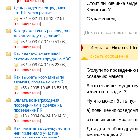
[
не прочитана
]
Стоит ли "овчинка выд
День рождения сотрудника -
Клиентов"?
как PR мероприятие
С уважением,
+9
/
2002-11-18 13:22:51,
[
не прочитана
]
Как должен быть распределен
[Показать все ответы на э
доход между отделами?
+5
/
2003-07-07 09:51:08,
[
не прочитана
]
Игорь
»
Наталья Шв
Как сделать эфективной
систему оплаты труда на АЗС
+6
/
2006-04-07 05:23:08,
[
не прочитана
]
"Услуги по проведению 
созданию макета"
Как выбрать нормативы по
звонкам, продажам и т.п.?
А что если не "мудрств
+55
/
2005-10-05 13:53:15,
известных задач ?
[
не прочитана
]
Оплата вознаграждения
Ну что может быть нуж
посредникам в сделке на
а) повышения осведом
проведение РК
+13
/
2004-04-24 13:14:51,
б) повышения уровня п
[
не прочитана
]
Как платить за сделку, если в
Да и для любого другог
ней принимало участие
мелкие задачи ?