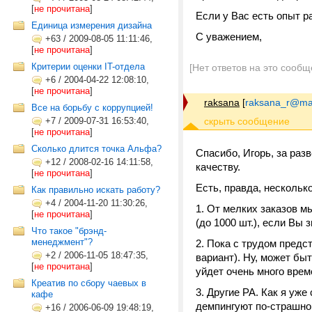
[
не прочитана
]
Если у Вас есть опыт р
Единица измерения дизайна
С уважением,
+63
/
2009-08-05 11:11:46,
[
не прочитана
]
Критерии оценки IT-отдела
[Нет ответов на это сообщ
+6
/
2004-04-22 12:08:10,
[
не прочитана
]
raksana
[
raksana_r@mai
Все на борьбу с коррупцией!
+7
/
2009-07-31 16:53:40,
[
не прочитана
]
Cколько длится точка Альфа?
Спасибо, Игорь, за раз
+12
/
2008-02-16 14:11:58,
качеству.
[
не прочитана
]
Есть, правда, нескольк
Как правильно искать работу?
+4
/
2004-11-20 11:30:26,
1. От мелких заказов м
[
не прочитана
]
(до 1000 шт.), если Вы з
Что такое "брэнд-
менеджмент"?
2. Пока с трудом пред
+2
/
2006-11-05 18:47:35,
вариант). Ну, может бы
[
не прочитана
]
уйдет очень много врем
Креатив по сбору чаевых в
3. Другие РА. Как я уж
кафе
демпингуют по-страшном
+16
/
2006-06-09 19:48:19,