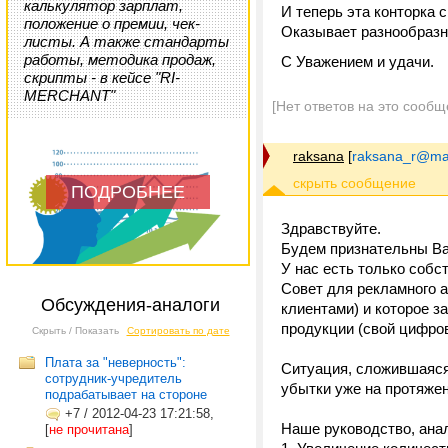
калькулятор зарплат,
И теперь эта конторка 
положение о премии, чек-
Оказывает разнообразны
листы. А также стандарты
работы, методика продаж,
С Уважением и удачи.
скрипты - в кейсе "RI-
MERCHANT"
[Нет ответов на это сообщ
raksana
[
raksana_r@mai
ПОДРОБНЕЕ
Здравствуйте.
Будем признательны Ва
У нас есть только собс
Совет для рекламного а
Обсуждения-аналоги
клиентами) и которое з
продукции (свой цифро
Скрыть / Показать
Сортировать по дате
Плата за "неверность":
Ситуация, сложившаяся
сотрудник-учредитель
убытки уже на протяжен
подрабатывает на стороне
+7
/
2012-04-23 17:21:58,
Наше руководство, ана
[
не прочитана
]