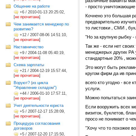
различные ваианты мак
Общение на работе
- просто уничтожающие 
+6
/
2010-01-13 20:25:02,
Кочнено это большая ра
[
не прочитана
]
предварительно изучить
Чем занимается менеджер по
то листовки , СМИ , бук
развитию?
+12
/
2007-08-06 14:51:10,
"Но за крупную рыбку -
[
не прочитана
]
Так же - если нет свои
Наставничество
менеджерых других РА 
+9
/
2004-11-08 05:40:19,
[
не прочитана
]
стандартные 20% , можн
Схема зарплаты
Это могут быть рекламн
+21
/
2004-12-19 15:57:44,
кругом фирм да ив при
[
не прочитана
]
всего кто угодно - все
Воруют? (из цикла
"Управление складом")
услуги.
+44
/
2006-01-10 17:57:11,
Можно попытаться заин
[
не прочитана
]
Учет деятельности юриста
Если вооружить всех м
+5
/
2007-12-17 15:28:09,
визиток, буклетов, бла
[
не прочитана
]
просо не понимает о чем
Процедура согласования
"Хочу что то похожее вот
договоров
+5
/
2007-12-20 17:15:50,