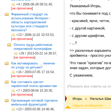
+4
/
2005-06-28 09:51:45,
Уважаемый Игорь,
[
не прочитана
]
что Вы понимаете под 
Фирменный стандарт на
использование Интернет -
- красивей, ярче, четче,
область корпоративной
культуры или стандарта
- с другой картинкой,
биллинга?
+13
/
2006-11-02 10:53:53,
- с другим шрифтом,
[
не прочитана
]
- ...?
Оплата труда работников
оперативной полиграфии
>>
различные варианты
+29
/
2013-03-22 14:38:57,
предмета - просто ун
[
не прочитана
]
Что такое "креатив" по
Как мотивировать ... нянечек
по уходу за детьми?
зная задач, которые до
+16
/
2003-07-05 17:16:54,
С уважением,
[
не прочитана
]
Как составить расчет
заработной платы архивистам
[Показать все ответы на э
+7
/
2003-08-04 15:20:30,
[
не прочитана
]
Игорь
»
Наталья Шв
Организация оптовой торговли
мебельной фурнитурой
+13
/
2003-02-06 14:46:46,