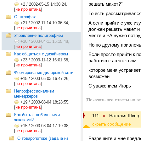
решать макет?"
+2
/
2002-05-15 14:30:24,
[
не прочитана
]
То есть рассматривался
О штрафах
А если прийти с уже из
+21
/
2002-11-14 10:36:34,
[
не прочитана
]
должен решать макет и 
месте и РА нужно потр
Управление полиграфией
+30
/
2003-04-11 15:15:48,
Но по другому привлечь
[
не прочитана
]
Как общаться с дизайнером
Если просто прийти к по
+23
/
2003-11-12 16:01:58,
работию с агентством
[
не прочитана
]
которое меня устраивет
Формирование дилерской сети
возможен
+15
/
2003-05-03 16:47:26,
[
не прочитана
]
С уважением Игорь
Непрофессионализм
менеджеров
[Показать все ответы на э
+19
/
2003-08-04 18:28:55,
[
не прочитана
]
Как быть с небольшими
111
»
Наталья Швец
заказами?
+15
/
2003-08-04 17:19:38,
[
не прочитана
]
Разрешите и мне предло
О товаропотоке (задача из