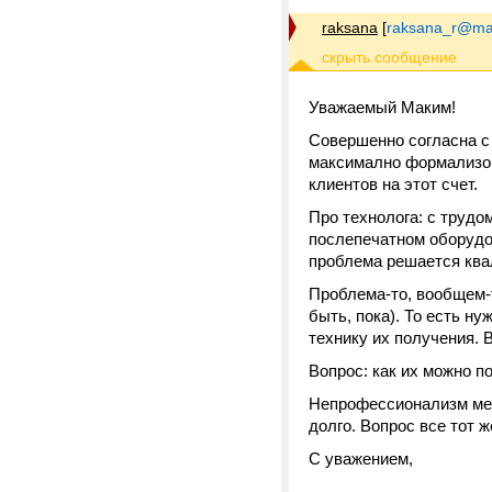
raksana
[
raksana_r@mai
Уважаемый Маким!
Совершенно согласна с 
максимално формализова
клиентов на этот счет.
Про технолога: с трудо
послепечатном оборудо
проблема решается ква
Проблема-то, вообщем-т
быть, пока). То есть н
технику их получения. В
Вопрос: как их можно п
Непрофессионализм мене
долго. Вопрос все тот ж
С уважением,