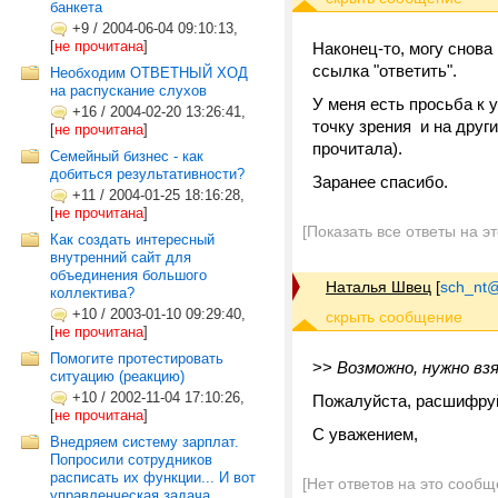
банкета
+9
/
2004-06-04 09:10:13,
[
не прочитана
]
Наконец-то, могу снова
ссылка "ответить".
Необходим ОТВЕТНЫЙ ХОД
на распускание слухов
У меня есть просьба к 
+16
/
2004-02-20 13:26:41,
точку зрения и на дру
[
не прочитана
]
прочитала).
Семейный бизнес - как
добиться результативности?
Заранее спасибо.
+11
/
2004-01-25 18:16:28,
[
не прочитана
]
[Показать все ответы на э
Как создать интересный
внутренний сайт для
объединения большого
Наталья Швец
[
sch_nt@t
коллектива?
+10
/
2003-01-10 09:29:40,
[
не прочитана
]
Помогите протестировать
>>
Возможно, нужно вз
ситуацию (реакцию)
+10
/
2002-11-04 17:10:26,
Пожалуйста, расшифруй
[
не прочитана
]
С уважением,
Внедряем систему зарплат.
Попросили сотрудников
расписать их функции... И вот
[Нет ответов на это сообщ
управленческая задача...