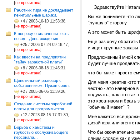
[
не прочитана
]
Здравствуйте Наталь
Работник тира не докладывает
пейнтбольные шарики.
Вы же понимаете что лю
+4
/
2003-10-10 11:53:38,
"лучшую" сторону
[
не прочитана
]
А это может быть шрифт
К вопросу о сплочении. есть
повод - День рождения
Еще раз хочу обратить 
+25
/
2006-07-24 09:18:47,
и ищет крупные заказы
[
не прочитана
]
Предложенный мной спо
Как ввести на предприятии
"тайну заработной платы"
будет лучше продавать 
+8
/
2006-08-18 11:45:31,
что бы макет просто ем
[
не прочитана
]
Щепетильный разговор с
Для меня креатив -это 
собственником. Нужен совет.
честно - это наверное в
+2
/
2005-06-06 11:39:26,
подумать, как это так 
[
не прочитана
]
это креативом и брать 
Создание системы заработной
"обычный макет" ?
платы для программистов
+12
/
2023-08-15 17:31:39,
Мне кажется все должн
[
не прочитана
]
дизайнера или агентст
Борьба с хамством и
Что бы окончательно не 
грубостью обслуживающего
персонала...
одним словом как я уже