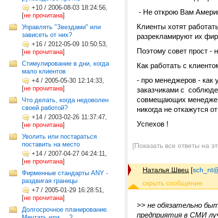
+10
/
2006-08-03 18:24:56,
- Не открою Вам Амери
[
не прочитана
]
Клиенты хотят работать
Управлять "Звездами" или
зависеть от них?
разрекламируют их фир
+16
/
2012-05-09 10:50:53,
Поэтому совет прост - 
[
не прочитана
]
Стимулирование в дни, когда
Как работать с клиенто
мало клиентов
- про менеджеров - как
+4
/
2005-05-30 12:14:33,
[
не прочитана
]
заказчиками с соблюде
совмещающих менеджеро
Что делать, когда недоволен
своей работой?
никогда не откажутся о
+14
/
2003-02-26 11:37:47,
Успехов !
[
не прочитана
]
Уволить или постараться
поставить на место
[Показать все ответы на э
+14
/
2007-04-27 04:24:11,
[
не прочитана
]
Наталья Швец
[
sch_nt@t
Фирменные стандарты ANY -
раздвигая границы
+7
/
2005-01-29 16:28:51,
[
не прочитана
]
>>
не обязательно бы
Долгосрочное планирование.
предприятия в СМИ лу
Мечтать или ... ?