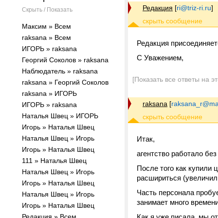
Редакция
[
ri@triz-ri.ru
]
Скрыть / Показать
Максим » Всем
raksana » Всем
Редакция присоединяе
ИГОРЬ » raksana
С Уважением,
Георгий Соколов » raksana
Наблюдатель » raksana
[Показать все ответы на э
raksana » Георгий Соколов
raksana » ИГОРЬ
raksana
[
raksana_r@mai
ИГОРЬ » raksana
Наталья Швец » ИГОРЬ
Игорь » Наталья Швец
Наталья Швец » Игорь
Итак,
Игорь » Наталья Швец
агентство работало без
111 » Наталья Швец
После того как купили 
Наталья Швец » Игорь
расшириться (увеличил
Игорь » Наталья Швец
Часть персонала пробу
Наталья Швец » Игорь
занимает много времен
Игорь » Наталья Швец
Редакция » Всем
Как я уже писала, мы о