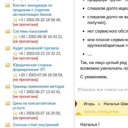
Контакт менеджера по
слишком долго ищешь
продажам с отделом
автоматизации банков
слишком долго не вы
+3
/
2002-05-20 18:58:48,
получил),
[
не прочитана
]
нет сервисного обс
Системы взысканий
+34
/
2002-09-30 16:43:21,
или плохое сервисн
[
не прочитана
]
крупногабаритным т
Аудит розничной торговли
+8
/
2003-03-23 15:32:23,
....
[
не прочитана
]
Так, на лицо целый ряд
Юридическая сторона
возможно
увеличить п
формирования ЗП
+20
/
2003-07-09 16:09:59,
С уважением,
[
не прочитана
]
Границы применения методик
[Показать все ответы на э
+2
/
2002-06-27 13:42:41,
[
не прочитана
]
Цена на консалтинговые
Игорь
»
Наталья Шв
услуги
+8
/
2009-03-07 16:20:50,
[
не прочитана
]
Наталья !
Сколько стоит внутренний