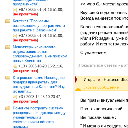
>> что бы макет прос
программиста"
+67
/
2005-01-01 16:51:00,
Вкусовой подход очень 
[
не прочитана
]
Всегда найдется тот, кт
Контекст "Проблемы,
возникающие у программиста
Более технологичный по
при работе с Заказчиком"
(задачи) решает данный
+37
/
2005-01-01 16:51:00,
и/или PR задачи, уже б
[
не прочитана
]
работу. И агентству ле
Менеджеры клиентского
отдела занимаются
С уважением,
сопровождением, а не поиском
новых Клиентов
[Показать все ответы на э
+13
/
2003-10-20 16:21:16,
[
не прочитана
]
Кто решает какие Новогодние
Игорь
»
Наталья Шв
подарки приобретать для
сотрудников и Клиентов? И где
их найти...
+3
/
2003-12-23 10:20:47,
Вы правы визуальный п
[
не прочитана
]
Помогите построить систему
Про технологический -
распределения дохода между
Вы писали выше :
учредителями и
собственником объекта
" И можно ли создать м
продажи