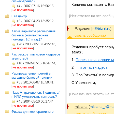
бизнес-тренер?
Конечно согласен с Вам
+4
/
2007-07-16 16:56:15,
[
не прочитана
]
[Нет ответов на это сообщ
Call центр
+5
/
2007-04-23 13:35:12,
[
не прочитана
]
Редакция
[
ri@triz-ri.ru
]
Какие варианты расширения
бизнеса (компьютерная
помощь, 1С и т.д.)?
+28
/
2006-12-13 04:22:43,
Редакция пробует верну
[
не прочитана
]
заказ").
Как раскрутить новое кадровое
агентство?
1.
Полезные аналогии м
+18
/
2024-07-15 16:47:44,
2. ...
и отчасти здесь
[
не прочитана
]
Распределение премий в
3. Про "откаты" в поли
магазине бытовой техники
+3
/
2010-06-07 18:59:41,
С Уважением,
[
не прочитана
]
Парк Аттракционов: Поднять з/
[Показать все ответы на э
п ИЛИ ужесточить контроль?
+4
/
2004-05-10 00:17:44,
[
не прочитана
]
raksana
[
raksana_r@mai
Фишка для корпоративного