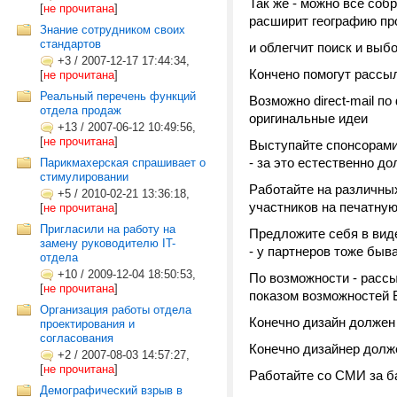
Так же - можно все соб
[
не прочитана
]
расширит географию п
Знание сотрудником своих
стандартов
и облегчит поиск и выб
+3
/
2007-12-17 17:44:34,
Кончено помогут рассыл
[
не прочитана
]
Реальный перечень функций
Возможно direct-mail п
отдела продаж
оригинальные идеи
+13
/
2007-06-12 10:49:56,
[
не прочитана
]
Выступайте спонсорами 
- за это естественно д
Парикмахерская спрашивает о
стимулировании
Работайте на различны
+5
/
2010-02-21 13:36:18,
участников на печатну
[
не прочитана
]
Пригласили на работу на
Предложите себя в виде
замену руководителю IT-
- у партнеров тоже быв
отдела
+10
/
2009-12-04 18:50:53,
По возможности - расс
[
не прочитана
]
показом возможностей 
Организация работы отдела
Конечно дизайн должен
проектирования и
согласования
Конечно дизайнер долже
+2
/
2007-08-03 14:57:27,
[
не прочитана
]
Работайте со СМИ за б
Демографический взрыв в