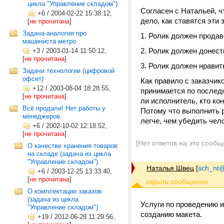
цикла "Управление складом")
Согласен с Натальей, ч
+6
/
2004-02-22 15:38:12,
дело, как ставятся эти
[
не прочитана
]
Задача-аналогия про
1. Ролик должен продав
машиниста метро
2. Ролик должен донест
+3
/
2003-01-14 11:50:12,
[
не прочитана
]
3. Ролик должен нравит
Задачи технологии (цифровой
офсет)
Как правило с заказчик
+12
/
2003-08-04 18:28:55,
принимается по последн
[
не прочитана
]
ли исполнитель, кто ко
Всё продали! Нет работы у
Потому что выполнить р
менеджеров.
легче, чем убедить чело
+6
/
2002-10-02 12:18:52,
[
не прочитана
]
[Нет ответов на это сообщ
О качестве хранения товаров
на складе (задача из цикла
"Управление складом")
Наталья Швец
[
sch_nt@t
+6
/
2003-12-25 13:33:40,
[
не прочитана
]
О комплектации заказов
(задача из цикла
Услуги по проведению и
"Управление складом")
созданию макета.
+19
/
2012-06-28 11:29:56,