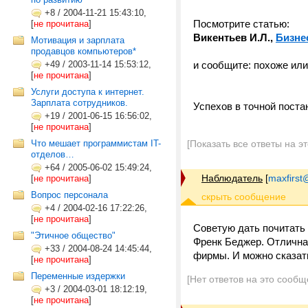
+8
/
2004-11-21 15:43:10,
Посмотрите
[
не прочитана
]
Викентьев И.Л.,
Бизнес
Мотивация и зарплата
продавцов компьютеров*
+49
/
2003-11-14 15:53:12,
и сообщите: похоже или
[
не прочитана
]
Услуги доступа к интернет.
Зарплата сотрудников.
Успехов в точной поста
+19
/
2001-06-15 16:56:02,
[
не прочитана
]
Что мешает программистам IT-
[Показать все ответы на э
отделов…
+64
/
2005-06-02 15:49:24,
Наблюдатель
[
maxfirst
[
не прочитана
]
Вопрос персонала
+4
/
2004-02-16 17:22:26,
[
не прочитана
]
Советую дать почитать
"Этичное общество"
Френк Беджер. Отличная
+33
/
2004-08-24 14:45:44,
фирмы. И можно сказать
[
не прочитана
]
Переменные издержки
[Нет ответов на это сообщ
+3
/
2004-03-01 18:12:19,
[
не прочитана
]