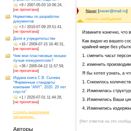
+9
/
2007-05-03 10:06:24,
[
не прочитана
]
Naver
[
naver@mail.ru
]
Нормативы по разработке
документов
+3
/
2010-07-09 20:51:41,
[
не прочитана
]
Извините конечно, что в
Доля в учредительстве
Как видно из вашего со
+16
/
2009-07-15 16:40:31,
крайней мере без убытк
[
не прочитана
]
1. сменить часьт персо
Чем мои пластиковые окошки
лучше конкурентских?
2. изменить производим
+38
/
2005-04-12 11:57:59,
[
не прочитана
]
Я бы хотел узнать, а ч
Издана книга С.В. Сычева
1. Снизилось количеств
"Фирменные стандарты
компании "ANY". 2020. 20 лет
2. Изменилась структура
спустя"
+1
/
2020-07-01 11:44:28,
3. Изменились Ваши цен
[
не прочитана
]
4. Изменились издержки
Создать аналогичное
обсуждение...
[Нет ответов на это сообщ
Авторы