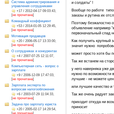
Система администрирования и
и солдаты" !
управления сотрудниками
Вообще по работе типо
+17
/
2012-04-17 09:03:43,
[
не прочитана
]
заказы и рутина их отсл
Командный коэффициент
Поэтому безжалостно от
+53
/
2014-01-05 12:29:45,
объявление например "м
[
не прочитана
]
первоначальный спад но
Мотивация продавцов
Как получить крупный з
+20
/
2006-05-17 13:33:00,
[
не прочитана
]
значит нужно попробова
О сотрудниках и конкурентах
может просто хотя бы п
+4
/
2007-07-25 12:11:07,
[
не прочитана
]
Так же встанем на стор
Компьютерная сеть - вопрос о
у него наверняка уже д
зарплате
нужно по возможности 
+9
/
2006-12-09 17:47:03,
лучшие - не можете цен
[
не прочитана
]
Зарплата эксперта по
или лучшее качество и т
вопросам налогообложения
Так же очень радует зак
+6
/
2003-07-29 11:04:33,
[
не прочитана
]
приходит откуда ни воз
Задача про зарплату юриста
приносит
+20
/
2005-02-17 14:29:54,
[
не прочитана
]