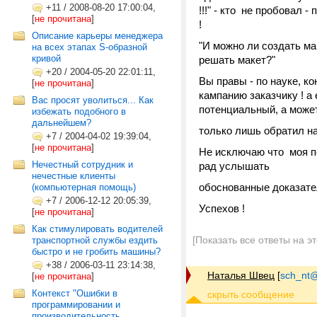
+11
/
2008-08-20 17:00:04,
!!!" - кто не пробовал 
[
не прочитана
]
!
Описание карьеры менеджера
"И можно ли создать ма
на всех этапах S-образной
кривой
решать макет?"
+20
/
2004-05-20 22:01:11,
Вы правы - по науке, к
[
не прочитана
]
кампанию заказчику ! а
Вас просят уволиться... Как
потенциальный, а може
избежать подобного в
дальнейшем?
только лишь обратил н
+7
/
2004-04-02 19:39:04,
[
не прочитана
]
Не исключаю что моя п
Нечестный сотрудник и
рад услышать
нечестные клиенты
обоснованные доказате
(компьютерная помощь)
+7
/
2006-12-12 20:05:39,
Успехов !
[
не прочитана
]
Как стимулировать водителей
[Показать все ответы на э
транспортной службы ездить
быстро и не гробить машины?
+38
/
2006-03-11 23:14:38,
Наталья Швец
[
sch_nt@t
[
не прочитана
]
Контекст "Ошибки в
программировании и
производительность