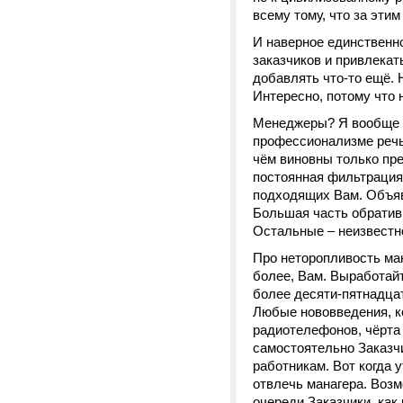
всему тому, что за этим
И наверное единственно
заказчиков и привлекат
добавлять что-то ещё. Н
Интересно, потому что 
Менеджеры? Я вообще н
профессионализме речь
чём виновны только пре
постоянная фильтрация
подходящих Вам. Объявл
Большая часть обративш
Остальные – неизвестн
Про неторопливость ман
более, Вам. Выработайт
более десяти-пятнадцат
Любые нововведения, к
радиотелефонов, чёрта 
самостоятельно Заказч
работникам. Вот когда 
отвлечь манагера. Возм
очереди Заказчики, как