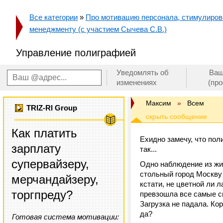
Все категории
»
Про мотивацию персонала, стимулирован
менеджменту (с участием Сычева С.В.)
Управление полиграфией
Уведомлять об
Ваш
изменениях
(пр
Максим
»
Всем
TRIZ-RI Group
Как платить
Ехидно замечу, что пол
зарплату
так...
супервайзеру,
Одно наблюдение из жиз
стольный город Москву 
мерчандайзеру,
кстати, не цветной ли 
торгпреду?
превзошла все самые см
Загрузка не падала. Ко
да?
Готовая система мотивации: