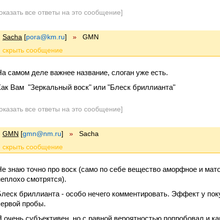
оказать все ответы на это сообщение]
Sacha
[
pora@km.ru
]
»
GMN
На самом деле важнее название, слоган уже есть.
Как Вам "Зеркальный воск" или "Блеск бриллианта"
оказать все ответы на это сообщение]
GMN
[
gmn@nm.ru
]
»
Sacha
Не знаю точно про воск (само по себе вещество аморфное и мато
неплохо смотрятся).
Блеск бриллианта - особо нечего комментировать. Эффект у по
первой пробы.
Я очень субъективен, но с равной вероятностью попробовал и как