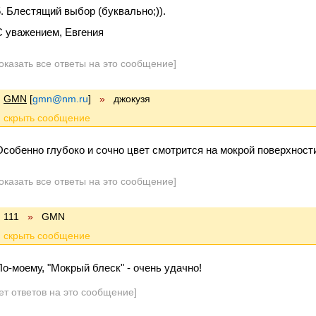
5. Блестящий выбор (буквально;)).
С уважением, Евгения
оказать все ответы на это сообщение]
GMN
[
gmn@nm.ru
]
»
джокузя
Особенно глубоко и сочно цвет смотрится на мокрой поверхност
оказать все ответы на это сообщение]
111
»
GMN
По-моему, "Мокрый блеск" - очень удачно!
ет ответов на это сообщение]