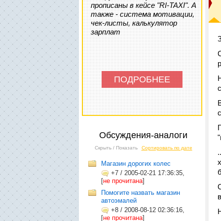
прописаны в кейсе "RI-TAXI". А
также - система мотивации,
чек-листы, калькулятор
зарплат
ПОДРОБНЕЕ
Обсуждения-аналоги
Скрыть / Показать
Сортировать по дате
.
Магазин дорогих колес
+7
/
2005-02-21 17:36:35,
[
не прочитана
]
Помогите назвать магазин
автоэмалей
+8
/
2008-08-12 02:36:16,
[
не прочитана
]