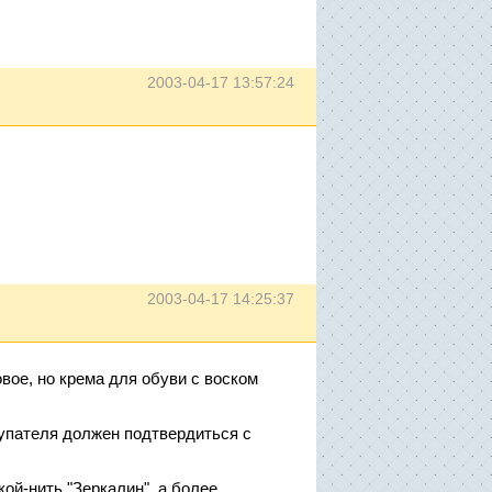
2003-04-17 13:57:24
2003-04-17 14:25:37
вое, но крема для обуви с воском
купателя должен подтвердиться с
ой-нить "Зеркалин", а более