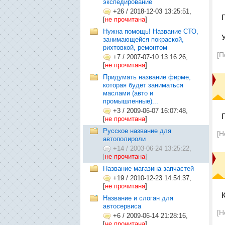
экспедирование
+26
/
2018-12-03 13:25:51,
[
не прочитана
]
Нужна помощь! Название СТО,
занимающейся покраской,
рихтовкой, ремонтом
[П
+7
/
2007-07-10 13:16:26,
[
не прочитана
]
Придумать название фирме,
которая будет заниматься
маслами (авто и
промышленные)...
+3
/
2009-06-07 16:07:48,
[
не прочитана
]
Русское название для
[Н
автополироли
+14
/
2003-06-24 13:25:22,
[
не прочитана
]
Название магазина запчастей
+19
/
2010-12-23 14:54:37,
[
не прочитана
]
Название и слоган для
автосервиса
[Н
+6
/
2009-06-14 21:28:16,
[
не прочитана
]