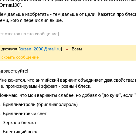
"Оптик100".
Чем дальше изобретать - тем дальше от цели. Кажется про блес
теми, кого я перечислил выше.
ет ответов на это сообщение]
джокузя
[
kuzen_2000@mail.ru
]
»
Всем
Здравствуйте!
Мне кажется, что английский вариант объединяет
два
свойства: 
т.е. прогнозируемый эффект - ровный блеск.
Понимаю, что мои варианты слабее, но добавлю "до кучи", если 
1. Бриллиантроль (бриллиаполироль)
2. Бриллиантовый свет
3. Зеркало блеска
4. Блестящий воск