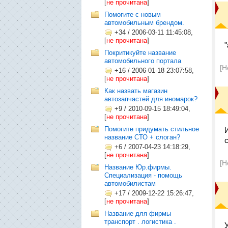
[
не прочитана
]
Помогите c новым
автомобильным брендом.
+34
/
2006-03-11 11:45:08,
[
не прочитана
]
"
Покритикуйте название
автомобильного портала
[Н
+16
/
2006-01-18 23:07:58,
[
не прочитана
]
Как назвать магазин
автозапчастей для иномарок?
+9
/
2010-09-15 18:49:04,
[
не прочитана
]
Помогите придумать стильное
название СТО + слоган?
+6
/
2007-04-23 14:18:29,
[
не прочитана
]
[Н
Название Юр.фирмы.
Специализация - помощь
автомобилистам
+17
/
2009-12-22 15:26:47,
[
не прочитана
]
Название для фирмы
транспорт . логистика .