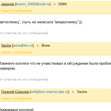
джокузя
[
kuzen_2000@mail.ru
]
»
GMN
автоглянец", (чуть не написала "мокроглянец":)).
ет ответов на это сообщение]
Sacha
[
pora@km.ru
]
»
Всем
Извините коллеги что не учавствовал в обсуждении были пробле
сервером.
ет ответов на это сообщение]
Георгий Соколов
[
soft@triz-chance.spb.ru
]
»
Sacha
Уважаемые коллеги!