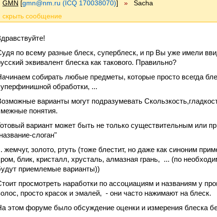
GMN
[
gmn@nm.ru (ICQ 170038070)
]
»
Sacha
Здравствуйте!
Судя по всему разные блеск, суперблеск, и пр Вы уже имели ввид
русский эквивалент блеска как такового. Правильно?
Начинаем собирать любые предметы, которые просто всегда бл
суперфинишной обработки, ...
Возможные варианты могут подразумевать Скользкость,гладкость
смежные понятия.
Готовый вариант может быть не только существительным или при
"название-слоган"
.. жемчуг, золото, ртуть (тоже блестит, но даже как синоним прим
хром, блик, кристалл, хрусталь, алмазная грань, ... (по необход
будут приемлемые варианты))
Стоит просмотреть наработки по ассоциациям и названиям у про
волос, просто красок и эмалей, - они часто нажимают на блеск.
На этом форуме было обсуждение оценки и измерения блеска б