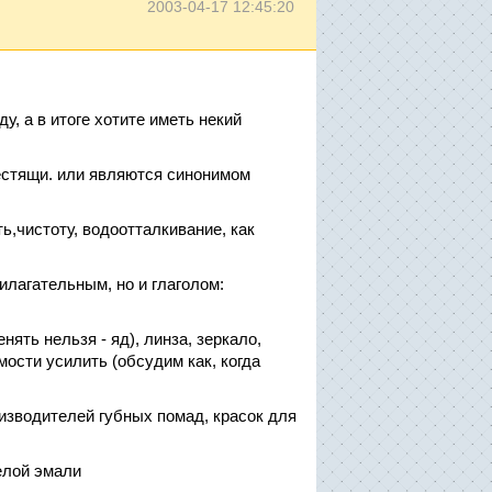
2003-04-17 12:45:20
у, а в итоге хотите иметь некий
естящи. или являются синонимом
,чистоту, водоотталкивание, как
лагательным, но и глаголом:
енять нельзя - яд), линза, зеркало,
имости усилить (обсудим как, когда
изводителей губных помад, красок для
елой эмали