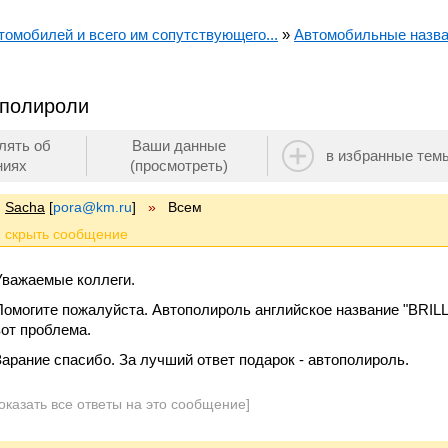
омобилей и всего им сопутствующего...
»
Автомобильные назв
ополироли
лять об
Ваши данные
в избранные тем
ниях
(просмотреть)
Sacha
[
pora@km.ru
]
»
Всем
Уважаемые коллеги.
Помогите пожалуйста. Автополироль английское название "BRILL
вот проблема.
Зарание спасибо. За лучший ответ подарок - автополироль.
оказать все ответы на это сообщение]