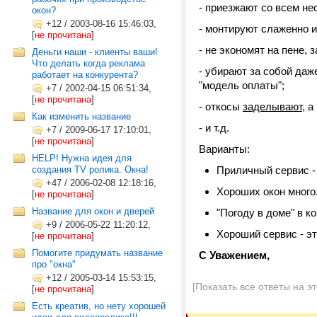
- приезжают со всем н
окон?
+12
/
2003-08-16 15:46:03,
- монтируют слаженно и
[
не прочитана
]
- не экономят на пене, 
Деньги наши - клиенты ваши!
Что делать когда реклама
- убирают за собой даж
работает на конкурента?
"модель оплаты";
+7
/
2002-04-15 06:51:34,
[
не прочитана
]
- откосы
заделывают
, 
Как изменить название
- и т.д.
+7
/
2009-06-17 17:10:01,
[
не прочитана
]
Варианты:
HELP! Нужна идея для
создания TV ролика. Окна!
Приличный сервис - 
+47
/
2006-02-08 12:18:16,
Хороших окон много.
[
не прочитана
]
Название для окон и дверей
"Погоду в доме" в 
+9
/
2006-05-22 11:20:12,
Хороший сервис - эт
[
не прочитана
]
Помогите придумать название
С Уважением,
про "окна"
+12
/
2005-03-14 15:53:15,
[Показать все ответы на э
[
не прочитана
]
Есть креатив, но нету хорошей