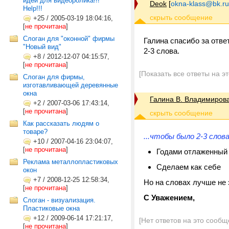
идеи для видеоролика!!!
Deok
[
okna-klass@bk.ru
Help!!!
+25
/
2005-03-19 18:04:16,
[
не прочитана
]
Слоган для "оконной" фирмы
Галина спасибо за ответ
"Новый вид"
2-3 слова.
+8
/
2012-12-07 04:15:57,
[
не прочитана
]
[Показать все ответы на э
Слоган для фирмы,
изготавливающей деревянные
окна
Галина В. Владимиров
+2
/
2007-03-06 17:43:14,
[
не прочитана
]
Как рассказать людям о
товаре?
...чтобы было 2-3 слова
+10
/
2007-04-16 23:04:07,
[
не прочитана
]
Годами отлаженный
Реклама металлопластиковых
Сделаем как себе
окон
+7
/
2008-12-25 12:58:34,
Но на словах лучше не э
[
не прочитана
]
С Уважением,
Слоган - визуализация.
Пластиковые окна
+12
/
2009-06-14 17:21:17,
[Нет ответов на это сообщ
[
не прочитана
]