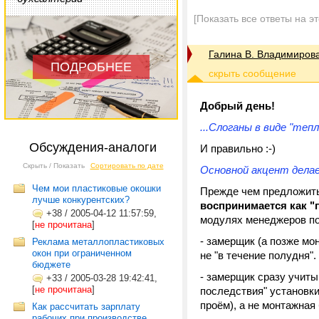
[Показать все ответы на э
Галина В. Владимиров
ПОДРОБНЕЕ
Добрый день!
...Слоганы в виде "те
Обсуждения-аналоги
И правильно :-)
Скрыть / Показать
Сортировать по дате
Основной акцент делае
Чем мои пластиковые окошки
Прежде чем предложить
лучше конкурентских?
воспринимается как 
+38
/
2005-04-12 11:57:59,
модулях менеджеров по 
[
не прочитана
]
- замерщик (а позже мо
Реклама металлопластиковых
окон при ограниченном
не "в течение полудня"
бюджете
- замерщик сразу учиты
+33
/
2005-03-28 19:42:41,
[
не прочитана
]
последствия" установк
проём), а не монтажная
Как рассчитать зарплату
рабочих при производстве