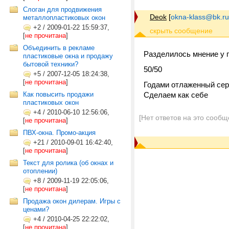
Слоган для продвижения
Deok
[
okna-klass@bk.ru
металлопластиковых окон
+2
/
2009-01-22 15:59:37,
[
не прочитана
]
Объединить в рекламе
Разделилось мнение у 
пластиковые окна и продажу
бытовой техники?
50/50
+5
/
2007-12-05 18:24:38,
[
не прочитана
]
Годами отлаженный се
Как повысить продажи
Сделаем как себе
пластиковых окон
+4
/
2010-06-10 12:56:06,
[Нет ответов на это сообщ
[
не прочитана
]
ПВХ-окна. Промо-акция
+21
/
2010-09-01 16:42:40,
[
не прочитана
]
Текст для ролика (об окнах и
отоплении)
+8
/
2009-11-19 22:05:06,
[
не прочитана
]
Продажа окон дилерам. Игры с
ценами?
+4
/
2010-04-25 22:22:02,
[
не прочитана
]