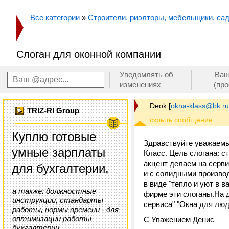
Все категории
»
Строители, риэлторы, мебельщики, сад
Слоган для оконной компании
Уведомлять об
Ваш
изменениях
(пр
Deok
[
okna-klass@bk.ru
TRIZ-RI Group
Куплю готовые
Здравствуйте уважаемы
умные зарплаты
Класс. Цель слогана: с
акцент делаем на серви
для бухгалтерии,
и с солидными производ
в виде "тепло и уют в 
а также: должностные
фирме эти слоганы.На д
инструкции, стандарты
сервиса" "Окна для люд
работы, нормы времени - для
оптимизации работы
С Уважением Денис
бухгалтерии