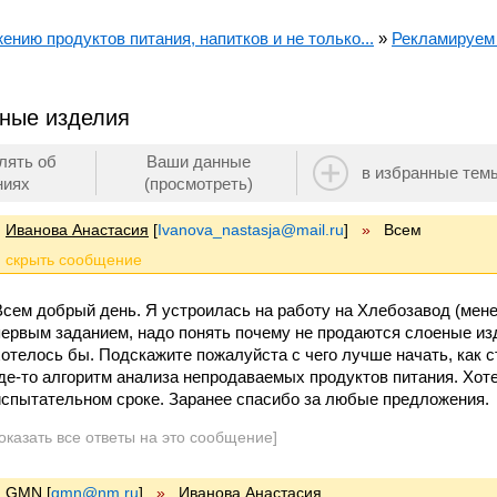
ению продуктов питания, напитков и не только...
»
Рекламируем 
ные изделия
лять об
Ваши данные
в избранные тем
ниях
(просмотреть)
Иванова Анастасия
[
Ivanova_nastasja@mail.ru
]
»
Всем
Всем добрый день. Я устроилась на работу на Хлебозавод (мен
первым заданием, надо понять почему не продаются слоеные изд
хотелось бы. Подскажите пожалуйста с чего лучше начать, как с
где-то алгоритм анализа непродаваемых продуктов питания. Хот
испытательном сроке. Заранее спасибо за любые предложения.
оказать все ответы на это сообщение]
GMN
[
gmn@nm.ru
]
»
Иванова Анастасия