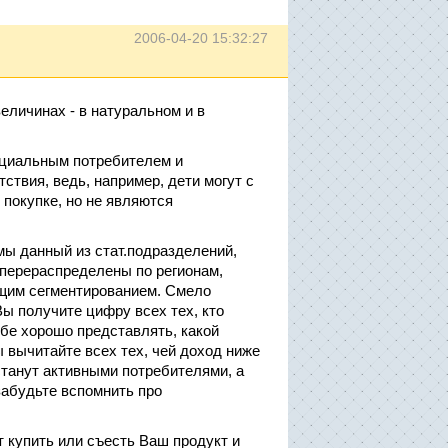
2006-04-20 15:32:27
еличинах - в натуральном и в
нциальным потребителем и
ствия, ведь, например, дети могут с
покупке, но не являются
мы данный из стат.подразделений,
 перераспределены по регионам,
бщим сегментированием. Смело
Вы получите цифру всех тех, кто
бе хорошо представлять, какой
 вычитайте всех тех, чей доход ниже
танут активными потребителями, а
забудьте вспомнить про
т купить или съесть Ваш продукт и