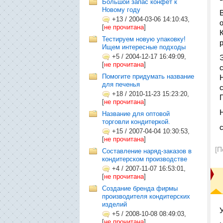
Большой запас конфет к
Новому году
+13
/
2004-03-06 14:10:43,
[
не прочитана
]
Тестируем новую упаковку!
Ищем интересные подходы
+5
/
2004-12-17 16:49:09,
[
не прочитана
]
Помогите придумать название
для печенья
+18
/
2010-11-23 15:23:20,
[
не прочитана
]
Название для оптовой
торговли кондитеркой.
+15
/
2007-04-04 10:30:53,
[
не прочитана
]
[П
Составление наряд-заказов в
кондитерском производстве
+4
/
2007-11-07 16:53:01,
[
не прочитана
]
Создание бренда фирмы
производителя кондитерских
изделий
+5
/
2008-10-08 08:49:03,
[
не прочитана
]