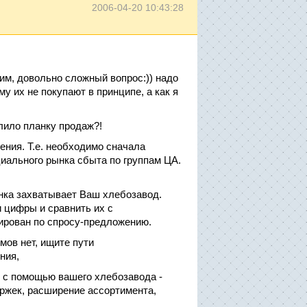
2006-04-20 10:43:28
им, довольно сложный вопрос:)) надо
у их не покупают в принципе, а как я
лило планку продаж?!
ения. Т.е. необходимо сначала
иального рынка сбыта по группам ЦА.
ынка захватывает Ваш хлебозавод.
и цифры и сравнить их с
ирован по спросу-предложению.
мов нет, ищите пути
ния,
е с помощью вашего хлебозавода -
ержек, расширение ассортимента,