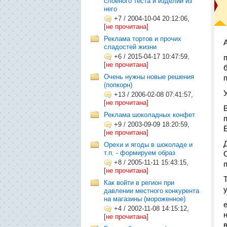
слоеного теста и изделий из
него
+7
/
2004-10-04 20:12:06,
[
не прочитана
]
Реклама тортов и прочих
сладостей жизни
+6
/
2015-04-17 10:47:59,
[
не прочитана
]
Очень нужны новые решения
(попкорн)
+13
/
2006-02-08 07:41:57,
[
не прочитана
]
Реклама шоколадных конфет
+9
/
2003-09-09 18:20:59,
[
не прочитана
]
Орехи и ягоды в шоколаде и
т.п. - формируем образ
+8
/
2005-11-11 15:43:15,
[
не прочитана
]
Как войти в регион при
давлении местного конкурента
на магазины (мороженное)
+4
/
2002-11-08 14:15:12,
[
не прочитана
]