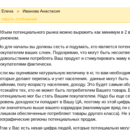
Елена
»
Иванова Анастасия
Объем потенциального рынка можно выражить как минимум в 2 в
денежном.
Но для началы вы должны сесть и подумать, кто является поте
покупателем ваших слоек. Подозреваю, что могут быть несоответ
удовольствием потреблять Ваш продукт и стимулировать маму к 
покупателями фактически.
если мы оцениваем натуральную величину в кг, то вам необходи
которые делают перепись и учет населения. данные могут быть
районам, полу-возрасту населения, доходу. Это будет самым о
отсекайте тех, кто не может быть потребителем Вашего товара. 
потенциально мог бы стать Вашим покупателем. Надо бы еще се
уровень доходности попадает в Вашу ЦА, поэтому из этой цифры
или значительно выше вашего корридора (малоимущие вряд ли с
слишком обеспеченные потребляют товары другого класса). Не 
географические регионы потенциальных продаж.
Итак у Вас есть некая цифра людей, которые потенциально могу