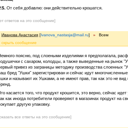
.S.
От себя добавлю: они действительно крошатся.
ет ответов на это сообщение]
Иванова Анастасия
[
Ivanova_nastasja@mail.ru
]
»
Всем
Немного поясню, под слоеными изделиями я предполагала, расфа
подушечки с сахаром, колодцы, а также выведенные на рынок "У
первый привез из заграницы методику производства слоенных "Уш
наш бред "Ушки" зарегистрирован и сейчас идут многочисленные
ушки и называют их Ушками, а не имеют прав, так как это не вид
бренд.
Что касается того, что продукт крошится, это верно, сейчас иде
так как иногда потребители проверяют в магазинах продукт на св
покупает другую упаковку.
оказать все ответы на это сообщение]