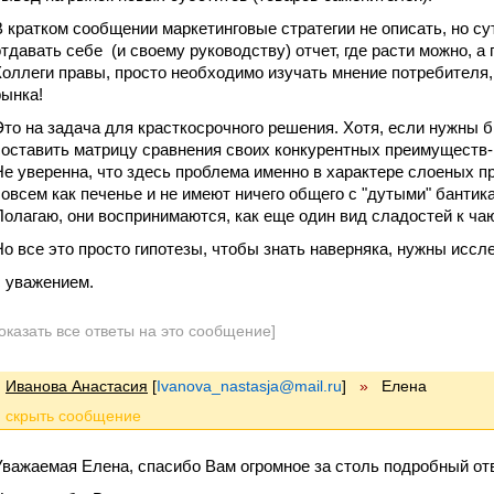
В кратком сообщении маркетинговые стратегии не описать, но су
отдавать себе (и своему руководству) отчет, где расти можно, а
Коллеги правы, просто необходимо изучать мнение потребителя
рынка!
Это на задача для красткосрочного решения. Хотя, если нужны 
составить матрицу сравнения своих конкурентных преимуществ-
Не уверенна, что здесь проблема именно в характере слоеных п
совсем как печенье и не имеют ничего общего с "дутыми" бантик
Полагаю, они воспринимаются, как еще один вид сладостей к ча
Но все это просто гипотезы, чтобы знать наверняка, нужны иссл
с уважением.
оказать все ответы на это сообщение]
Иванова Анастасия
[
Ivanova_nastasja@mail.ru
]
»
Елена
Уважаемая Елена, спасибо Вам огромное за столь подробный от