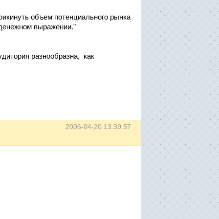
прикинуть объем потенциального рынка
 денежном выражении."
удитория разнообразна, как
2006-04-20 13:39:57