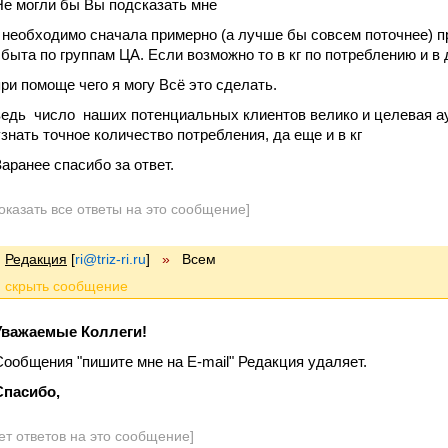
Не могли бы Вы подсказать мне
" необходимо сначала примерно (а лучше бы совсем поточнее) 
сбыта по группам ЦА. Если возможно то в кг по потреблению и в
при помоще чего я могу Всё это сделать.
ведь число наших потенциальных клиентов велико и целевая а
узнать точное количество потребления, да еще и в кг
Заранее спасибо за ответ.
оказать все ответы на это сообщение]
Редакция
[
ri@triz-ri.ru
]
»
Всем
Уважаемые Коллеги!
Сообщения "пишите мне на E-mail" Редакция удаляет.
Спасибо,
ет ответов на это сообщение]