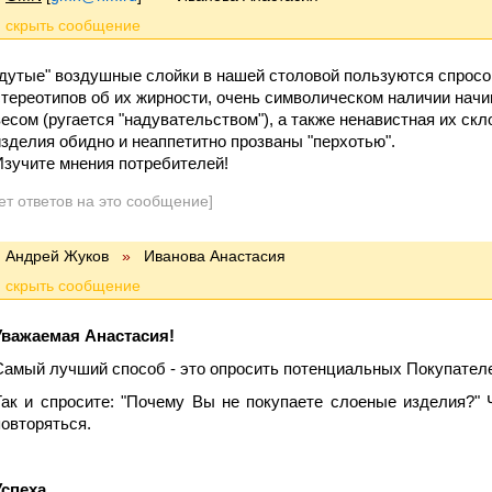
"дутые" воздушные слойки в нашей столовой пользуются спросо
стереотипов об их жирности, очень символическом наличии начи
весом (ругается "надувательством"), а также ненавистная их скл
изделия обидно и неаппетитно прозваны "перхотью".
Изучите мнения потребителей!
ет ответов на это сообщение]
Андрей Жуков
»
Иванова Анастасия
Уважаемая Анастасия!
Самый лучший способ - это опросить потенциальных Покупателе
Так и спросите: "Почему Вы не покупаете слоеные изделия?" 
повторяться.
Успеха,