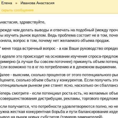
Елена
»
Иванова Анастасия
Анастасия, здравствуйте,
прежде чем делать выводы и отвечать на подобный (между проч
бы изучить рынок вцелом. Ведь проблема состоит не в том, почем
поняла, вопрос в том, почему нет желаемого объема продаж.
У меня тогда встречный вопрос - а как Ваше руководство опреде
В идеале это происходит на основании изучения спроса-предлож
примерно (а лучше бы совсем поточнее) прикинуть объем потенц
Если возможно то в кг по потреблению и в денежном выражении.
Далее - выясним, сколько процентов от этого потенциального р
Оцените, сколько объем сбыта у конкурентов. Если получить эт
потенциальным рынком уже станет ясно, насколько он сбалланс
Теперь смотрите - если потенциал роста есть, но желаемых объе
усовершенствования дистрибуции, рекламы, торгового предложе
если получается, что потребности удовлетворяются полно, но н
нужна жесткая конкурентная борьба и пути балансирования изд
вывод на рынок новых субститов (товаров-заменителей).