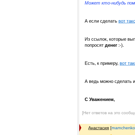
Может кто-нибудь помо
А если сделать
вот так
Из ссылок, которые вып
попросят
денег
:-).
Есть, к примеру,
вот та
А ведь можно сделать и
С Уважением,
[Нет ответов на это сообщ
Анастасия
[
mamchenko.