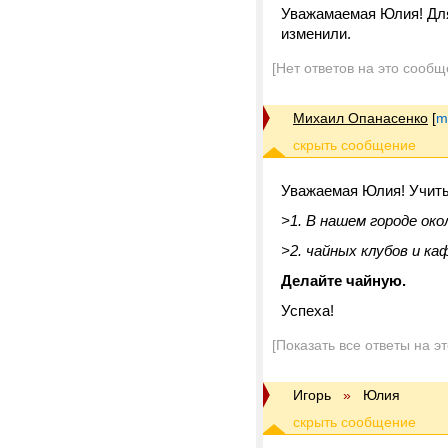
Уважамаемая Юлия! Для
изменили.
[Нет ответов на это сообщ
Михаил Опанасенко
[
m
Уважаемая Юлия! Учиты
>1. В нашем городе окол
>2. чайных клубов и ка
Делайте чайную.
Успеха!
[Показать все ответы на э
Игорь
»
Юлия