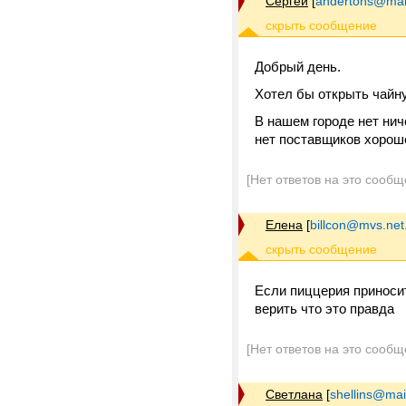
Сергей
[
andertons@mail
Добрый день.
Хотел бы открыть чайн
В нашем городе нет нич
нет поставщиков хороше
[Нет ответов на это сообщ
Елена
[
billcon@mvs.net
Если пиццерия приноси
верить что это правда
[Нет ответов на это сообщ
Светлана
[
shellins@mai