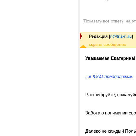
[Показать все ответы на э
Редакция
[
ri@triz-ri.ru
]
Уважаемая Екатерина!
...в ЮАО предположим.
Расшифруйте, пожалуй
Забота о понимании св
Далеко не каждый Польз