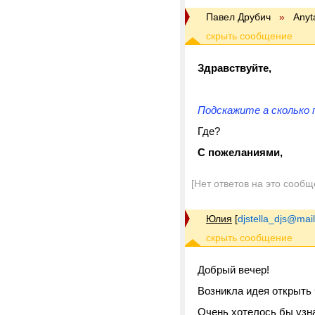
Павел Друбич
»
Anyt
Здравствуйте,
Подскажите а сколько 
Где?
С пожеланиями,
[Нет ответов на это сообщ
Юлия
[
djstella_djs@mail
Добрый вечер!
Возникла идея открыть 
Очень хотелось бы узна