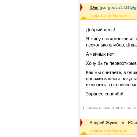
Юля
[
jsergeeva1331@g
Добрый день!
Я живу в подмосковье, 
несколько клубов, dj к
А чайных нет.
Хочу быть первооткрыв
Как Вы считаете, в бли
положительного результ
включить в основное ме
Заранее спасибо!
[Показать все ответы на э
Андрей Жуков
»
Юля