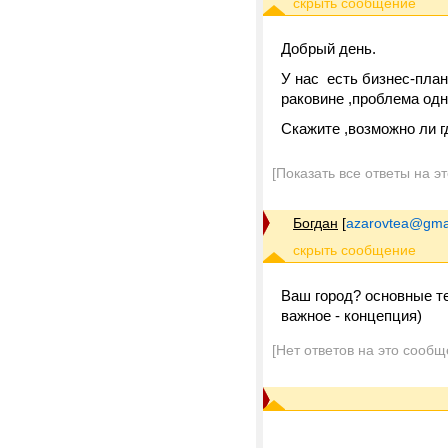
Добрый день.
У нас есть бизнес-план
раковине ,проблема одна
Скажите ,возможно ли г
[Показать все ответы на э
Богдан
[
azarovtea@gma
Ваш город? основные те
важное - концепция)
[Нет ответов на это сообщ