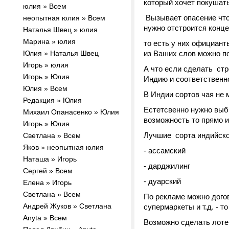
который хочет покушать
юлия » Всем
Вызывает опасение что 
неопытная юлия » Всем
нужно отстроится конце
Наталья Швец » юлия
Марина » юлия
то есть у них официанты
Юлия » Наталья Швец
из Ваших слов можно по
Игорь » юлия
А что если сделать ст
Игорь » Юлия
Индию и соответственно
Юлия » Всем
В Индии сортов чая не 
Редакция » Юлия
Естетсвенно нужно выбр
Михаил Опанасенко » Юлия
возможность то прямо 
Игорь » Юлия
Лучшие сорта индийског
Светлана » Всем
Яков » неопытная юлия
- ассамский
Наташа » Игорь
- дарджилинг
Сергей » Всем
- дуарский
Елена » Игорь
Светлана » Всем
По рекламе можно догов
Андрей Жуков » Светлана
супермаркеты и т.д. - т
Anyta » Всем
Возможно сделать лотере