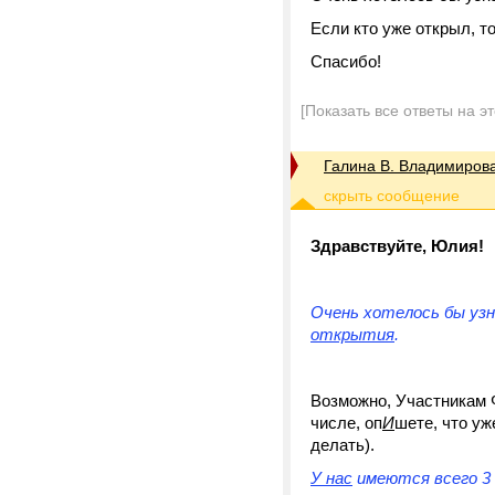
Если кто уже открыл, т
Спасибо!
[Показать все ответы на э
Галина В. Владимиров
Здравствуйте, Юлия!
Очень хотелось бы уз
открытия
.
Возможно, Участникам 
числе, оп
И
шете, что уж
делать).
У нас
имеются всего 3 