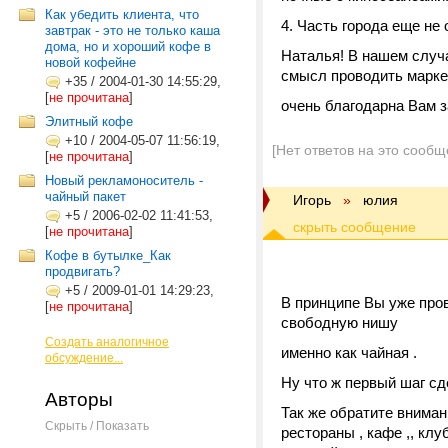
Как убедить клиента, что
4. Часть города еще не
завтрак - это не только каша
дома, но и хороший кофе в
Наталья! В нашем случа
новой кофейне
смысл проводить марке
+35
/
2004-01-30 14:55:29,
[
не прочитана
]
очень благодарна Вам з
Элитный кофе
+10
/
2004-05-07 11:56:19,
[Нет ответов на это сообщ
[
не прочитана
]
Новый рекламоноситель -
чайный пакет
Игорь
»
юлия
+5
/
2006-02-02 11:41:53,
[
не прочитана
]
Кофе в бутылке_Как
продвигать?
Здравств
+5
/
2009-01-01 14:29:23,
В принципе Вы уже пров
[
не прочитана
]
свободную нишу
Создать аналогичное
именно как чайная .
обсуждение...
Ну что ж первый шаг с
Авторы
Так же обратите вниман
Скрыть / Показать
рестораны , кафе ,, клу