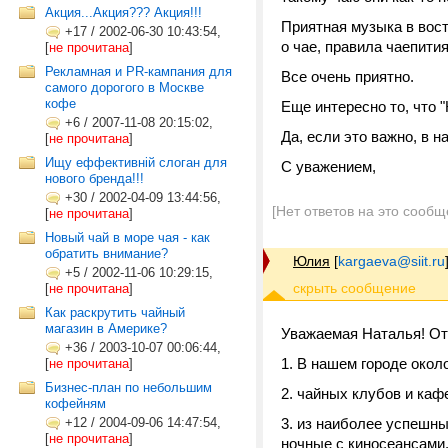
Акция...Акция??? Акция!!!
Приятная музыка в вост
+17
/
2002-06-30 10:43:54,
о чае, правила чаепити
[
не прочитана
]
Рекламная и PR-кампания для
Все очень приятно.
самого дорогого в Москве
кофе
Еще интересно то, что "
+6
/
2007-11-08 20:15:02,
Да, если это важно, в 
[
не прочитана
]
Ищу еффективній слоган для
С уважением,
нового бренда!!!
+30
/
2002-04-09 13:44:56,
[Нет ответов на это сообщ
[
не прочитана
]
Новый чай в море чая - как
обратить внимание?
Юлия
[
kargaeva@siit.ru
+5
/
2002-11-06 10:29:15,
[
не прочитана
]
Как раскрутить чайный
магазин в Америке?
Уважаемая Наталья! От
+36
/
2003-10-07 00:06:44,
1. В нашем городе около
[
не прочитана
]
Бизнес-план по небольшим
2. чайных клубов и кафе
кофейням
+12
/
2004-09-06 14:47:54,
3. из наиболее успешны
[
не прочитана
]
ночные с киносеансами