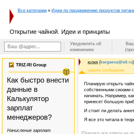
Все категории
»
Идеи по продвижению продуктов питания
Открытие чайной. Идеи и принципы
Уведомлять об
Ваш
изменениях
(пр
юлия
[
kargaeva@siit.ru
]
TRIZ-RI Group
Как быстро внести
Планирую открыть чайн
данные в
собственными сиоами с 
начинать. Например, ка
Калькулятор
принесет большую при
зарплат
И стоит ли делать анке
менеджеров?
Я все это читала в теор
Начисление зарплат
[Показать все ответы на э