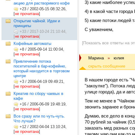
3) какие наиболее успе
акцию для растворимого кофе
+23
/
2002-05-15 08:32:26,
4) в какой части город
[
не прочитана
]
5) какие потоки людей 
Открытие чайной. Идеи и
принципы
С уважением,
+33
/
2017-10-24 21:10:44,
[
не прочитана
]
[Показать все ответы на э
Кофейные автоматы
+8
/
2005-09-14 11:00:04,
[
не прочитана
]
Марина
»
юлия
Привлечение потока
посетителей в бар-кофейню,
который находится в торговом
центре
В нашем городе есть "Ч
+3
/
2006-04-19 09:49:21,
"закоулке"). Потока лю
[
не прочитана
]
улице города), да и ав
Креатив по сбору чаевых в
кафе
Тем не менее в "Чайном
+16
/
2006-06-09 19:48:19,
звонить заранее и брон
[
не прочитана
]
Думаю, все дело в кон
Все сразу или по чуть-чуть.
Что лучше?
70 рублей за чайник (0,
+12
/
2002-04-04 13:10:24,
заказать мед разных со
[
не прочитана
]
такому чаю они как-то н