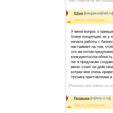
[Нет ответов на это сообщ
Юлия
[
kargaeva@siit.ru
У меня вопрос о принци
плане концепции, их у 
начала работы с бизнес
настаивает на том, что
это им потом предложит
конкурентоспособность 
ли: я предлагаю создава
меня: стоит ли действо
котрая мне очень нрави
техника пригтовления и 
[Показать все ответы на э
Редакция
[
ri@triz-ri.ru
]