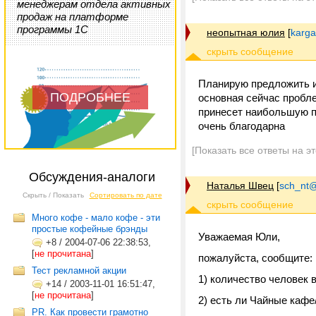
менеджерам отдела активных
продаж на платформе
программы 1С
неопытная юлия
[
karga
Планирую предложить ин
ПОДРОБНЕЕ
основная сейчас пробле
принесет наибольшую пр
очень благодарна
[Показать все ответы на э
Обсуждения-аналоги
Наталья Швец
[
sch_nt@t
Скрыть / Показать
Сортировать по дате
Много кофе - мало кофе - эти
простые кофейные брэнды
Уважаемая Юли,
+8
/
2004-07-06 22:38:53,
[
не прочитана
]
пожалуйста, сообщите:
Тест рекламной акции
1) количество человек 
+14
/
2003-11-01 16:51:47,
[
не прочитана
]
2) есть ли Чайные кафе
PR. Как провести грамотно