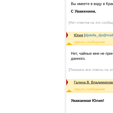
Вы имеете в виду в Кр
С Уважением,
[Нет ответов на это сообщ
Юлия
[
djstella_djs@mail
Нет, чайные мне не при
данного.
[Показать все ответы на э
Галина В. Владимиров
Уважаемая Юлия!