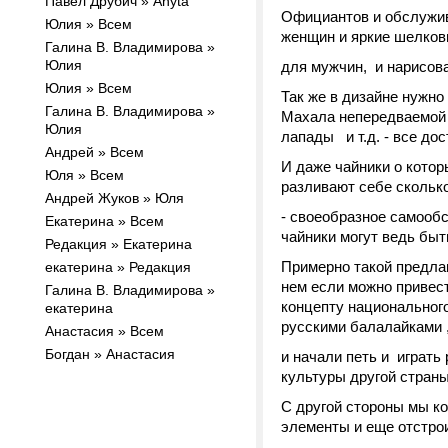
Павел Друбич » Anyta
Официантов и обслужив
Юлия » Всем
женщин и яркие шелко
Галина В. Владимирова »
Юлия
для мужчин, и нарисова
Юлия » Всем
Так же в дизайне нужно
Галина В. Владимирова »
Махала непередваемой 
Юлия
лапады и т.д. - все дос
Андрей » Всем
И даже чайники о котор
Юля » Всем
разливают себе сколько
Андрей Жуков » Юля
- своеобразное самообсл
Екатерина » Всем
чайники могут ведь бы
Редакция » Екатерина
Примерно такой предлаг
екатерина » Редакция
нем если можно привест
Галина В. Владимирова »
концепту национального
екатерина
русскими балалайками ,
Анастасия » Всем
Богдан » Анастасия
и начали петь и играть
культуры другой страны
С другой стороны мы ко
элементы и еще отстрои