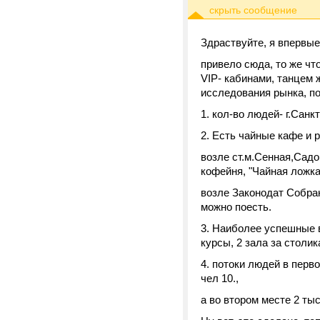
Здраствуйте, я впервы
привело сюда, то же чт
VIP- кабинами, танцем 
исследования рынка, п
1. кол-во людей- г.Санк
2. Есть чайные кафе и 
возле ст.м.Сенная,Садо
кофейня, "Чайная ложка
возле Законодат Собран
можно поесть.
3. Наиболее успешные в
курсы, 2 зала за столи
4. потоки людей в перво
чел 10.,
а во втором месте 2 ты