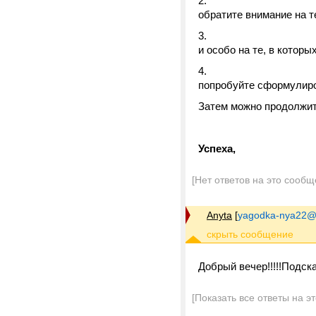
обратите внимание на т
и особо на те, в которы
попробуйте сформулиров
Затем можно продолжит
Успеха,
[Нет ответов на это сообщ
Anyta
[
yagodka-nya22@m
Добрый вечер!!!!!Подск
[Показать все ответы на э