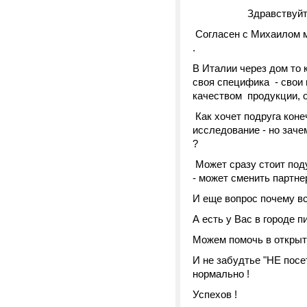
Здравствуйте 
Согласен с Михаилом мо
.
В Италии через дом то к
своя специфика - свои
качеством продукции, о
Как хочет подруга конеч
исследование - но заче
?
Может сразу стоит поду
- может сменить партне
И еще вопрос почему вс
А есть у Вас в городе п
Можем помочь в открыт
И не забудтье "НЕ посет
нормально !
Успехов !