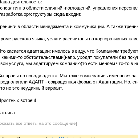
Наша деятельность:
консалтинг в области слияний -поглощений, управления персона
Разработка оргструктуры сюда входит.
тренинги в области менеджмента и коммуникаций. А также тренин
Кроме русского языка, услуги рассчитаны на корпоративных клие
Что касается адаптации: имелось в виду, что Компаниям требуют
с какими-то обстоятельствами(напр. уходят покупатели без поку
свои услуги, мы адаптируем компанию(то есть меняем что-то в н
Вы правы по поводу адепта. Мы тоже сомневались именно из-за
предполагали АДАПТ - сокращенная форма от Адаптации. Но, спа
что не это неудачный вариант.
Приятных встреч!
Татьяна
оказать все ответы на это сообщение]