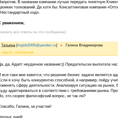
Напротив. В названии компании лучше передать понятную Кли
двояких толкований. Да хотя бы: Консалтинговая компания «Оп
«Нестандартный ход».
С уважением,
оказать все ответы на это сообщение]
Татьяна
[
myjob2005@yandex.ru
]
»
Галина Владимирова
Да, да, Адапт неудачное название:)) Предательски выползла час
И все-таки мне кажется, что решение бизнес задачи является а
Если я хочу быть конкурентно способной, я например, пойду учи
поменять сферу деятельности. Анализируя ситуацию на рынке, б
Буду адаптироваться в соответствии с требованиями рынка. Пр
Но, это скорее философский вопрос, не так ли?
Спасибо, Галина, за участие!
Теплых дней!