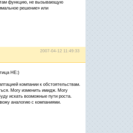
ентам функцию, не вызывающую
тимальное решение» или
2007-04-12 11:49:33
тица НЕ:)
даптацией компании к обстоятельствам.
ться. Могу изменить имидж. Могу
уду искать возможные пути роста.
овожу аналогию с компаниями.