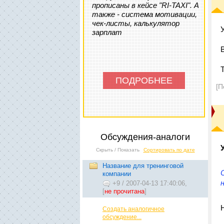
прописаны в кейсе "RI-TAXI". А
также - система мотивации,
чек-листы, калькулятор
зарплат
ПОДРОБНЕЕ
[П
Обсуждения-аналоги
Скрыть / Показать
Сортировать по дате
Название для тренинговой
компании
+9
/
2007-04-13 17:40:06,
[
не прочитана
]
Создать аналогичное
обсуждение...