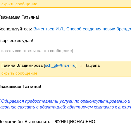
Уважаемая Татьяна!
Воспользуйтесь:
Викентьев И.Л., Способ создания новых бренд
Творческих удач!
оказать все ответы на это сообщение]
Галина Владимирова
[
sch_gl@triz-ri.ru
]
»
tatyana
Уважаемая Татьяна!
СОбираемся предоставлять услуги по оргконсультированию и
название связать с адаптацией: адаптируем компанию к вне
Не могли бы Вы пояснить – ФУНКЦИОНАЛЬНО: