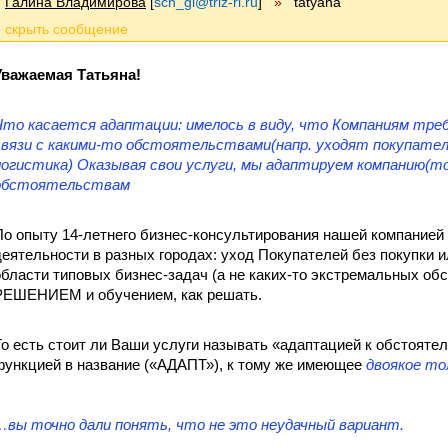
Галина Владимирова
[
sch_gl@triz-ri.ru
]
»
tatyana
Уважаемая Татьяна!
Что касается адаптации: имелось в виду, что Компаниям тре
связи с какими-то обстоятельствами(напр. уходят покупатели
логистика) Оказывая свои услуги, мы адаптируем компанию(то
обстоятельствам
По опыту 14-летнего бизнес-консультирования нашей компанией
деятельности в разных городах: уход Покупателей без покупки и
области типовых бизнес-задач (а не каких-то экстремальных об
РЕШЕНИЕМ и обучением, как решать.
То есть стоит ли Ваши услуги называть «адаптацией к обстояте
функцией в название («АДАПТ»), к тому же имеющее
двоякое то
…вы точно дали понять, что не это неудачный вариант.