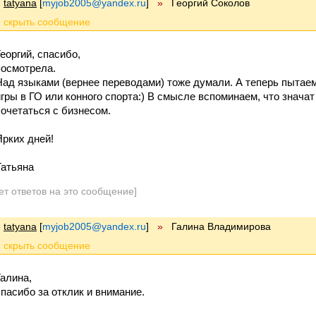
tatyana
[
myjob2005@yandex.ru
]
»
Георгий Соколов
Георгий, спасибо,
посмотрела.
Над языками (вернее переводами) тоже думали. А теперь пытаем
игры в ГО или конного спорта:) В смысле вспоминаем, что значат
сочетаться с бизнесом.
Ярких дней!
Татьяна
ет ответов на это сообщение]
tatyana
[
myjob2005@yandex.ru
]
»
Галина Владимирова
Галина,
спасибо за отклик и внимание.