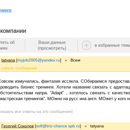
енинги
 компании
лять об
Ваши данные
в избранные тем
ниях
(просмотреть)
tatyana
[
myjob2005@yandex.ru
]
»
Всем
Совсем измучились, фантазия иссякла. СОбираемся предоставл
проводить бизнес тренинги. Хотели название связать с адапт
обстоятельствам напра. "Adapt" , хотелось связать с качест
"мастреская тренингов". МОжно на русс ина англ. МОжет у кого 
оказать все ответы на это сообщение]
Георгий Соколов
[
soft@triz-chance.spb.ru
]
»
tatyana