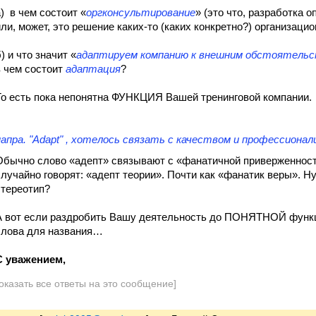
а) в чем состоит «
оргконсультирование
» (это что, разработка 
или, может, это решение каких-то (каких конкретно?) организаци
) и что значит «
адаптируем компанию к внешним обстоятель
в чем состоит
адаптация
?
То есть пока непонятна ФУНКЦИЯ Вашей тренинговой компании.
напра. "Adapt" , хотелось связать с качеством и профессионал
Обычно слово «адепт» связывают с «фанатичной приверженност
случайно говорят: «адепт теории». Почти как «фанатик веры». Н
стереотип?
А вот если раздробить Вашу деятельность до ПОНЯТНОЙ функц
слова для названия…
С уважением,
оказать все ответы на это сообщение]