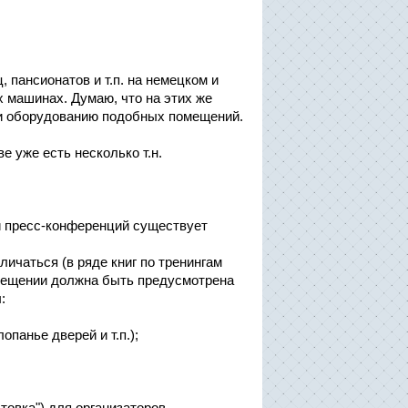
 пансионатов и т.п. на немецком и
х машинах. Думаю, что на этих же
 и оборудованию подобных помещений.
 уже есть несколько т.н.
и пресс-конференций существует
личаться (в ряде книг по тренингам
омещении должна быть предусмотрена
:
панье дверей и т.п.);
товка") для организаторов