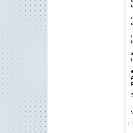
к
(
[Н