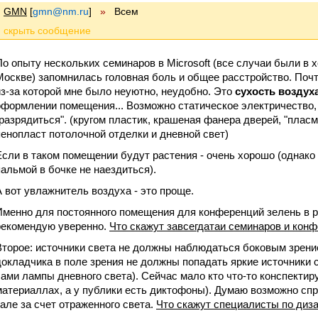
GMN
[
gmn@nm.ru
]
»
Всем
По опыту нескольких семинаров в Microsoft (все случаи были в 
Москве) запомнилась головная боль и общее расстройство. Почт
из-за которой мне было неуютно, неудобно. Это
сухость воздух
оформлении помещения... Возможно статическое электричество, 
"разрядиться". (кругом пластик, крашеная фанера дверей, "пласм
пенопласт потолочной отделки и дневной свет)
Если в таком помещении будут растения - очень хорошо (однако
пальмой в бочке не наездиться).
А вот увлажнитель воздуха - это проще.
Именно для постоянного помещения для конференций зелень в 
рекомендую уверенно.
Что скажут завсегдатаи семинаров и кон
Второе: источники света не должны наблюдаться боковым зрение
докладчика в поле зрения не должны попадать яркие источники 
сами лампы дневного света). Сейчас мало кто что-то конспектир
материаллах, а у публики есть диктофоны). Думаю возможно сп
зале за счет отраженного света.
Что скажут специалисты по диз