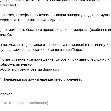
мероприятия;
г) Internet, телефон, звукоусиливающая аппаратура, доски, мул
серокс, источник питьевой воды и т.п.;
д) возможность быстрого проветривания помещения (особенно ве
зимой);
ж) возможность доставки из аэропорта (вокзалов) в гостиницу и
групп, а также организации питания в кафе/баре;
е) ответственный за помещение, который понимает специфику и 
доброжелательно
работать с тренинговыми фирмами.
3) Наверняка возможны ещё какие-то уточнения.
Успехов!
ет ответов на это сообщение]