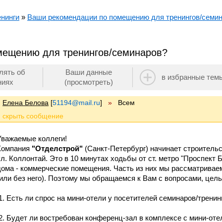
енинги
»
Ваши рекомендации по помещению для тренингов/семи
мещению для тренингов/семинаров?
лять об
Ваши данные
в избранные тем
ниях
(просмотреть)
Елена Белова
[
51194@mail.ru
]
»
Всем
Уважаемые коллеги!
Компания
"Отделстрой"
(Санкт-Петербург) начинает строитель
ул. Коллонтай. Это в 10 минутах ходьбы от ст. метро "Проспект
дома - коммерческие помещения. Часть из них мы рассматривае
(или без него). Поэтому мы обращаемся к Вам с вопросами, цель
1. Есть ли спрос на мини-отели у посетителей семинаров/тренин
2. Будет ли востребован конференц-зал в комплексе с мини-оте