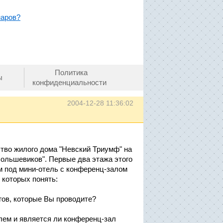
наров?
Политика
ы
конфиденциальности
2004-12-28 11:36:02
ство жилого дома "Невский Триумф" на
 Большевиков". Первые два этажа этого
м под мини-отель с конференц-залом
 которых понять:
гов, которые Вы проводите?
лем и является ли конференц-зал