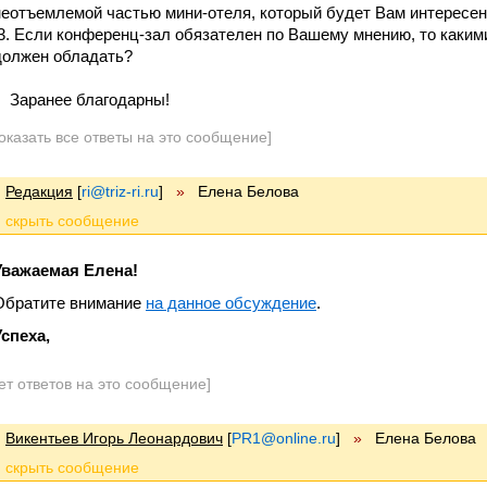
неотъемлемой частью мини-отеля, который будет Вам интересе
3. Если конференц-зал обязателен по Вашему мнению, то какими
должен обладать?
Заранее благодарны!
оказать все ответы на это сообщение]
Редакция
[
ri@triz-ri.ru
]
»
Елена Белова
Уважаемая Елена!
Обратите внимание
на данное обсуждение
.
Успеха,
ет ответов на это сообщение]
Викентьев Игорь Леонардович
[
PR1@online.ru
]
»
Елена Белова