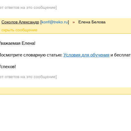
ет ответов на это сообщение]
Соколов Александр
[
konf@treko.ru
]
»
Елена Белова
Уважаемая Елена!
Посмотрите словарную статью:
Условия для обучения
и бесплат
Успехов!
ет ответов на это сообщение]