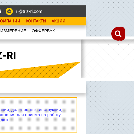
i
ri@triz-ri.com
КОМПАНИИ
КОНТАКТЫ
АКЦИИ
 ИЗМЕРЕНИЕ
OФФЕРБУК
-RI
вации, должностные инструкции,
ажнения для приема на работу,
одаж