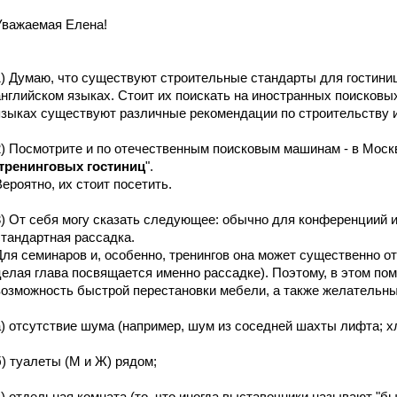
Уважаемая Елена!
1) Думаю, что существуют строительные стандарты для гостиниц,
английском языках. Стоит их поискать на иностранных поисковы
языках существуют различные рекомендации по строительству
2) Посмотрите и по отечественным поисковым машинам - в Москве
тренинговых гостиниц
".
Вероятно, их стоит посетить.
3) От себя могу сказать следующее: обычно для конференциий 
стандартная рассадка.
Для семинаров и, особенно, тренингов она может существенно от
целая глава посвящается именно рассадке). Поэтому, в этом п
возможность быстрой перестановки мебели, а также желательны
а) отсутствие шума (например, шум из соседней шахты лифта; хло
б) туалеты (М и Ж) рядом;
в) отдельная комната (то, что иногда выставочники называют "бы