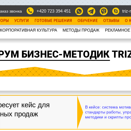
+420 723 394 451
triz-r
аказ звонка
ТОРЫ
УСЛУГИ
ГОТОВЫЕ РЕШЕНИЯ
ОБУЧЕНИЕ
ОТЗЫВЫ
О 
КОРПОРАТИВНАЯ КУЛЬТУРА
МЕТОДЫ ПРОДАЖ
РЕКЛАМНОЕ
РУМ БИЗНЕС-МЕТОДИК TRIZ
есует кейс для
В кейсе: система моти
стандарты работы, упр
вных продаж
методики и скрипты пр