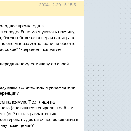
2004-12-29 15:15:51
холодное время года в
и определённо могу указать причину,
а
, бледно-бежевая и серая палитра в
но оно малозаметно, если не обо что
ассовое" "ковровое" покрытие,
 передвижному семинару со своей
разумных количествах и увлажнитель
ференций?
м напрямую. Т.е.: глядя на
света (светящиеся спирали, колбы и
ует (всё есть в раздаточных
роектировать достаточное освещение в
айну помещений?