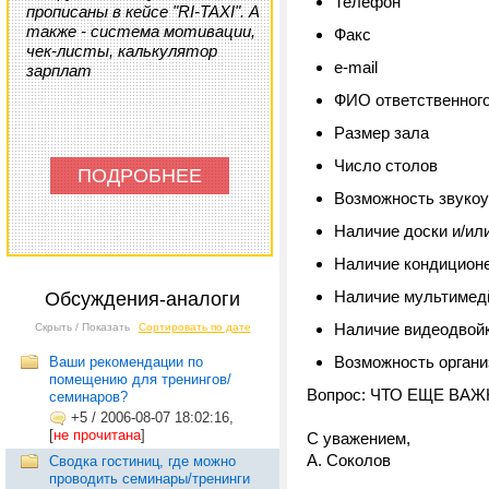
Телефон
прописаны в кейсе "RI-TAXI". А
также - система мотивации,
Факс
чек-листы, калькулятор
e-mail
зарплат
ФИО ответственног
Размер зала
Число столов
ПОДРОБНЕЕ
Возможность звуко
Наличие доски и/ил
Наличие кондицион
Наличие мультимедй
Обсуждения-аналоги
Наличие видеодвой
Скрыть / Показать
Сортировать по дате
Возможность органи
Ваши рекомендации по
помещению для тренингов/
Вопрос: ЧТО ЕЩЕ ВАЖНО
семинаров?
+5
/
2006-08-07 18:02:16,
[
не прочитана
]
С уважением,
А. Соколов
Сводка гостиниц, где можно
проводить семинары/тренинги