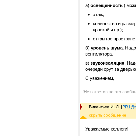
а)
освещенность
( мож
этаж;
количество и размер
краской и пр.);
открытое пространст
б)
уровень шума
. Над
вентилятора.
в)
звукоизоляция
. Над
очереди орут за дверью
С уважением,
[Нет ответов на это сообщ
Викентьев И. Л.
[
PR1@on
Уважаемые коллеги!