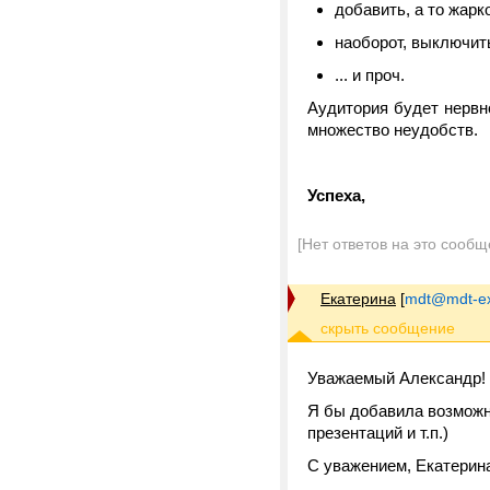
добавить, а то жарко
наоборот, выключить
... и проч.
Аудитория будет нервно
множество неудобств.
Успеха,
[Нет ответов на это сообщ
Екатерина
[
mdt@mdt-ex
Уважаемый Александр!
Я бы добавила возможн
презентаций и т.п.)
С уважением, Екатерин