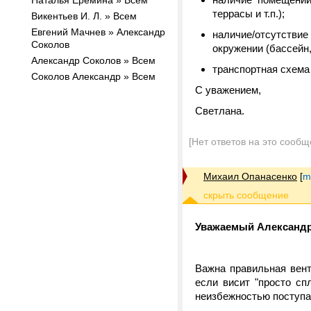
Наталья Еремина » Всем
террасы и т.п.);
Викентьев И. Л. » Всем
Евгений Мачнев » Александр
наличие/отсутствие 
Соколов
окружении (бассейн, 
Александр Соколов » Всем
транспортная схема
Соколов Александр » Всем
С уважением,
Светлана.
[Нет ответов на это сообщ
Михаил Опанасенко
[
m
Уважаемый Александр
Важна правильная вент
если висит "просто сп
неизбежностью поступа