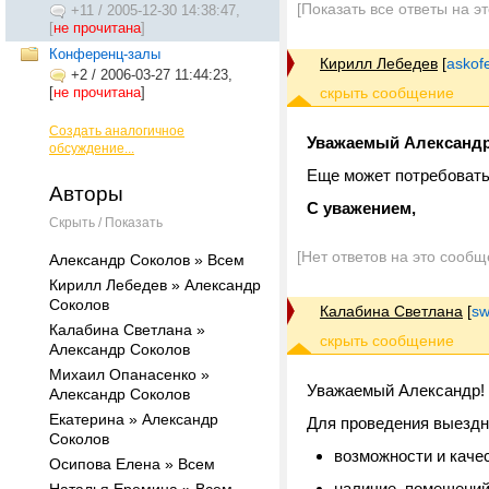
[Показать все ответы на э
+11
/
2005-12-30 14:38:47,
[
не прочитана
]
Конференц-залы
Кирилл Лебедев
[
askof
+2
/
2006-03-27 11:44:23,
[
не прочитана
]
Создать аналогичное
Уважаемый Александр
обсуждение...
Еще может потребоватьс
Авторы
С уважением,
Скрыть / Показать
[Нет ответов на это сообщ
Александр Соколов » Всем
Кирилл Лебедев » Александр
Соколов
Калабина Светлана
[
sw
Калабина Светлана »
Александр Соколов
Михаил Опанасенко »
Уважаемый Александр!
Александр Соколов
Екатерина » Александр
Для проведения выездн
Соколов
возможности и каче
Осипова Елена » Всем
наличие помещений,