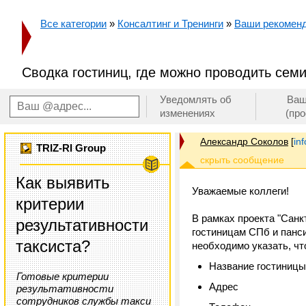
Все категории
»
Консалтинг и Тренинги
»
Ваши рекоменд
Сводка гостиниц, где можно проводить сем
Уведомлять об
Ваш
изменениях
(пр
Александр Соколов
[
in
TRIZ-RI Group
Как выявить
Уважаемые коллеги!
критерии
В рамках проекта "Санк
результативности
гостиницам СПб и панс
таксиста?
необходимо указать, ч
Название гостиницы
Готовые критерии
Адрес
результативности
сотрудников службы такси