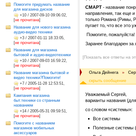
Помогите придумать название
СМАРТ
- название пон
для магазина дисков
направления, так еще и
+10
/
2007-09-10 09:06:02,
только Романа (Римы, Ри
[
не прочитана
]
пугает то, что все это у
Название для нового магазина
аудио-видео техники
Помогите, пожалуйста!
+3
/
2007-01-11 18:33:05,
[
не прочитана
]
Заранее благодарен за 
Название для магазина
бытовой и аудио-видеотехники
[Показать все ответы на э
+10
/
2007-09-03 16:59:22,
[
не прочитана
]
Ольга Дейнега
»
Сер
Название магазина бытовой и
видео техники?Помогите!
+7
/
2005-11-28 12:53:51,
[
не прочитана
]
Уважаемый Сергей,
Кампания магазина
варианты названия (дл
быт.техники со странным
названием
со словом «системы»:
+14
/
2005-05-31 09:59:51,
[
не прочитана
]
Все системы
Помогите с названием
Полезные системы (
магазинов мобильных
аксессуаров