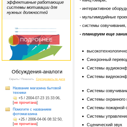
эффективные работающие
системы мотивации для
- интерактивное оборуд
нужных должностей
- мультимедийные проек
- системы озвучивания,
- планируем еще зан
ПОДРОБНЕЕ
высокотехнологично
Синхронный перев
Системы аудиоконф
Обсуждения-аналоги
Системы видеоконф
Скрыть / Показать
Сортировать по дате
Название магазина бытовой
Системы озвучиван
техники
+5
/
2004-07-23 15:33:06,
Системы охранного
[
не прочитана
]
Системы пожарной 
Помогите с названием
фотомагазина
Системы управлени
+25
/
2006-04-06 08:32:50,
[
не прочитана
]
Сценический звук