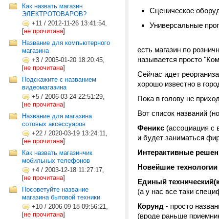
Как назвать магазин
Сценическое обору
ЭЛЕКТРОТОВАРОВ?
+11
/
2012-11-26 13:41:54,
Универсальные про
[
не прочитана
]
Название для компьютерного
есть магазин по рознич
магазина
называется просто "Ко
+3
/
2005-01-20 18:20:45,
[
не прочитана
]
Сейчас идет реорганиза
Подскажите с названием
хорошо известно в горо
видеомагазина
+5
/
2006-03-24 22:51:29,
Пока в голову не приход
[
не прочитана
]
Вот список названий (н
Название для магазина
сотовых аксессуаров
Феникс
(ассоциация с в
+22
/
2020-03-19 13:24:11,
и будет заниматься фир
[
не прочитана
]
Интерактивные решени
Как назвать магазинчик
мобильных телефонов
Новейшие технологии
+4
/
2003-12-18 11:27:17,
[
не прочитана
]
Единый технический(
Посоветуйте название
(а у нас все таки спец
магазина бытовой техники
Корунд
- просто назван
+10
/
2006-09-18 09:56:21,
[
не прочитана
]
(вроде раньше приемни