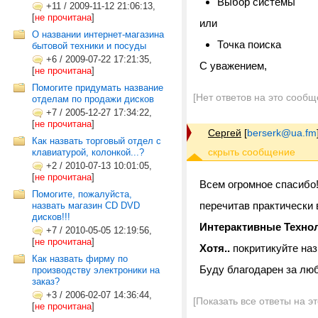
Выбор системы
+11
/
2009-11-12 21:06:13,
[
не прочитана
]
или
О названии интернет-магазина
Точка поиска
бытовой техники и посуды
+6
/
2009-07-22 17:21:35,
С уважением,
[
не прочитана
]
Помогите придумать название
[Нет ответов на это сообщ
отделам по продажи дисков
+7
/
2005-12-27 17:34:22,
[
не прочитана
]
Сергей
[
berserk@ua.fm
Как назвать торговый отдел с
клавиатурой, колонкой...?
+2
/
2010-07-13 10:01:05,
[
не прочитана
]
Всем огромное спасибо
Помогите, пожалуйста,
перечитав практически 
назвать магазин CD DVD
дисков!!!
Интерактивные Технол
+7
/
2010-05-05 12:19:56,
[
не прочитана
]
Хотя..
покритикуйте на
Как назвать фирму по
Буду благодарен за люб
производству электроники на
заказ?
+3
/
2006-02-07 14:36:44,
[Показать все ответы на э
[
не прочитана
]