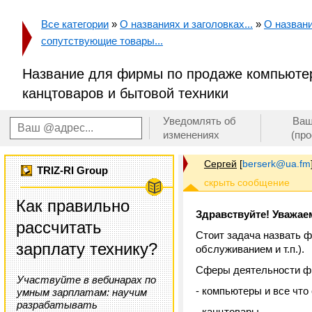
Все категории
»
О названиях и заголовках...
»
О названи
сопутствующие товары...
Название для фирмы по продаже компьютер
канцтоваров и бытовой техники
Уведомлять об
Ваш
изменениях
(пр
Сергей
[
berserk@ua.fm
TRIZ-RI Group
Как правильно
Здравствуйте! Уважае
рассчитать
Стоит задача назвать ф
зарплату технику?
обслуживанием и т.п.).
Сферы деятельности ф
Участвуйте в вебинарах по
- компьютеры и все что 
умным зарплатам: научим
разрабатывать
- канцтовары,