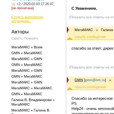
+2
/
2020-02-03 17:26:07,
[
не прочитана
]
С Уважением,
[Показать все ответы на э
Создать аналогичное
обсуждение...
МегаМАКС
»
Галина
Авторы
Скрыть / Показать
МегаМАКС » Всем
спасибо за ответ, дирек
GMN » МегаМАКС
МегаМАКС » GMN
GMN » МегаМАКС
[Показать все ответы на э
МегаМАКС » GMN
GMN » МегаМАКС
GMN
[
gmn@nm.ru
]
»
МегаМАКС » GMN
МегаМАКС » МегаМАКС
GMN » МегаМАКС
Спасибо за интересное
Галина В. Владимирова »
PS
МегаМАКС
Help24 - очень неплохо
МегаМАКС » Галина В.
исключительно из-за ан