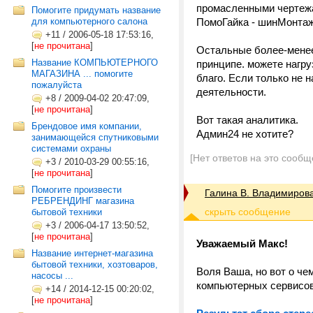
промасленными чертежа
Помогите придумать название
для компьютерного салона
ПомоГайка - шинМонтаж
+11
/
2006-05-18 17:53:16,
[
не прочитана
]
Остальные более-менее 
Название КОМПЬЮТЕРНОГО
принципе. можете нагр
МАГАЗИНА ... помогите
благо. Если только не 
пожалуйста
деятельности.
+8
/
2009-04-02 20:47:09,
[
не прочитана
]
Вот такая аналитика.
Брендовое имя компании,
Админ24 не хотите?
занимающейся спутниковыми
системами охраны
[Нет ответов на это сообщ
+3
/
2010-03-29 00:55:16,
[
не прочитана
]
Помогите произвести
Галина В. Владимиров
РЕБРЕНДИНГ магазина
бытовой техники
+3
/
2006-04-17 13:50:52,
[
не прочитана
]
Уважаемый Макс!
Название интернет-магазина
бытовой техники, хозтоваров,
Воля Ваша, но вот о ч
насосы ...
компьютерных сервисов
+14
/
2014-12-15 00:20:02,
[
не прочитана
]