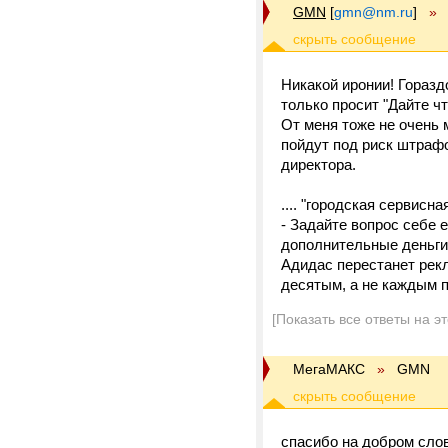
GMN
[
gmn@nm.ru
]
»
Никакой иронии! Горазд
только просит "Дайте чт
От меня тоже не очень 
пойдут под риск штрафо
директора.
.... "городская сервис
- Задайте вопрос себе е
дополнительные деньги
Адидас перестанет рекл
десятым, а не каждым 
[Показать все ответы на э
МегаМАКС
»
GMN
спасибо на добром слов