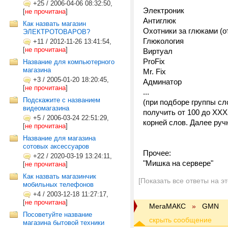
+25
/
2006-04-06 08:32:50,
Электроник
[
не прочитана
]
Антиглюк
Как назвать магазин
Охотники за глюками (о
ЭЛЕКТРОТОВАРОВ?
Глюкология
+11
/
2012-11-26 13:41:54,
[
не прочитана
]
Виртуал
ProFix
Название для компьютерного
магазина
Mr. Fix
+3
/
2005-01-20 18:20:45,
Админатор
[
не прочитана
]
...
Подскажите с названием
(при подборе группы сл
видеомагазина
получить от 100 до ХХХ
+5
/
2006-03-24 22:51:29,
корней слов. Далее руч
[
не прочитана
]
Название для магазина
сотовых аксессуаров
Прочее:
+22
/
2020-03-19 13:24:11,
"Мишка на сервере"
[
не прочитана
]
Как назвать магазинчик
[Показать все ответы на э
мобильных телефонов
+4
/
2003-12-18 11:27:17,
[
не прочитана
]
МегаМАКС
»
GMN
Посоветуйте название
магазина бытовой техники