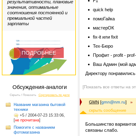
F1
результативности, плановые
значения, оптимальные
quick help
соотношения постоянной и
премиальной частей
помоГайка
зарплаты
мастерОК
fix-it или fixit
Тех-Бюро
ПОДРОБНЕЕ
Профит - profit - prof-
Ваш Админ (мой ад
Директору понравились 
Обсуждения-аналоги
[Показать все ответы на э
Скрыть / Показать
Сортировать по дате
GMN
[
gmn@nm.ru
]
»
Название магазина бытовой
техники
+5
/
2004-07-23 15:33:06,
[
не прочитана
]
Большинство вариантов
Помогите с названием
связаны слабо.
фотомагазина