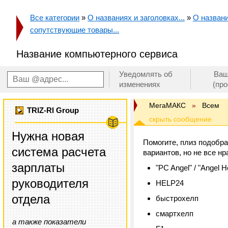
Все категории
»
О названиях и заголовках...
»
О названи
сопутствующие товары...
Название компьютерного сервиса
Уведомлять об
Ваш
изменениях
(пр
МегаМАКС
»
Всем
TRIZ-RI Group
Нужна новая
Помогите, плиз подобра
система расчета
вариантов, но не все нр
зарплаты
"PC Angel" / "Angel H
руководителя
HELP24
отдела
быстрохелп
смартхелп
а также показатели