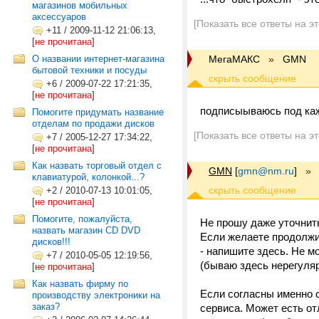
магазинов мобильных
аксессуаров
[Показать все ответы на э
+11
/
2009-11-12 21:06:13,
[
не прочитана
]
О названии интернет-магазина
МегаМАКС
»
GMN
бытовой техники и посуды
+6
/
2009-07-22 17:21:35,
[
не прочитана
]
подписыываюсь под каж
Помогите придумать название
отделам по продажи дисков
[Показать все ответы на э
+7
/
2005-12-27 17:34:22,
[
не прочитана
]
Как назвать торговый отдел с
GMN
[
gmn@nm.ru
]
»
клавиатурой, колонкой...?
+2
/
2010-07-13 10:01:05,
[
не прочитана
]
Помогите, пожалуйста,
Не прошу даже уточнит
назвать магазин CD DVD
Если желаете продолжит
дисков!!!
- напишите здесь. Не м
+7
/
2010-05-05 12:19:56,
(бываю здесь нерегуляр
[
не прочитана
]
Как назвать фирму по
Если согласны именно 
производству электроники на
заказ?
сервиса. Может есть о