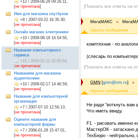
+12
/
2009-06-29 09:26:11,
[Показать все ответы на э
[
не прочитана
]
Имя для магазина ноутбуков
+8
/
2007-03-22 16:35:30,
МегаМАКС
»
МегаМ
[
не прочитана
]
Онлайн магазин электроники
+10
/
2009-08-18 16:54:55,
[
не прочитана
]
комптехник - по аналоги
Название компьютерного
сервиса
(слесарь по компьютера
+15
/
2010-02-11 15:06:54,
[
не прочитана
]
[Показать все ответы на э
Названием для магазина
аудиотехники
GMN
[
gmn@nm.ru
]
»
+10
/
2008-02-17 14:46:59,
[
не прочитана
]
Название для компьютерной
организации
Не ради "воткнуть вам ш
+7
/
2007-07-10 12:56:13,
Что иметь ввиду.
[
не прочитана
]
Оцените название для
F1 - рисовать именно к
компьютерной фирмы
МастерОК - затаскано 
+7
/
2006-01-28 15:47:01,
[
не прочитана
]
ТехБюро - нейтрально, 