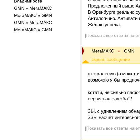
Владимирова
Предложенный выше Адм
GMN » МегаМАКС
В Оренбурге реально с
МегаМАКС » GMN
Антилогично. Антипатич
GMN » МегаМАКС
Желаю успеха.
МегаМАКС » GMN
[Показать все ответы на э
МегаМАКС
»
GMN
к сожалению (а может и 
возможно я-бы предпоче
кстати, не сильно пафо
сервисная служба"?
ЗЫ. с удивлением обнар
ЗЗЫ насчет интересного
[Показать все ответы на э