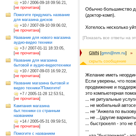
+10
/
2006-09-18 09:56:21,
[
не прочитана
]
Обычно большинство де
Помогите придумать название
(доктор-комп).
для магазина дисков
+10
/
2007-09-10 09:06:02,
Хотелось несколько уйти
[
не прочитана
]
Название для нового магазина
[Показать все ответы на э
аудио-видео техники
+3
/
2007-01-11 18:33:05,
GMN
[
gmn@nm.ru
]
»
[
не прочитана
]
Название для магазина
бытовой и аудио-видеотехники
+10
/
2007-09-03 16:59:22,
Желание иметь неордин
[
не прочитана
]
Если уверены, что позж
Название магазина бытовой и
продвижение и поддержа
видео техники?Помогите!
это компьютерная помощь
+7
/
2005-11-28 12:53:51,
[
не прочитана
]
... не ритуальные услуг
... не мобильный автосе
Кампания магазина
быт.техники со странным
... не "Анжела по вызову
названием
... не ...(другие вариант
+14
/
2005-05-31 09:59:51,
... быстрохелп - это не
[
не прочитана
]
...
Помогите с названием
...что "быстрохелп" - э