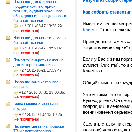
Результат сбора стер
Название для фирмы по
продаже компьютерной
техники, аудиовизуального
Как собрать стереоти
оборудования, канцтоваров и
бытовой техники
Имеет смысл посмотрет
+4
/
2011-03-17 13:38:29,
Клиенты"
(по ссылке на
[
не прочитана
]
Название для магазина мелко-
Приведенные там мысли,
бытовой техники
"строительное сырьё" 
+3
/
2011-08-17 14:59:02,
[
не прочитана
]
Если у Вас с этим поря
Помогите выбрать название
для интернет-магазина
думают Клиенты), то и 
+2
/
2011-10-21 17:39:47,
Клиентов.
[
не прочитана
]
Название компьютерного
Общий смысл - не "мудр
сервиса
+12
/
2016-07-31 19:00:36,
Учтем также, что в пер
[
не прочитана
]
Руководитель. Он смотр
Ваше мнение о названии
подрядчик "вменяемый",
студии
возникновения серьезно
+2
/
2018-03-02 13:19:26,
[
не прочитана
]
Сделать ставку на сте
Название магазина продажа
нюансах) человека, ко
ТВ и электротоваров