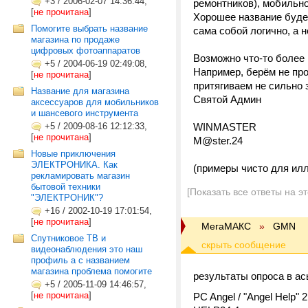
+3
/
2006-02-07 14:36:44,
ремонтников), мобильнос
[
не прочитана
]
Хорошее название буде
Помогите выбрать название
сама собой логично, а н
магазина по продаже
цифровых фотоаппаратов
Возможно что-то более 
+5
/
2004-06-19 02:49:08,
Например, берём не про
[
не прочитана
]
притягиваем не сильно 
Название для магазина
Святой Админ
аксессуаров для мобильников
и шансевого инструмента
+5
/
2009-08-16 12:12:33,
WINMASTER
[
не прочитана
]
M@ster.24
Новые приключения
ЭЛЕКТРОНИКА. Как
(примеры чисто для илл
рекламировать магазин
бытовой техники
[Показать все ответы на э
"ЭЛЕКТРОНИК"?
+16
/
2002-10-19 17:01:54,
[
не прочитана
]
МегаМАКС
»
GMN
Спутниковое ТВ и
видеонаблюдения это наш
профиль а с названием
магазина проблема помогите
результаты опроса в ас
+5
/
2005-11-09 14:46:57,
[
не прочитана
]
PC Angel / "Angel Help" 2