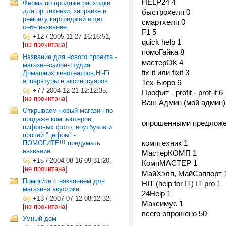
HELP24 4
Фирма по продаже расходки
для оргтехники, заправке и
быстрохелп 0
ремонту картриджей ищет
смартхелп 0
себе название
F1 5
+12
/
2005-11-27 16:16:51,
quick help 1
[
не прочитана
]
помоГайка 8
Название для нового проекта -
мастерОК 4
магазин-салон-студия
fix-it или fixit 3
Домашних кинотеатров,Hi-Fi
аппаратуры и акссессуаров
Тех-Бюро 6
+7
/
2004-12-21 12:12:35,
Профит - profit - prof-it 6
[
не прочитана
]
Ваш Админ (мой админ)
Открываем новый магазин по
продаже компьютеров,
опрошенными предложе
цифровых фото, ноутбуков и
прочей "цифры" -
комптехник 1
ПОМОГИТЕ!!! придумать
название
МастерКОМП 1
+15
/
2004-08-16 09:31:20,
КомпМАСТЕР 1
[
не прочитана
]
МайХэлп, МайСаппорт 
Помогите с названием для
HIT (help for IT) IT-pro 1
магазина акустики
24Help 1
+13
/
2007-07-12 08:12:32,
Максимус 1
[
не прочитана
]
всего опрошено 50
Умный дом