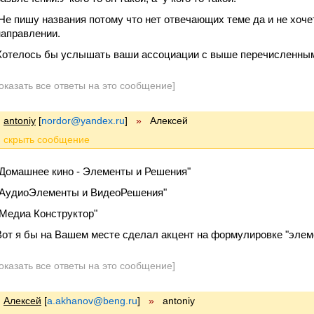
Не пишу названия потому что нет отвечающих теме да и не хоче
направлении.
Хотелось бы услышать ваши ассоциации с выше перечисленны
оказать все ответы на это сообщение]
antoniy
[
nordor@yandex.ru
]
»
Алексей
"Домашнее кино - Элементы и Решения"
"АудиоЭлементы и ВидеоРешения"
"Медиа Конструктор"
Вот я бы на Вашем месте сделал акцент на формулировке "элем
оказать все ответы на это сообщение]
Алексей
[
a.akhanov@beng.ru
]
»
antoniy