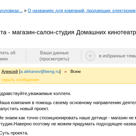
головках...
»
О названиях для компаний, продающих электроник
та - магазин-салон-студия Домашних кинотеатр
лять об
Ваши данные
в избранные тем
ниях
(просмотреть)
Алексей
[
a.akhanov@beng.ru
]
»
Всем
Здравствуйте,уважаемые коллеги.
Наша компания в помощь своему основному направлению деяте
запустить новый проект.
Не знаем как точно спозиционировать наше детище - магазин не м
студия.Наверно поэтому не можем придумать подходящее назва
Суть проекта.