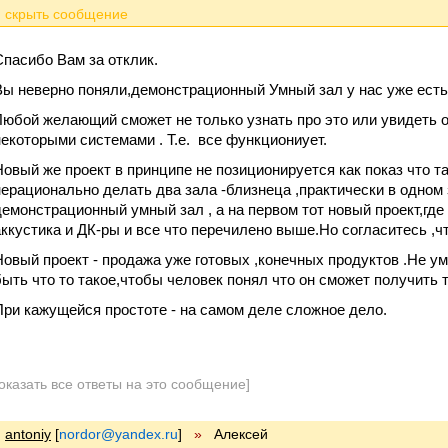
Спасибо Вам за отклик.
Вы неверно поняли,демонстрационный Умный зал у нас уже есть.
Любой желающий сможет не только узнать про это или увидеть 
некоторыми системами . Т.е. все функциониует.
Новый же проект в принципе не позиционируется как показ что 
нерационально делать два зала -близнеца ,практически в одном
демонстрационный умный зал , а на первом тот новый проект,где
аккустика и ДК-ры и все что перечилено выше.Но согласитесь ,ч
Новый проект - продажа уже готовых ,конечных продуктов .Не у
быть что то такое,чтобы человек понял что он сможет получить 
При кажущейся простоте - на самом деле сложное дело.
оказать все ответы на это сообщение]
antoniy
[
nordor@yandex.ru
]
»
Алексей