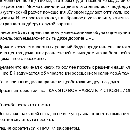
Помещение порядка 50 м2,в котором будет несколько моделей Д
это работает .Можно сравнить ,оценить ,а специалисты подбер
аккустический расчет помещения .Словом сделают оптимальное 
дизайну. И не просто продадут выбранное,а установят у клиента 
устраивает подберут другой вариант.
Здесь же будут представлены универсальные обучающие пульт
кабель,разъемы,может быть даже дорогие DVD.
Причем кроме стандартных решений будут представлены некотор
типа центра домашних развлечений, с выводом игр на большой 
,домашнее стереокино .
Думаем что начиная с каких то боллее простых решений наши к
у нас ДК задумается об управлении освещением например.А там
Т.е. в принципе два направления ,работающие друг на друга.
Проект интересный ,но... КАК ЭТО ВСЕ НАЗВАТЬ И СПОЗИЦИО
Спасибо всем кто ответит.
Несколько названий есть ,но не все устраивают всех в компании 
соответсвуют сути проекта.
Решил обратиться к ПРОФИ за советом.