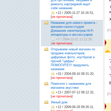
для оргтехники, заправке и
ремонту картриджей ищет
себе название
+12
/
2005-11-27 16:16:51,
[
не прочитана
]
Название для нового проекта -
магазин-салон-студия
[П
Домашних кинотеатров,Hi-Fi
аппаратуры и акссессуаров
+7
/
2004-12-21 12:12:35,
[
не прочитана
]
Открываем новый магазин по
продаже компьютеров,
цифровых фото, ноутбуков и
прочей "цифры" -
ПОМОГИТЕ!!! придумать
название
+15
/
2004-08-16 09:31:20,
[
не прочитана
]
Помогите с названием для
магазина акустики
+13
/
2007-07-12 08:12:32,
[П
[
не прочитана
]
Умный дом
+12
/
2009-06-29 09:26:11,
[
не прочитана
]