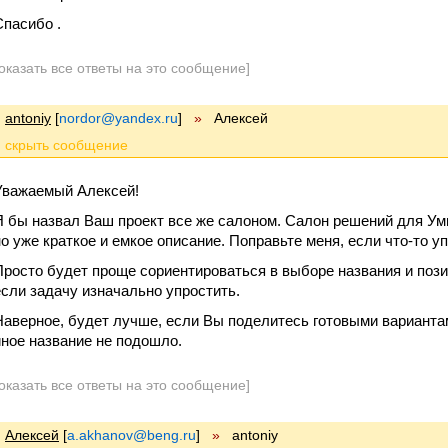
Спасибо .
оказать все ответы на это сообщение]
antoniy
[
nordor@yandex.ru
]
»
Алексей
Уважаемый Алексей!
Я бы назвал Ваш проект все же салоном. Салон решений для Умно
но уже краткое и емкое описание. Поправьте меня, если что-то у
Просто будет проще сориентироваться в выборе названия и поз
если задачу изначально упростить.
Наверное, будет лучше, если Вы поделитесь готовыми вариантам
иное название не подошло.
оказать все ответы на это сообщение]
Алексей
[
a.akhanov@beng.ru
]
»
antoniy