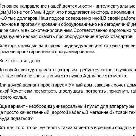
Основное направление нашей деятельности - интеллектуальные
дом ).Но не тот Умный дом ,что предлагают некоторые компании 
5-10 тыс долларов.Наш подход совершенно иной.В своей работе
сложное в программировании оборудование,но на сегоднячний де
мире самым высокотехнологичным.Соответственно дорогое,но п
задачу,чего нельзя сказать про оборудование других стадартов.
Во-вторых каждый наш проект индивидуален ,нет готовых решен
времени проектирование и программирование.
Все это стоит денег.
Но порой приходят клиенты ,которым требуется какое-то узкона
нет, где найти не знают ,но им это нужно.А для нас это мелко.
Или другой вариант проектируем Умный дом ,заказчик хочет дома
какой.Хочет сам посмотреть ,послушать ,потрогать ,прикинуть г
своего жилья.
Еще вариант - необходим универсальный пульт для аппаратуры 
да просто качественный ,дорогой кабель.В магазине бытовой тех
.Куда податься?
Вот для того чтобы не терять таких клиентов и решили создать н