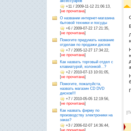
аксессуаров
+11
/
2009-11-12 21:06:13,
[
не прочитана
]
О названии интернет-магазина
бытовой техники и посуды
+6
/
2009-07-22 17:21:35,
[
не прочитана
]
Помогите придумать название
отделам по продажи дисков
+7
/
2005-12-27 17:34:22,
[
не прочитана
]
Как назвать торговый отдел с
клавиатурой, колонкой...?
+2
/
2010-07-13 10:01:05,
[
не прочитана
]
Помогите, пожалуйста,
назвать магазин CD DVD
дисков!!!
+7
/
2010-05-05 12:19:56,
[
не прочитана
]
Как назвать фирму по
[П
производству электроники на
заказ?
+3
/
2006-02-07 14:36:44,
[
не прочитана
]