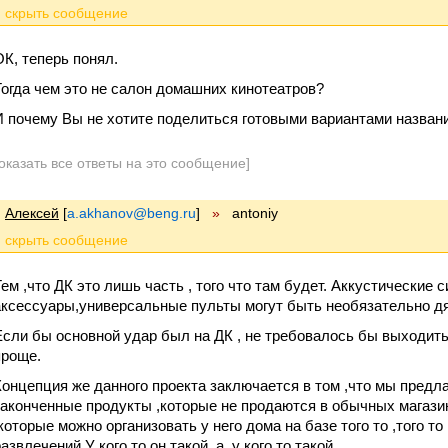
ОК, теперь понял.
Тогда чем это не салон домашних кинотеатров?
И почему Вы не хотите поделиться готовыми вариантами назван
оказать все ответы на это сообщение]
Алексей
[
a.akhanov@beng.ru
]
»
antoniy
Тем ,что ДК это лишь часть , того что там будет. Аккустические 
аксессуары,универсальные пульты могут быть необязательно дя
Если бы основной удар был на ДК , не требовалось бы выходит
проще.
Концепция же данного проекта заключается в том ,что мы предл
законченные продукты ,которые не продаются в обычных магази
,которые можно организовать у него дома на базе того то ,того т
азвлечений.У кого то он такой, а у кого то такой.