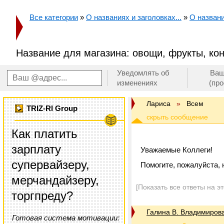
Все категории
»
О названиях и заголовках...
»
О названи
Название для магазина: овощи, фрукты, ко
Уведомлять об
Ваш
изменениях
(пр
Лариса
»
Всем
TRIZ-RI Group
Как платить
зарплату
Уважаемые Коллеги!
супервайзеру,
Помогите, пожалуйста, 
мерчандайзеру,
[Показать все ответы на э
торгпреду?
Галина В. Владимиров
Готовая система мотивации: