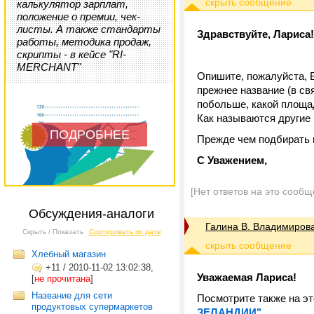
калькулятор зарплат,
положение о премии, чек-
листы. А также стандарты
Здравствуйте, Лариса!
работы, методика продаж,
скрипты - в кейсе "RI-
MERCHANT"
Опишите, пожалуйста, 
прежнее название (в св
побольше, какой площад
Как называются другие 
ПОДРОБНЕЕ
Прежде чем подбирать н
С Уважением,
[Нет ответов на это сообщ
Обсуждения-аналоги
Галина В. Владимиров
Скрыть / Показать
Сортировать по дате
Хлебный магазин
+11
/
2010-11-02 13:02:38,
Уважаемая Лариса!
[
не прочитана
]
Название для сети
Посмотрите также на э
продуктовых супермаркетов
ЗЕЛАНДИИ"
.