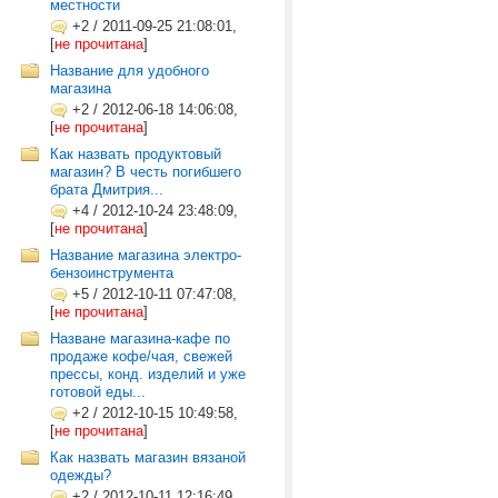
местности
+2
/
2011-09-25 21:08:01,
[
не прочитана
]
Название для удобного
магазина
+2
/
2012-06-18 14:06:08,
[
не прочитана
]
Как назвать продуктовый
магазин? В честь погибшего
брата Дмитрия...
+4
/
2012-10-24 23:48:09,
[
не прочитана
]
Название магазина электро-
бензоинструмента
+5
/
2012-10-11 07:47:08,
[
не прочитана
]
Назване магазина-кафе по
продаже кофе/чая, свежей
прессы, конд. изделий и уже
готовой еды...
+2
/
2012-10-15 10:49:58,
[
не прочитана
]
Как назвать магазин вязаной
одежды?
+2
/
2012-10-11 12:16:49,