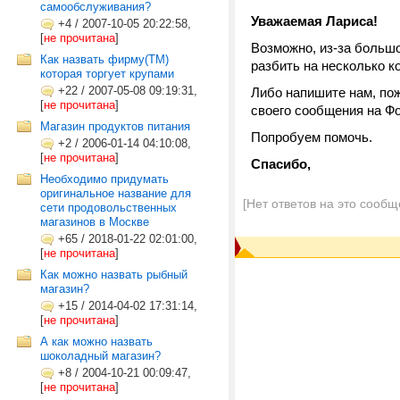
самообслуживания?
Уважаемая Лариса!
+4
/
2007-10-05 20:22:58,
[
не прочитана
]
Возможно, из-за больш
Как назвать фирму(ТМ)
разбить на несколько к
которая торгует крупами
+22
/
2007-05-08 09:19:31,
Либо напишите нам, пож
[
не прочитана
]
своего сообщения на Ф
Магазин продуктов питания
Попробуем помочь.
+2
/
2006-01-14 04:10:08,
[
не прочитана
]
Спасибо,
Необходимо придумать
оригинальное название для
[Нет ответов на это сообщ
сети продовольственных
магазинов в Москве
+65
/
2018-01-22 02:01:00,
[
не прочитана
]
Как можно назвать рыбный
магазин?
+15
/
2014-04-02 17:31:14,
[
не прочитана
]
А как можно назвать
шоколадный магазин?
+8
/
2004-10-21 00:09:47,
[
не прочитана
]