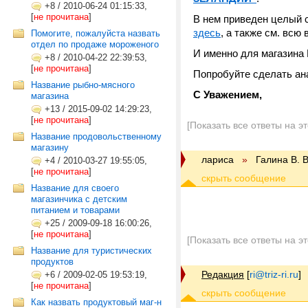
+8
/
2010-06-24 01:15:33,
[
не прочитана
]
В нем приведен целый 
здесь
, а также см. всю 
Помогите, пожалуйста назвать
отдел по продаже мороженого
И именно для магазина
+8
/
2010-04-22 22:39:53,
[
не прочитана
]
Попробуйте сделать ан
Название рыбно-мясного
С Уважением,
магазина
+13
/
2015-09-02 14:29:23,
[
не прочитана
]
[Показать все ответы на э
Название продовольственному
магазину
лариса
»
Галина В. 
+4
/
2010-03-27 19:55:05,
[
не прочитана
]
Название для своего
магазинчика с детским
питанием и товарами
+25
/
2009-09-18 16:00:26,
[
не прочитана
]
[Показать все ответы на э
Название для туристических
продуктов
Редакция
[
ri@triz-ri.ru
]
+6
/
2009-02-05 19:53:19,
[
не прочитана
]
Как назвать продуктовый маг-н