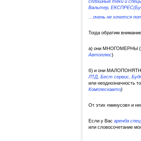
сплошные техи и спецы
Вальтер, ЕКСПРЕС(Буд
…очень не хочется пот
Тогда обратим внимание
а) они МНОГОМЕРНЫ (т.
Автоплюс
)
б) и они МАЛОПОНЯТНЫ 
ЛТД, Бест сервис, Буд
или неоднозначность т
Комплескавто
)
От этих «минусов» и н
Если у Вас
аренда спе
или словосочетание мо