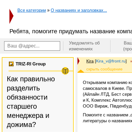
Все категории
»
О названиях и заголовках...
Ребята, помогите придумать название комп
Уведомлять об
Ваш
изменениях
(пр
Kira
[
Kira_v@front.ru
]
TRIZ-RI Group
Как правильно
Открываем компанию кот
разделить
самосвалов в Киеве. Пр
(Айлайн ЛТД, Бест сер
обязанности
и К, Комплекс Автоплю
старшего
ООО Вираж, Південбудм
менеджера и
Помогите с названием ,
литературы о названиях,
дожима?