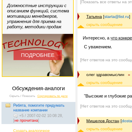
[Показать все ответы на э
Должностные инструкции с
описанием функций, система
мотивации менеджеров,
Татьяна
[
starta@list.ru
]
упражнения для приема на
работу, методики продаж
Интересно, а
что конкр
С уважением.
ПОДРОБНЕЕ
[Нет ответов на это сообщ
олег здравомыслин
»
Обсуждения-аналоги
"Высокие и глубокие ра
Скрыть / Показать
Сортировать по дате
Ребята, помогите придумать
[Нет ответов на это сообщ
название компании
+5
/
2007-02-02 10:08:28,
[
не прочитана
]
Мишелов Достан
[
dost
Создать аналогичное