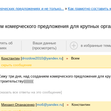
ерческих предложениях и не только...
»
Как грамотно составить
ем комерческого предложения для крупных орга
лять об
Ваши данные
в избранные тем
ниях
(просмотреть)
Константин
[
drozdow2010@yandex.ru
]
»
Всем
Сижу три дня, над созданием комерческого предложения для кру
троительству((((((((
оказать все ответы на это сообщение]
Михаил Опанасенко
[
mo6@yandex.ru
]
»
Константин