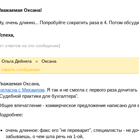
Уважаемая Оксана!
Ну, очень длинно... Попробуйте сократить раза в 4. Потом обсуд
Успеха,
ет ответов на это сообщение]
Ольга Дейнега
»
Оксана
Уважаемая Оксана,
согласна с Михаилом
. Я так и не смогла с первого раза дочитат
"Судебной практики для бухгалтера".
Общее впечатление - коммерческое предложение написано для в
Подробнее:
очень длинное: факс его "не переварит", специалисты - не до
забываешь, о чем шла речь на 1-ой,