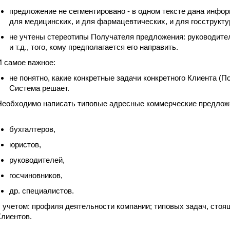
предложение не сегментировано - в одном тексте дана инфор
для медицинских, и для фармацевтических, и для госструкту
не учтены стереотипы Получателя предложения: руководител
и т.д., того, кому предполагается его направить.
И самое важное:
не понятно, какие конкретные задачи конкретного Клиента (
Система решает.
Необходимо написать типовые адресные коммерческие предлож
бухгалтеров,
юристов,
руководителей,
госчиновников,
др. специалистов.
с учетом: профиля деятельности компании; типовых задач, стоя
Клиентов.