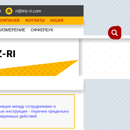
i
ri@triz-ri.com
КОМПАНИИ
КОНТАКТЫ
АКЦИИ
 ИЗМЕРЕНИЕ
OФФЕРБУК
-RI
нкции между сотрудниками и
ые инструкции - перечни предельно
оверяемых действий