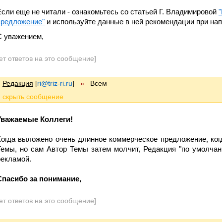
Если еще не читали - ознакомьтесь со статьей Г. Владимировой
предложение"
и используйте данные в ней рекомендации при нап
С уважением,
ет ответов на это сообщение]
Редакция
[
ri@triz-ri.ru
]
»
Всем
Уважаемые Коллеги!
Когда выложено очень длинное коммерческое предложение, ког
Темы, но сам Автор Темы затем молчит, Редакция "по умолчан
рекламой.
Спасибо за понимание,
ет ответов на это сообщение]