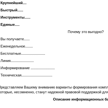
- Крупнейший....
-
Быстрый......
 Инструменты......
-
Единые.....
Почему это выгодно?
 Вы получаете......
 Еженедельное........
 Бесплатные.........................
 Линия........................
 Информирование .........................
 Техническая................................
Представляем Вашему вниманию варианты формирования компл
которые, несомненно, станут надежной правовой поддержкой дл
Описание информационных ба