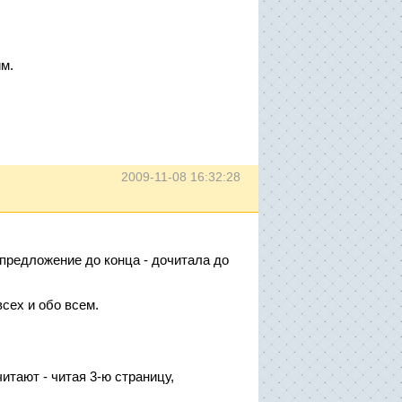
им.
2009-11-08 16:32:28
ь предложение до конца - дочитала до
сех и обо всем.
читают - читая 3-ю страницу,