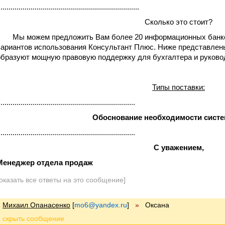
......................................................................
Сколько это стоит?
Мы можем предложить Вам более 20 информационных банков
вариантов использования Консультант Плюс. Ниже представлены
образуют мощную правовую поддержку для бухгалтера и руково
Типы поставки:
....................................................................
Обоснование необходимости систем
....................................................................
С уважением,
Менеджер отдела продаж
оказать все ответы на это сообщение]
Михаил Опанасенко
[
mo6@yandex.ru
]
»
Оксана