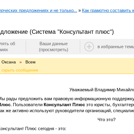
ерческих предложениях и не только...
»
Как грамотно составить
дложение (Система "Консультант плюс")
лять об
Ваши данные
в избранные тем
ниях
(просмотреть)
Оксана
»
Всем
Уважаемый Владимир Михайло
Мы рады предложить вам правовую информационную поддержку
Плюс
. Пользователи
Консультант Плюс
это юристы, бухгалте
так же активно используют руководители организаций, специали
Что это?
Консультант Плюс сегодня - это: