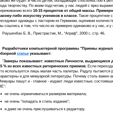
таково же будет и число детей, обладающих способностью к ре
рода творчеству. По моим подсчетам, у нас людей с ярко выраж
переживанию всего
10-15 процентов от общей массы. Примерн
какому-либо искусству учеников в классе.
Такое процентное с
беседовал однажды с пастором из Германии, оценивая количеств
мы сошлись в том, что число их примерно одинаково и у нас, и у
Раушенбах Б. В., Пристрастие, М., “Аграф”, 2000 г., стр. 46.
Разработчики компьютерной программы "Приемы журналисти
обзорной
статье
указывают:
"
Замеры показывают: известные Личности, выдающиеся д
15 % из всех известных риторических приемов.
Если переходи
что используется лишь малая часть палитры. Радугу пытаются 
характерны и для мемуарной литературы. Почему столь важен а
Мемуары пишут и - главное - издают люди известные, состоявши
НЕ":
не очень ограничиваться размером материала;
не очень "попадать в стиль издания";
и даже не очень прислушиваться к редактору.