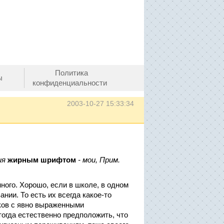
Политика
ы
конфиденциальности
2003-10-27 15:33:34
ия
жирным шрифтом
- мои, Прим.
много. Хорошо, если в школе, в одном
нии. То есть их всегда какое-то
иков с явно выраженными
огда естественно предположить, что