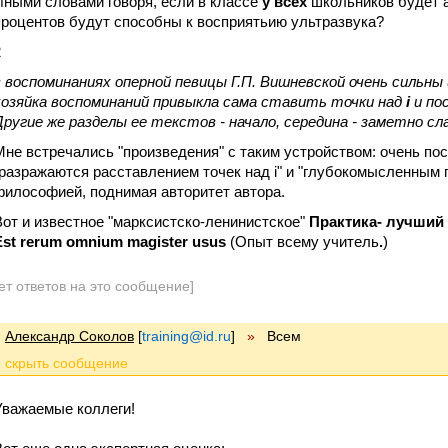
Иными словами говоря, если в классе
у всех
школьников будет 
процентов будут способны к восприятьию ультразвука?
2
в воспоминаниях оперной певицы Г.П. Вишневской очень сильны 
хозяйка воспоминаний привыкла сама ставить точки над
i
и по
Другие же разделы ее текстов - начало, середина - заметно сл
Мне встречались "произведения" с таким устройством: очень п
"разражаются расставлением точек над i" и "глубокомысленным 
философией, поднимая авторитет автора.
Вот и известное "марксистско-ленинистское"
Практика- лучший
Est rerum omnium magister usus
(Опыт всему учитель
.
)
ет ответов на это сообщение]
Александр Соколов
[
training@id.ru
]
»
Всем
Уважаемые коллеги!