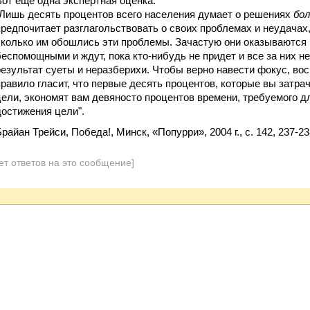
Вот еще одна экспертная оценка:
"Лишь десять процентов всего населения думает о решениях
бо
предпочитает разглагольствовать о своих проблемах и неудачах, о
сколько им обошлись эти проблемы. Зачастую они оказываются
беспомощными и ждут, пока кто-нибудь не придет и все за них н
результат суеты и неразберихи. Чтобы верно навести фокус, во
правило гласит, что первые десять процентов, которые вы затр
цели, экономят вам девяносто процентов времени, требуемого д
достижения цели".
райан Трейси, Победа!, Минск, «Попурри», 2004 г., с. 142, 237-23
ет ответов на это сообщение]