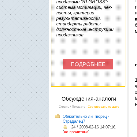
продажами "RI-GROSS":
система мотивации, чек-
листы, критерии
результативности,
стандарты работы,
должностные инструкции
продажников
ПОДРОБНЕЕ
Обсуждения-аналоги
Скрыть / Показать
Сортировать по дате
Обязательно ли Творец -
Страдалец?
+24
/
2008-02-16 14:07:16,
[
не прочитана
]