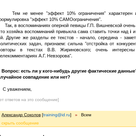
Тем не менее "эффект 10% ограничения" характерен и 
формулировка "эффект 10% САМОограничения".
Так, в воспоминаниях оперной певицы Г.П. Вишневской очень 
что хозяйка воспоминаний привыкла сама ставить точки над
i
и
ей. Другие же разделы ее текстов - начало, середина - зам
политических задач, признаем: сильна "отстройка от конкуре
повторы в текстах В.В. Жириновского; очень интересн
телекомментариях А.Г. Невзорова".
Вопрос: есть ли у кого-нибудь другие фактические данные?
случайное совпадение или нет?
С уважением,
ет ответов на это сообщение]
Александр Соколов
[
training@id.ru
]
»
Всем