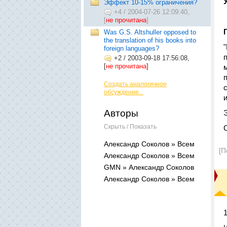
Эффект 10-15% ограничения?
+4
/
2004-07-26 12:09:40,
[
не прочитана
]
Was G.S. Altshuller opposed to
the translation of his books into
foreign languages?
+2
/
2003-09-18 17:56:08,
[
не прочитана
]
Создать аналогичное
обсуждение...
Авторы
Скрыть / Показать
Александр Соколов » Всем
[П
Александр Соколов » Всем
GMN » Александр Соколов
Александр Соколов » Всем