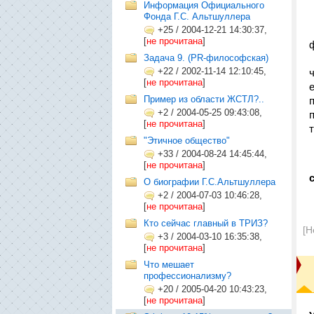
Информация Официального
Фонда Г.С. Альтшуллера
+25
/
2004-12-21 14:30:37,
[
не прочитана
]
Задача 9. (PR-философская)
+22
/
2002-11-14 12:10:45,
[
не прочитана
]
Пример из области ЖСТЛ?..
+2
/
2004-05-25 09:43:08,
[
не прочитана
]
"Этичное общество"
+33
/
2004-08-24 14:45:44,
[
не прочитана
]
О биографии Г.С.Альтшуллера
+2
/
2004-07-03 10:46:28,
[
не прочитана
]
Кто сейчас главный в ТРИЗ?
[Н
+3
/
2004-03-10 16:35:38,
[
не прочитана
]
Что мешает
профессионализму?
+20
/
2005-04-20 10:43:23,
[
не прочитана
]