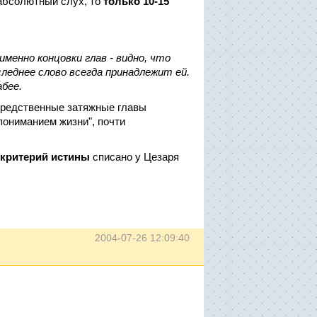
абсолютный слух, то
только 10-15
именно концовки глав - видно, что
следнее слово всегда принадлежит ей.
абее.
осредственные затяжные главы
пониманием жизни", почти
 критерий истины
списано у Цезаря
2004-07-26 12:09:40