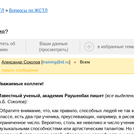
ТЛ
»
Вопросы по ЖСТЛ
ия?
лять об
Ваши данные
в избранные тем
ниях
(просмотреть)
Александр Соколов
[
training@id.ru
]
»
Всем
Уважаемые коллеги!
Известный ученый, академик Раушенбах пишет
(все выделен
А.Б. Соколов):
“Обратите внимание, что, как правило, способных людей не так 
классе, есть два-три ученика, преуспевающих, например, в рисова
ограниченное число. Вероятно, столь же невелико и число учен
музыкальными способностями или артистическим талантом. Но т