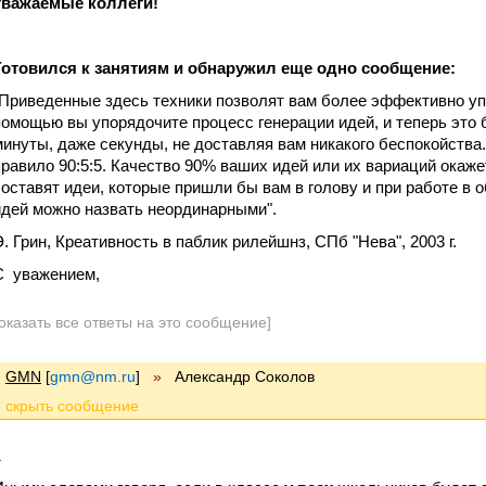
Уважаемые коллеги!
Готовился к занятиям и обнаружил еще одно сообщение:
"Приведенные здесь техники позволят вам более эффективно уп
помощью вы упорядочите процесс генерации идей, и теперь это 
минуты, даже секунды, не доставляя вам никакого беспокойства
правило 90:5:5. Качество 90% ваших идей или их вариаций окаж
составят идеи, которые пришли бы вам в голову и при работе в
идей можно назвать неординарными".
Э. Грин, Креативность в паблик рилейшнз, СПб "Нева", 2003 г.
С уважением,
оказать все ответы на это сообщение]
GMN
[
gmn@nm.ru
]
»
Александр Соколов
1