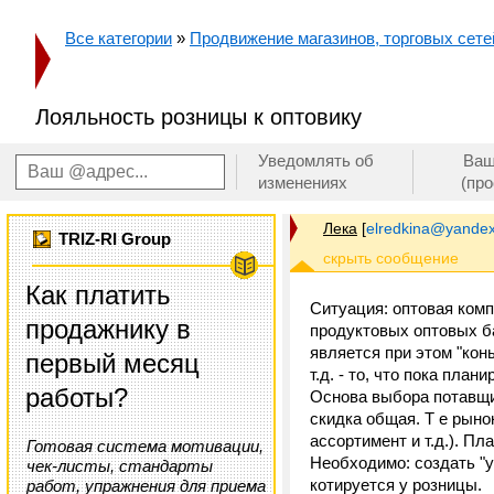
Все категории
»
Продвижение магазинов, торговых сетей
Лояльность розницы к оптовику
Уведомлять об
Ваш
изменениях
(пр
Лека
[
elredkina@yandex
TRIZ-RI Group
Как платить
Ситуация: оптовая комп
продажнику в
продуктовых оптовых баз
является при этом "кон
первый месяц
т.д. - то, что пока пла
работы?
Основа выбора потавщи
скидка общая. Т е рыно
ассортимент и т.д.). Пл
Готовая система мотивации,
Необходимо: создать "у
чек-листы, стандарты
котируется у розницы.
работ, упражнения для приема