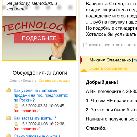
на работу, методики и
Варианты: Схема, состо
скрипты
скидки, акции (цена нед
подведение итогов про
..... руб на покупку на
Но подобные стандартн
Хотелось бы услышать 
ПОДРОБНЕЕ
[Показать все ответы на э
Михаил Опанасенко
[
m
Обсуждения-аналоги
Скрыть / Показать
Сортировать по дате
Добрый день!
Как увеличить оптовые
А Вы поговорите с 20-
продажи на гос. предприятих
по России?
1.
Что им НЕ нравится 
+6
/
2002-03-31 10:06:45,
2.
За что они были бы о
[
не прочитана
]
Как заставить взять...*
Напишите полученные о
+5
/
2002-01-08 16:22:38,
Спасибо,
[
не прочитана
]
Стимулирование сбыта в