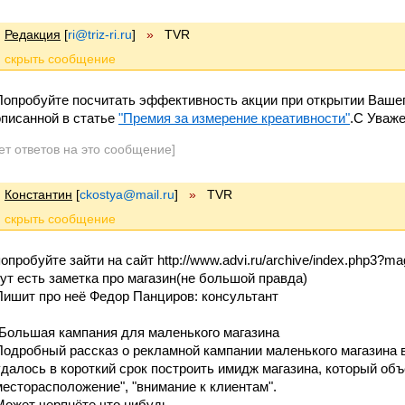
Редакция
[
ri@triz-ri.ru
]
»
TVR
Попробуйте посчитать эффективность акции при открытии Ваше
описанной в статье
"Премия за измерение креативности"
.С Уваж
ет ответов на это сообщение]
Константин
[
ckostya@mail.ru
]
»
TVR
попробуйте зайти на сайт http://www.advi.ru/archive/index.php3?
тут есть заметка про магазин(не большой правда)
Пишит про неё Федор Панциров: консультант
"Большая кампания для маленького магазина
Подробный рассказ о рекламной кампании маленького магазина в
удалось в короткий срок построить имидж магазина, который объ
месторасположение", "внимание к клиентам".
Может черпнёте что нибудь.