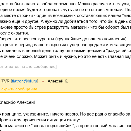
должна быть начата заблаговременно. Можно распустить слухи,
первое время будете торговать чуть ли не по оптовым ценам. П
на месте стройки - один из возможных составляющих вашей "мно
Важно еще и другое. А нужно ли добиваться того, что бы в день
важнее просто быстрее раскрутить магазин - что бы оборот был в
после окрытия.
Уверен, что все конкуренты (крупнейшие до вашего появления)
устроят в период вашего окрытия супер-распродажи и мега-акции
А привлечь в первый день толпу оптовыми ценами и "раздачей с
не очень сложно. Может быть и нужно, но это не есть главная за
ет ответов на это сообщение]
TVR
[
flatron@bk.ru
]
»
Алексей К.
Спасибо Алексей!
В принципе, уж извините, ничего нового. Но все равно спасибо за
Просто для прояснения ситуации скажу:
Наш магазин не "вновь открывшийся", а просто новый магазин н