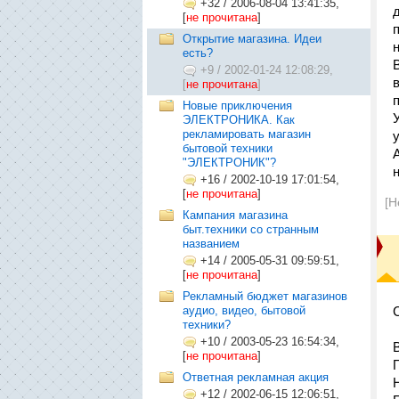
+32
/
2006-08-04 13:41:35,
[
не прочитана
]
Открытие магазина. Идеи
есть?
+9
/
2002-01-24 12:08:29,
[
не прочитана
]
Новые приключения
ЭЛЕКТРОНИКА. Как
рекламировать магазин
бытовой техники
"ЭЛЕКТРОНИК"?
+16
/
2002-10-19 17:01:54,
[
не прочитана
]
[Н
Кампания магазина
быт.техники со странным
названием
+14
/
2005-05-31 09:59:51,
[
не прочитана
]
Рекламный бюджет магазинов
аудио, видео, бытовой
техники?
+10
/
2003-05-23 16:54:34,
[
не прочитана
]
Ответная рекламная акция
+12
/
2002-06-15 12:06:51,