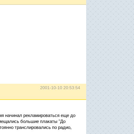
2001-10-10 20:53:54
емя начинал рекламироваться еще до
мещались большие плакаты "До
стоянно транслировались по радио,