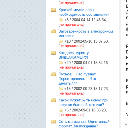
[
не прочитана
]
Краткий медиа-план -
необходимость составления!
+8
/
2004-04-14 12:46:34,
[
не прочитана
]
Затоваренность в электронном
магазине
+10
/
2002-05-18 13:37:50,
[
не прочитана
]
Каждому туристу -
ВИДЕОКАМЕРУ!
+20
/
2008-04-01 15:54:16,
[
не прочитана
]
Путают... Нас путают...
Перестарались... Что
делать???
+15
/
2002-09-23 15:17:23,
п
[
не прочитана
]
Какой может быть бонус при
покупке бытовой техники?
+6
/
2002-09-01 16:56:23,
[
не прочитана
]
Сеть магазинов. Однотипный
[Н
формат.Заблуждение?