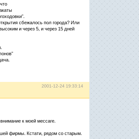
 что
лакаты
гоходовки".
 открытия сбежалось пол города? Или
ысоким и через 5, и через 15 дней
.
лонов"
дача.
2001-12-24 19:33:14
 внимание к моей мессаге.
ашей фирмы. Кстати, рядом со старым.