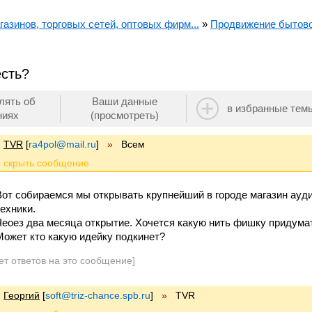
азинов, торговых сетей, оптовых фирм...
»
Продвижение бытово
есть?
лять об
Ваши данные
в избранные тем
ниях
(просмотреть)
TVR
[
ra4pol@mail.ru
]
»
Всем
Вот собираемся мы открывать крупнейший в городе магазин ауди
техники.
Чеоез два месяца открытие. Хочется какую нить фишку придумат
Может кто какую идейку подкинет?
ет ответов на это сообщение]
Георгий
[
soft@triz-chance.spb.ru
]
»
TVR