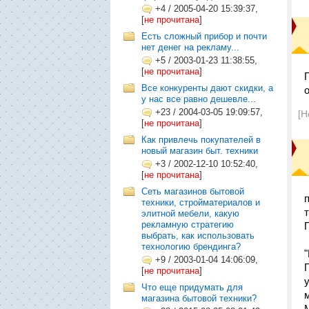
+4
/
2005-04-20 15:39:37,
[
не прочитана
]
Есть сложный прибор и почти
нет денег на рекламу...
+5
/
2003-01-23 11:38:55,
[
не прочитана
]
Все конкуренты дают скидки, а
у нас все равно дешевле...
+23
/
2004-03-05 19:09:57,
[Н
[
не прочитана
]
Как привлечь покупателей в
новый магазин быт. техники
+3
/
2002-12-10 10:52:40,
[
не прочитана
]
Сеть магазинов бытовой
техники, стройматериалов и
элитной мебели, какую
рекламную стратегию
выбрать, как использовать
технологию брендинга?
+9
/
2003-01-04 14:06:09,
[
не прочитана
]
Что еще придумать для
магазина бытовой техники?