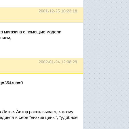
2001-12-25 10:23:18
го магазина с помощью модели
ением,
2002-01-24 12:08:29
mag=36&rub=0
 Литве. Автор рассказывает, как ему
единял в себе "низкие цены", "удобное