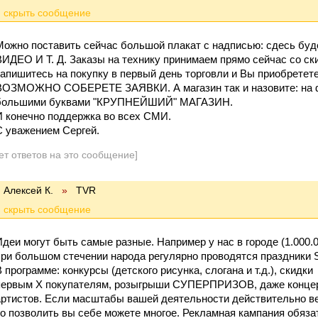
Можно поставить сейчас большой плакат с надписью: сдесь
ВИДЕО И Т. Д. Заказы на технику принимаем прямо сейчас со ски
запишитесь на покупку в первый день торговли и Вы приобретет
ВОЗМОЖНО СОБЕРЕТЕ ЗАЯВКИ. А магазин так и назовите: на ф
большими буквами "КРУПНЕЙШИЙ" МАГАЗИН.
И конечно поддержка во всех СМИ.
С уважением Сергей.
ет ответов на это сообщение]
Алексей К.
»
TVR
Идеи могут быть самые разные. Например у нас в городе (1.000.0
при большом стечении народа регулярно проводятся праздник
 программе: конкурсы (детского рисунка, слогана и т.д.), скидки
первым Х покупателям, розыгрыши СУПЕРПРИЗОВ, даже конце
артистов. Если масштабы вашей деятельности действительно в
то позволить вы себе можете многое. Рекламная кампания обяза