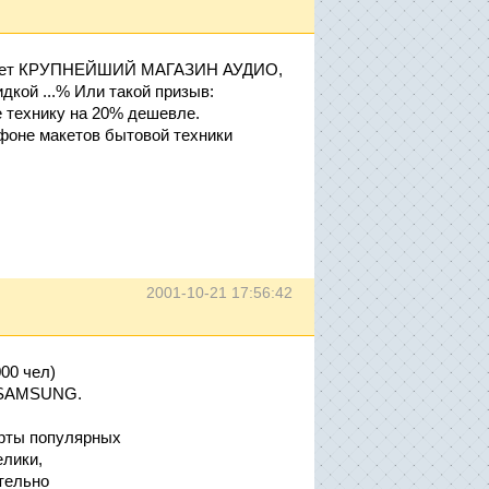
 будет КРУПНЕЙШИЙ МАГАЗИН АУДИО,
дкой ...% Или такой призыв:
е технику на 20% дешевле.
оне макетов бытовой техники
2001-10-21 17:56:42
00 чел)
и SAMSUNG.
рты популярных
елики,
тельно