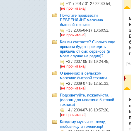
+11
/
2017-01-27 22:30:54,
[
не прочитана
]
Помогите произвести
РЕБРЕНДИНГ магазина
бытовой техники
+3
/
2006-04-17 13:50:52,
[
не прочитана
]
Как вы считаете? Сколько еще
времени будет приходить
прибыль от смс сервисов (в
моем случае на радио)?
+3
/
2007-05-18 19:24:45,
[Н
[
не прочитана
]
О ценниках в сельском
магазине бытовой техники
+2
/
2009-07-15 12:51:33,
[
не прочитана
]
Подсоветуйте, пожалуйста...
(слоган для магазина бытовой
техники)
+4
/
2004-07-16 10:57:26,
В
[
не прочитана
]
Каждому мужчине - жену,
любовницу и телевизор!