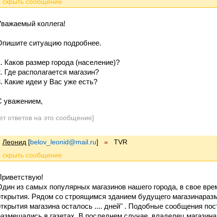
Уважаемый коллега!
Опишите ситуацию подробнее.
1. Каков размер города (население)?
2. Где располагается магазин?
3. Какие идеи у Вас уже есть?
С уважением,
ет ответов на это сообщение]
Леонид
[
belov_leonid@mail.ru
]
»
TVR
Приветствую!
Один из самых популярных магазинов нашего города, в свое вр
открытия. Рядом со строящимся зданием будущего магазинараз
открытия магазина осталось .... дней" . Подобные сообщения по
размещались в газетах. В последнем случае, владелец магазина