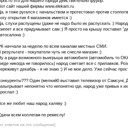
Просто это для нашего города действительно фурор.
Вот сайт нашей фирмы www.elekam.ru
Да, я тоже ругался с начальством и протестовал против столпот
богу открытия 4 магазинов имеется :)
Да, слухи распущены (даже не надо было их распускать :) Народ
фигеет и все придумывает сам :) Я просто на крышу поставил "д
автосалона :)
РК наччали за неделю по всем каналам местных СМИ.
В результате - покупатели чуть не снесли магазин :)
Ну а ради возможного выигрыша автомобиля (автомобиль то ОКА 
нигде никогда не говорилось) народ сметает все с прилавков. Ро
переживут декабрь - я не знаю :) И не мое дело. Уже сейчас прост
Конкуренты??? Один (мелкий0 выставил телевизор от Самсунг, 
разыгрывает непонятно что непонятно где, народ уже привык к их
роспал :)
Все же любит наш народ халяву :)
Удачи всем коллегам по ремеслу!
ет ответов на это сообщение]