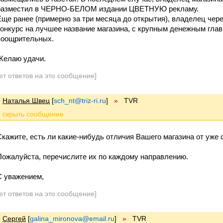
разместил в ЧЕРНО-БЕЛОМ издании ЦВЕТНУЮ рекламу.
Еще ранее (примерно за три месяца до открытия), владелец че
конкурс на лучшее название магазина, с крупным денежным гла
поощрительных.
Желаю удачи.
ет ответов на это сообщение]
Наталья Швец
[
sch_nt@triz-ri.ru
]
»
TVR
Скажите, есть ли какие-нибудь отличия Вашего магазина от уже
Пожалуйста, перечислите их по каждому направлению.
С уважением,
ет ответов на это сообщение]
Сергей
[
galina_mironova@email.ru
]
»
TVR