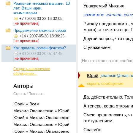
Реальный книжный магазин. 10
Уважаемый Михаил.
лет. Ваши идеи,
комментарии...
зачем мне читать книгу
+7
/
2006-03-22 13:32:05,
[
не прочитана
]
Рискну предположить, чт
много), а хочется еще.
Продвижение книжных серий
+14
/
2007-05-30 18:39:25,
Другой вопрос, что про
[
не прочитана
]
С уважением.
Как продать роман-фэнтези?
+8
/
2009-03-20 07:47:45,
[
не прочитана
]
[Нет ответов на это сообщ
Создать аналогичное
обсуждение...
Юрий
[
shamsin@mail.r
Авторы
Скрыть / Показать
Да, действительно, Толк
Юрий » Всем
А теперь, когда открыли
Михаил Опанасенко » Юрий
Смею предположить, что
Юрий » Михаил Опанасенко
отступлением.
Михаил Опанасенко » Юрий
Спасибо.
Юрий » Михаил Опанасенко