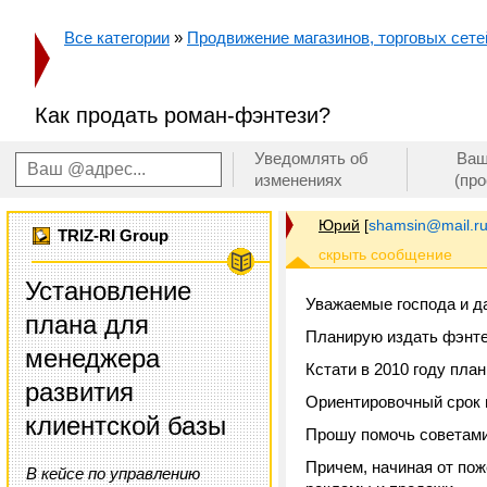
Все категории
»
Продвижение магазинов, торговых сетей
Как продать роман-фэнтези?
Уведомлять об
Ваш
изменениях
(пр
Юрий
[
shamsin@mail.r
TRIZ-RI Group
Установление
Уважаемые господа и д
плана для
Планирую издать фэнте
менеджера
Кстати в 2010 году пла
развития
Ориентировочный срок в
клиентской базы
Прошу помочь советами
Причем, начиная от пож
В кейсе по управлению