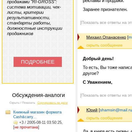
рекламы и продажи.
продажами "RI-GROSS":
система мотивации, чек-
Заранее признателен.
листы, критерии
результативности,
[Показать все ответы на э
стандарты работы,
должностные инструкции
продажников
Михаил Опанасенко
[
m
Добрый день!
ПОДРОБНЕЕ
То есть, Вы тоже напис
другое?
С Уважением,
Обсуждения-аналоги
[Показать все ответы на э
Скрыть / Показать
Сортировать по дате
Юрий
[
shamsin@mail.r
Книжный магазин формата
Сash&carry...
+3
/
2005-08-11 03:50:25,
[
не прочитана
]
Да, в книге есть гномы