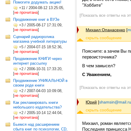
Помогите додумать акцию!
"Хоббите"
+11
/
2004-08-12 13:25:05,
[
не прочитана
]
[Показать все ответы на э
Продвижение книг в ВУЗе
+3
/
2005-08-17 17:31:09,
[
не прочитана
]
Михаил Опанасенко
[
m
Сценарий радиоролика
магазина учебной литературы
+5
/
2004-07-15 18:52:36,
Поясните: а зачем Вы п
[
не прочитана
]
первоисточника?
Продвижение КНИГИ через
интернет рассылку
В чем замысел?
+2
/
2006-10-31 17:33:20,
[
не прочитана
]
C Уважением,
Продвижение УНИКАЛЬНОЙ в
своем роде книги
[Показать все ответы на э
+2
/
2007-04-03 10:09:08,
[
не прочитана
]
Юрий
[
shamsin@mail.r
Как рекламировать книги
небольшого издательства?
+2
/
2005-10-14 12:44:04,
[
не прочитана
]
Михаил, роман являетс
Бьемся над расширением
Последняя принцесса Н
сбыта книг по психологии, CD,