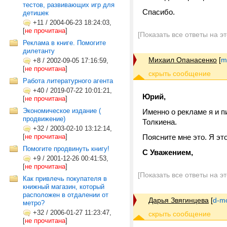
тестов, развивающих игр для
Спасибо.
детишек
+11
/
2004-06-23 18:24:03,
[
не прочитана
]
[Показать все ответы на э
Реклама в книге. Помогите
дилетанту
Михаил Опанасенко
[
m
+8
/
2002-09-05 17:16:59,
[
не прочитана
]
Работа литературного агента
+40
/
2019-07-22 10:01:21,
Юрий,
[
не прочитана
]
Экономическое издание (
Именно о рекламе я и пи
продвижение)
Толкиена.
+32
/
2003-02-10 13:12:14,
[
не прочитана
]
Поясните мне это. Я это
Помогите продвинуть книгу!
С Уважением,
+9
/
2001-12-26 00:41:53,
[
не прочитана
]
[Показать все ответы на э
Как привлечь покупателя в
книжный магазин, который
расположен в отдалении от
Дарья Звягинцева
[
d-m
метро?
+32
/
2006-01-27 11:23:47,
[
не прочитана
]