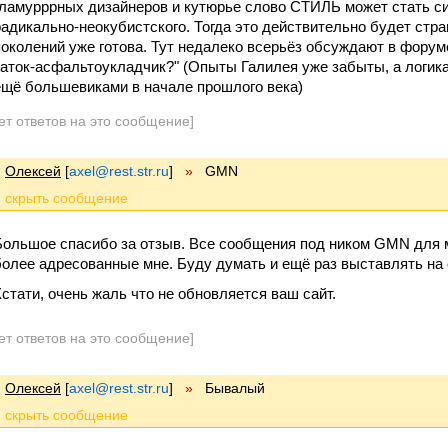
гламурррных дизайнеров и кутюрье слово СТИЛЬ может стать си
радикально-неокубистского. Тогда это действительно будет стр
поколений уже готова. Тут недалеко всерьёз обсуждают в форум
каток-асфальтоукладчик?" (Опыты Галилея уже забыты, а логик
ещё большевиками в начале прошлого века)
ет ответов на это сообщение]
Олексей
[
axel@rest.str.ru
]
»
GMN
Большое спасибо за отзыв. Все сообщения под ником GMN для м
более адресованные мне. Буду думать и ещё раз выставлять на
Кстати, очень жаль что не обновляется ваш сайт.
ет ответов на это сообщение]
Олексей
[
axel@rest.str.ru
]
»
Бывалый