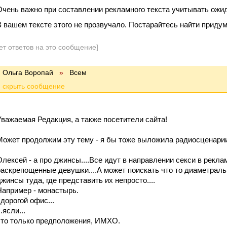
Очень важно при составлении рекламного текста учитывать ожи
В вашем тексте этого не прозвучало. Постарайтесь найти приду
ет ответов на это сообщение]
Ольга Воропай
»
Всем
Уважаемая Редакция, а также посетители сайта!
Может продолжим эту тему - я бы тоже выложила радиосценарии
Олексей - а про джинсы....Все идут в направлении секси в рекл
раскрепощенные девушки....А может поискать что то диаметрал
джинсы туда, где представить их непросто....
Например - монастырь.
.дорогой офис...
..ясли...
это только предположения, ИМХО.