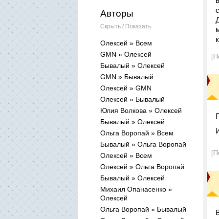
Авторы
Скрыть / Показать
Олексей » Всем
GMN » Олексей
[П
Бывалый » Олексей
GMN » Бывалый
Олексей » GMN
Олексей » Бывалый
Юлия Волкова » Олексей
Бывалый » Олексей
Ольга Воропай » Всем
Бывалый » Ольга Воропай
[П
Олексей » Всем
Олексей » Ольга Воропай
Бывалый » Олексей
Михаил Опанасенко »
Олексей
Ольга Воропай » Бывалый