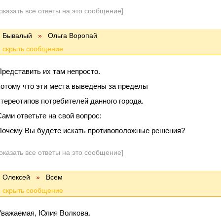
оказать все ответы на это сообщение]
Бывалый
»
Ольга Воропай
Представить их там непросто.
потому что эти места выведены за пределы
стереотипов потребителей данного города.
Сами ответьте на свой вопрос:
Почему Вы будете искать противоположные решения?
оказать все ответы на это сообщение]
Олексей
»
Всем
Уважаемая, Юлия Волкова.