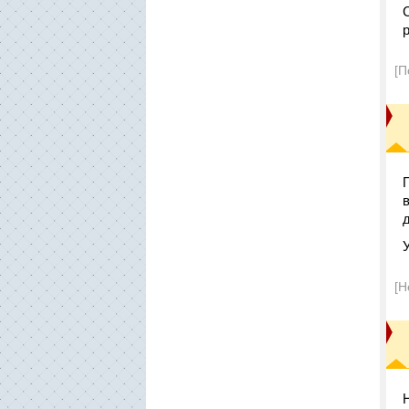
[П
[Н