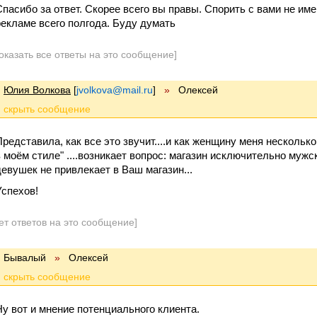
Спасибо за ответ. Скорее всего вы правы. Спорить с вами не име
рекламе всего полгода. Буду думать
оказать все ответы на это сообщение]
Юлия Волкова
[
jvolkova@mail.ru
]
»
Олексей
Представила, как все это звучит....и как женщину меня нескольк
в моём стиле" ....возникает вопрос: магазин исключительно мужск
девушек не привлекает в Ваш магазин...
Успехов!
ет ответов на это сообщение]
Бывалый
»
Олексей
Ну вот и мнение потенциального клиента.