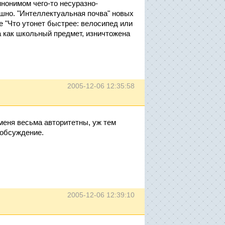
нонимом чего-то несуразно-
ашно. "Интеллектуальная почва" новых
е "Что утонет быстрее: велосипед или
а как школьный предмет, изничтожена
2005-12-06 12:35:58
еня весьма авторитетны, уж тем
 обсуждение.
2005-12-06 12:39:10