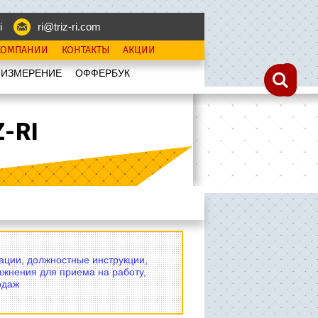
i
ri@triz-ri.com
КОМПАНИИ
КОНТАКТЫ
АКЦИИ
 ИЗМЕРЕНИЕ
OФФЕРБУК
-RI
вации, должностные инструкции,
ажнения для приема на работу,
одаж