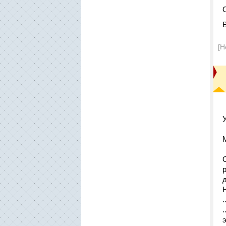
[Н
.
.