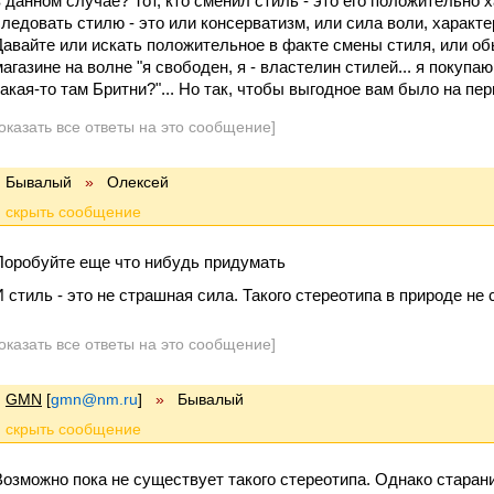
в данном случае? Тот, кто сменил стиль - это его положительно 
следовать стилю - это или консерватизм, или сила воли, характер
Давайте или искать положительное в факте смены стиля, или о
магазине на волне "я свободен, я - властелин стилей... я покупаю
какая-то там Бритни?"... Но так, чтобы выгодное вам было на пер
оказать все ответы на это сообщение]
Бывалый
»
Олексей
Поробуйте еще что нибудь придумать
И стиль - это не страшная сила. Такого стереотипа в природе не 
оказать все ответы на это сообщение]
GMN
[
gmn@nm.ru
]
»
Бывалый
Возможно пока не существует такого стереотипа. Однако стара