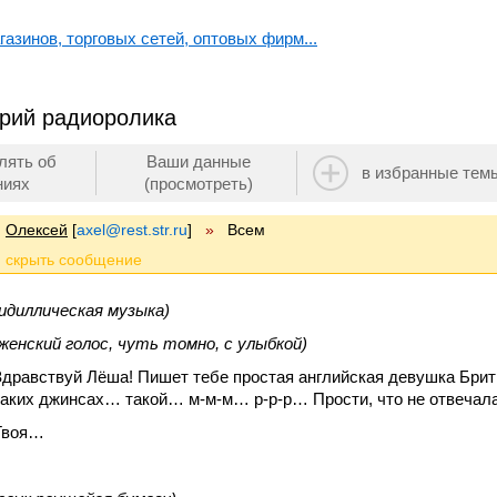
азинов, торговых сетей, оптовых фирм...
рий радиоролика
лять об
Ваши данные
в избранные тем
ниях
(просмотреть)
Олексей
[
axel@rest.str.ru
]
»
Всем
(идиллическая музыка)
(женский голос, чуть томно, с улыбкой)
Здравствуй Лёша! Пишет тебе простая английская девушка Бритн
таких джинсах… такой… м-м-м… р-р-р… Прости, что не отвечала
Твоя…