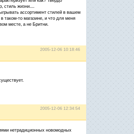
характеризует или как? Твёрдо
, стиль жизни....
быгрывать ассортимент стилей в вашем
 в таком-то магазине, и что для меня
вом месте, а не Бритни.
2005-12-06 10:18:46
существует.
2005-12-06 12:34:54
ниями нетрадиционных новомодных