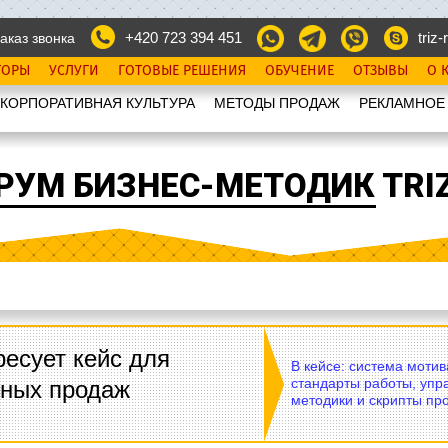
+420 723 394 451
triz-r
аказ звонка
ТОРЫ
УСЛУГИ
ГОТОВЫЕ РЕШЕНИЯ
ОБУЧЕНИЕ
ОТЗЫВЫ
О 
КОРПОРАТИВНАЯ КУЛЬТУРА
МЕТОДЫ ПРОДАЖ
РЕКЛАМНОЕ
РУМ БИЗНЕС-МЕТОДИК TRIZ
есует кейс для
В кейсе: система моти
стандарты работы, упр
вных продаж
методики и скрипты пр