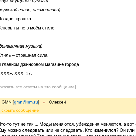
(звук рвущейся бумаги)
(мужской голос, насмешливо)
Поздно, крошка.
Теперь ты не в моём стиле.
(динамичная музыка)
Стиль – страшная сила.
В главном джинсовом магазине города
«XXX». XXX, 17.
оказать все ответы на это сообщение]
GMN
[
gmn@nm.ru
]
»
Олексей
Что-то тут не так.... Моды меняются, убеждения меняются, а вот
Ему можно следовать или не следовать. Кто изменился? Он или 