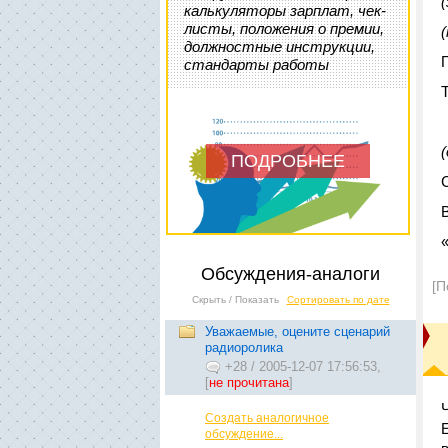
калькуляторы зарплат, чек-
листы, положения о премии,
должностные инструкции,
стандарты работы
ПОДРОБНЕЕ
Обсуждения-аналоги
[П
Скрыть / Показать
Сортировать по дате
Уважаемые, оцените сценарий
радиоролика
+28
/
2005-12-07 17:56:53,
[
не прочитана
]
Создать аналогичное
обсуждение...