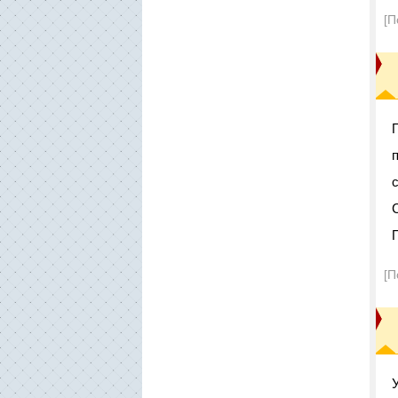
[П
[П