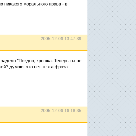
ю никакого морального права - в
2005-12-06 13:47:39
о задело "Поздно, крошка. Теперь ты не
ой? думаю, что нет, а эта фраза
2005-12-06 16:18:35