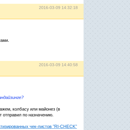
2016-03-09 14:32:18
тами.
2016-03-09 14:40:58
ндайзинге?
ажем, колбасу или майонез (в
т отправил по назначению.
тизированных чек-листов "RI-CHECK"