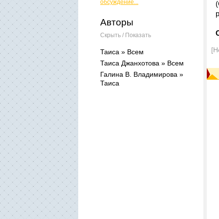
обсуждение...
Авторы
Скрыть / Показать
[Н
Таиса » Всем
Таиса Джанхотова » Всем
Галина В. Владимирова »
Таиса