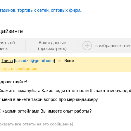
азинов, торговых сетей, оптовых фирм...
дайзинге
лять об
Ваши данные
в избранные тем
ниях
(просмотреть)
Таиса
[
taisadzh@gmail.com
]
»
Всем
Здравствуйте!
Скажите пожалуйста Какие виды отчетности бывают в мерчанда
У меня в анкете такой вопрос про мерчандайзеру.
С какими ритейлами Вы имеете опыт работы?
оказать все ответы на это сообщение]