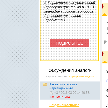
5-7 практических упражнений
(проверяющих навык) и 10-13
квалификационных вопросов
(проверяющих знание
"предмета")
[Н
ПОДРОБНЕЕ
Обсуждения-аналоги
Скрыть / Показать
Сортировать по дате
Какая отчетность в
мерчандайзинге
+3
/
2016-03-09 14:40:58,
[
не прочитана
]
Создать аналогичное