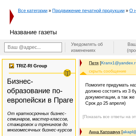
Все категории
»
Продвижение печатной продукции
»
О 
Название газеты
Уведомлять об
Ваш
изменениях
(пр
Петя
[
Kranx1@yandex.r
TRIZ-RI Group
Бизнес-
Помогите придумать наз
образование по-
должно состоять из 3 б
документации, а так ж
европейски в Праге
Срок до 25 апреля)
От краткосрочных бизнес-
[Показать все ответы на э
семинаров, мастер-классов,
стажировок и тренингов до
многомесячных бизнес-курсов
Анна Каправчук
[
akapl@