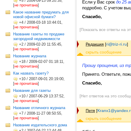
+5
/
2004-09-13 09:20:35,
Если у Вас срок
до 25 
[
не прочитана
]
подробно. С учетом вы
Какое название придумать для
Спасибо,
новой офисной бумаги?
+4
/
2008-03-18 10:44:01,
[
не прочитана
]
[Показать все ответы на э
Название газеты по продаже
загородной недвижимости
Редакция
[
ri@triz-ri.ru
]
+2
/
2009-02-20 11:55:45,
[
не прочитана
]
Название журнала
+18
/
2009-02-07 01:18:11,
Прошу прощения, из тр
[
не прочитана
]
Как назвать газету?
Принято. Ответьте, пож
+10
/
2007-09-01 20:19:00,
Спасибо,
[
не прочитана
]
Название для газеты
[Нет ответов на это сообщ
+10
/
2007-06-29 13:37:52,
[
не прочитана
]
Название отличного журнала
Петя
[
Kranx1@yandex.r
+7
/
2008-11-27 08:50:55,
[
не прочитана
]
Название издательского дома
+2
/
2007-04-22 12:44:48,