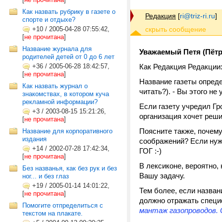
Как назвать рубрику в газете о
Редакция
[
ri@triz-ri.ru
]
спорте и отдыхе?
+10
/
2005-04-28 07:55:42,
[
не прочитана
]
Название журнала для
Уважаемый Петя (Пётр
родителей детей от 0 до 6 лет
+36
/
2005-06-28 18:42:57,
Как Редакция Редакции
[
не прочитана
]
Название газеты опред
Как назвать журнал о
читать?). - Вы этого не 
знакомствах, в котором куча
рекламной информации?
Если газету учредил Гр
+3
/
2003-08-15 15:21:26,
организация хочет реши
[
не прочитана
]
Поясните также, почем
Название для корпоративного
издания
соображений? Если нужн
+14
/
2002-07-28 17:42:34,
ГОГ :-)
[
не прочитана
]
В лексиконе, вероятно,
Без названья, как без рук и без
Вашу задачу.
ног... и без глаз
+19
/
2005-01-14 14:01:22,
Тем более, если назван
[
не прочитана
]
должно отражать специ
Помогите отпределиться с
мантаж газопроводов. 
текстом на плакате.