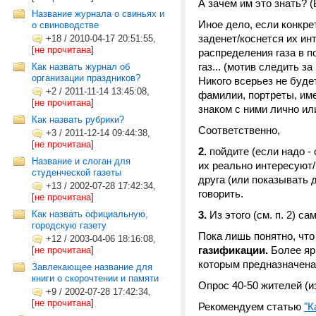
А зачем им это знать? 
Название журнала о свиньях и
Иное дело, если конкрет
о свиноводстве
заденет/коснется их инт
+18
/
2010-04-17 20:51:55,
[
не прочитана
]
распределения газа в п
газ... (мотив следить з
Как назвать журнал об
организации праздников?
Никого всерьез не буде
+2
/
2011-11-14 13:45:08,
фамилии, портреты, им
[
не прочитана
]
знаком с ними лично ил
Как назвать рубрики?
Соответственно,
+3
/
2011-12-14 09:44:38,
[
не прочитана
]
2.
пойдите (если надо -
Название и слоган для
их реально интересуют/б
студенческой газеты
друга (или показывать 
+13
/
2002-07-28 17:42:34,
говорить.
[
не прочитана
]
Как назвать официальную,
3.
Из этого (см. п. 2) с
городскую газету
Пока лишь понятно, чт
+12
/
2003-04-06 18:16:08,
газификации.
Более ярк
[
не прочитана
]
которым предназначена
Завлекающее название для
книги о скорочтении и памяти
Опрос 40-50 жителей (и
+9
/
2002-07-28 17:42:34,
[
не прочитана
]
Рекомендуем статью
"К