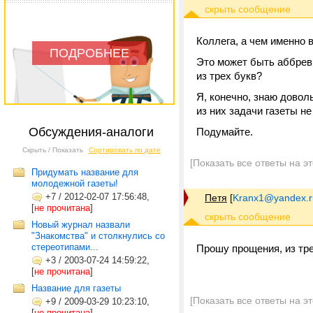
Коллега, а чем именно 
ПОДРОБНЕЕ
Это может быть аббрев
из трех букв?
Я, конечно, знаю довол
из них задачи газеты не
Обсуждения-аналоги
Подумайте.
Скрыть / Показать
Сортировать по дате
[Показать все ответы на э
Придумать название для
молодежной газеты!
+7
/
2012-02-07 17:56:48,
Петя
[
Kranx1@yandex.r
[
не прочитана
]
Новый журнал назвали
"Знакомства" и столкнулись со
стереотипами...
Прошу прощения, из тр
+3
/
2003-07-24 14:59:22,
[
не прочитана
]
Название для газеты
[Показать все ответы на э
+9
/
2009-03-29 10:23:10,
[
не прочитана
]