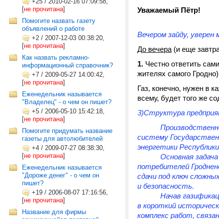
+25
/
2010-02-16 07:09:58,
[
не прочитана
]
Уважаемый Пётр!
Помогите назвать газету
объявлений о работе
Вечером зайду, уверен 
+2
/
2007-12-03 00:38:20,
[
не прочитана
]
До вечера
(и еще завтр
Как назвать рекламно-
1.
Честно ответить сами
информационный справочник?
жителях самого Гродно)
+7
/
2009-05-27 14:00:42,
[
не прочитана
]
Газ, конечно, нужен в 
Еженедельник называется
всему, будет того же с
"Владелец" - о чем он пишет?
+5
/
2006-05-10 15:42:18,
3)Структура предпри
[
не прочитана
]
Производственно
Помогите придумать название
систему Государствен
газеты для автолюбителей
энергетики Республики
+4
/
2009-07-27 08:38:30,
[
не прочитана
]
Основная задача
потребителей Гроднен
Еженедельник называется
"Дороже денег" - о чем он
сдачи под ключ сложны
пишет?
и безопасность.
+19
/
2006-08-07 17:16:56,
Начав газификац
[
не прочитана
]
в короткий историческ
Название для фирмы
комплекс работ, связа