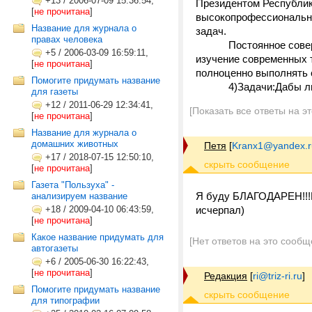
+13
/
2006-07-09 15:36:54,
Президентом Республик
[
не прочитана
]
высокопрофессиональны
Название для журнала о
задач.
правах человека
Постоянное сове
+5
/
2006-03-09 16:59:11,
изучение современных 
[
не прочитана
]
полноценно выполнять 
Помогите придумать название
4)Задачи:Дабы л
для газеты
+12
/
2011-06-29 12:34:41,
[Показать все ответы на э
[
не прочитана
]
Название для журнала о
домашних животных
Петя
[
Kranx1@yandex.r
+17
/
2018-07-15 12:50:10,
[
не прочитана
]
Газета "Пользуха" -
Я буду БЛАГОДАРЕН!!!В
анализируем название
+18
/
2009-04-10 06:43:59,
исчерпал)
[
не прочитана
]
Какое название придумать для
[Нет ответов на это сообщ
автогазеты
+6
/
2005-06-30 16:22:43,
[
не прочитана
]
Редакция
[
ri@triz-ri.ru
]
Помогите придумать название
для типографии