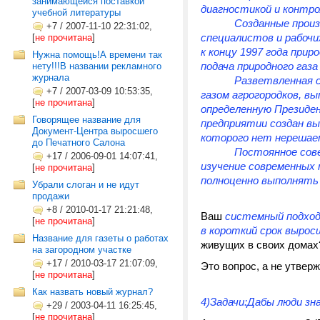
занимающейся поставкой
диагностикой и контро
учебной литературы
Созданные произ
+7
/
2007-11-10 22:31:02,
специалистов и рабочих
[
не прочитана
]
к концу 1997 года прир
Нужна помощь!А времени так
подача природного газа
нету!!!В названии рекламного
журнала
Разветвленная 
+7
/
2007-03-09 10:53:35,
газом агрогородков, в
[
не прочитана
]
определенную Президен
Говорящее название для
предприятии создан в
Документ-Центра выросшего
которого нет нерешае
до Печатного Салона
Постоянное сове
+17
/
2006-09-01 14:07:41,
изучение современных 
[
не прочитана
]
полноценно выполнять
Убрали слоган и не идут
продажи
+8
/
2010-01-17 21:21:48,
Ваш
системный подход
[
не прочитана
]
в короткий срок вырос
Название для газеты о работах
живущих в своих домах
на загородном участке
+17
/
2010-03-17 21:07:09,
Это вопрос, а не утвер
[
не прочитана
]
Как назвать новый журнал?
4)Задачи:Дабы люди зн
+29
/
2003-04-11 16:25:45,
[
не прочитана
]