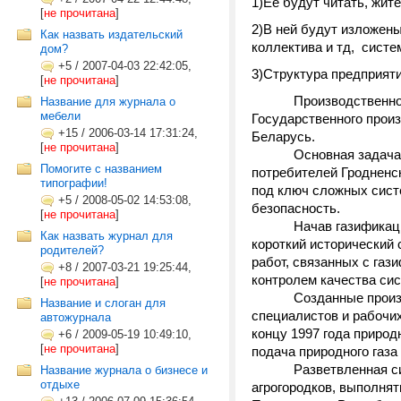
1)Её будут читать, жит
[
не прочитана
]
2)В ней будут изложены
Как назвать издательский
коллектива и тд, систе
дом?
+5
/
2007-04-03 22:42:05,
3)Структура предприят
[
не прочитана
]
Производственно
Название для журнала о
мебели
Государственного прои
+15
/
2006-03-14 17:31:24,
Беларусь.
[
не прочитана
]
Основная задача
Помогите с названием
потребителей Гродненск
типографии!
под ключ сложных сист
+5
/
2008-05-02 14:53:08,
безопасность.
[
не прочитана
]
Начав газификац
Как назвать журнал для
короткий исторический
родителей?
работ, связанных с газ
+8
/
2007-03-21 19:25:44,
контролем качества сис
[
не прочитана
]
Созданные произ
Название и слоган для
специалистов и рабочих
автожурнала
концу 1997 года природ
+6
/
2009-05-19 10:49:10,
[
не прочитана
]
подача природного газа 
Разветвленная с
Название журнала о бизнесе и
отдыхе
агрогородков, выполня