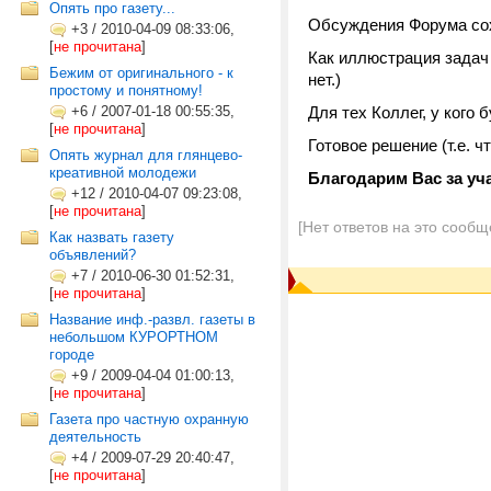
Опять про газету...
Обсуждения Форума с
+3
/
2010-04-09 08:33:06,
[
не прочитана
]
Как иллюстрация задач 
Бежим от оригинального - к
нет.)
простому и понятному!
+6
/
2007-01-18 00:55:35,
Для тех Коллег, у кого
[
не прочитана
]
Готовое решение (т.е. 
Опять журнал для глянцево-
креативной молодежи
Благодарим Вас за уч
+12
/
2010-04-07 09:23:08,
[
не прочитана
]
[Нет ответов на это сообщ
Как назвать газету
объявлений?
+7
/
2010-06-30 01:52:31,
[
не прочитана
]
Название инф.-развл. газеты в
небольшом КУРОРТНОМ
городе
+9
/
2009-04-04 01:00:13,
[
не прочитана
]
Газета про частную охранную
деятельность
+4
/
2009-07-29 20:40:47,
[
не прочитана
]