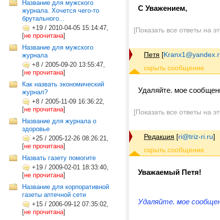
Название для мужского
С Уважением,
журнала. Хочется чего-то
брутального...
+19
/
2010-04-05 15:14:47,
[Показать все ответы на э
[
не прочитана
]
Название для мужского
Петя
[
Kranx1@yandex.r
журнала
+8
/
2005-09-20 13:55:47,
[
не прочитана
]
Как назвать экономический
Удаляйте. мое сообщени
журнал?
+8
/
2005-11-09 16:36:22,
[
не прочитана
]
[Показать все ответы на э
Название для журнала о
здоровье
Редакция
[
ri@triz-ri.ru
]
+25
/
2005-12-26 08:26:21,
[
не прочитана
]
Назвать газету помогите
+19
/
2009-02-01 18:33:40,
Уважаемый Петя!
[
не прочитана
]
Название для корпоративной
газеты аптечной сети
Удаляйте. мое сообщен
+15
/
2006-09-12 07:35:02,
[
не прочитана
]