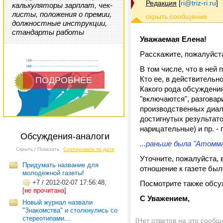
Редакция
[
ri@triz-ri.ru
]
калькуляторы зарплат, чек-
листы, положения о премии,
должностные инструкции,
стандарты работы
Уважаемая Елена!
Расскажите, пожалуйста
В том числе, что в ней
Кто ее, в действительно
ПОДРОБНЕЕ
Какого рода обсуждения
"включаются", разговар
производственных диало
достигнутых результато
нарицательные) и пр. -
Обсуждения-аналоги
...раньше была "Атомма
Скрыть / Показать
Сортировать по дате
Уточните, пожалуйста, 
Придумать название для
отношение к газете был
молодежной газеты!
+7
/
2012-02-07 17:56:48,
Посмотрите также обс
[
не прочитана
]
С Уважением,
Новый журнал назвали
"Знакомства" и столкнулись со
стереотипами...
[Нет ответов на это сообщ