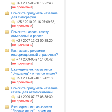
+6
/
2005-06-30 16:22:43,
[
не прочитана
]
Помогите придумать название
для типографии
+25
/
2010-02-16 07:09:58,
[
не прочитана
]
Помогите назвать газету
объявлений о работе
+2
/
2007-12-03 00:38:20,
[
не прочитана
]
Как назвать рекламно-
информационный справочник?
+7
/
2009-05-27 14:00:42,
[
не прочитана
]
Еженедельник называется
"Владелец" - о чем он пишет?
+5
/
2006-05-10 15:42:18,
[
не прочитана
]
Помогите придумать название
газеты для автолюбителей
+4
/
2009-07-27 08:38:30,
[
не прочитана
]
Еженедельник называется
"Дороже денег" - о чем он