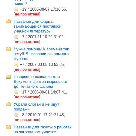
пишет?
+19
/
2006-08-07 17:16:56,
[
не прочитана
]
Название для фирмы
занимающейся поставкой
учебной литературы
+7
/
2007-11-10 22:31:02,
[
не прочитана
]
Нужна помощь!А времени так
нету!!!В названии рекламного
журнала
+7
/
2007-03-09 10:53:35,
[
не прочитана
]
Говорящее название для
Документ-Центра выросшего
до Печатного Салона
+17
/
2006-09-01 14:07:41,
[
не прочитана
]
Убрали слоган и не идут
продажи
+8
/
2010-01-17 21:21:48,
[
не прочитана
]
Название для газеты о работах
на загородном участке