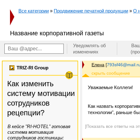
Все категории
»
Продвижение печатной продукции
»
О 
Название корпоративной газеты
Уведомлять об
Ваш
изменениях
(пр
Елена
[
793sf46@mail.r
TRIZ-RI Group
Как изменить
Уважаемые Коллеги!
систему мотивации
сотрудников
Как назвать корпорати
рецепции?
технологии", раньше бы
В кейсе "RI-HOTEL" готовая
[Показать все ответы на э
система мотивация
сотрудников гостиницы: