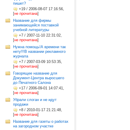
пишет?
+19
/
2006-08-07 17:16:56,
[
не прочитана
]
Название для фирмы
занимающейся поставкой
учебной литературы
+7
/
2007-11-10 22:31:02,
[
не прочитана
]
Нужна помощь!А времени так
нету!!!В названии рекламного
журнала
+7
/
2007-03-09 10:53:35,
[
не прочитана
]
Говорящее название для
Документ-Центра выросшего
до Печатного Салона
+17
/
2006-09-01 14:07:41,
[
не прочитана
]
Убрали слоган и не идут
продажи
+8
/
2010-01-17 21:21:48,
[
не прочитана
]
Название для газеты о работах
на загородном участке