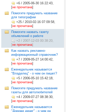
+6
/
2005-06-30 16:22:43,
[
не прочитана
]
Помогите придумать название
для типографии
+25
/
2010-02-16 07:09:58,
[
не прочитана
]
Помогите назвать газету
объявлений о работе
+2
/
2007-12-03 00:38:20,
[
не прочитана
]
Как назвать рекламно-
информационный справочник?
+7
/
2009-05-27 14:00:42,
[
не прочитана
]
Еженедельник называется
"Владелец" - о чем он пишет?
+5
/
2006-05-10 15:42:18,
[
не прочитана
]
Помогите придумать название
газеты для автолюбителей
+4
/
2009-07-27 08:38:30,
[
не прочитана
]
Еженедельник называется
"Дороже денег" - о чем он