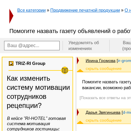
Все категории
»
Продвижение печатной продукции
»
О 
Помогите назвать газету объявлений о рабо
Уведомлять об
Ваш
изменениях
(пр
Ирина Громова
[
ir-grom
TRIZ-RI Group
Как изменить
Помогите назвать газет
систему мотивации
вакансии, возможно рабо
сотрудников
[Показать все ответы на э
рецепции?
Дарья Звягинцева
[
d-m
В кейсе "RI-HOTEL" готовая
система мотивация
сотрудников гостиницы: