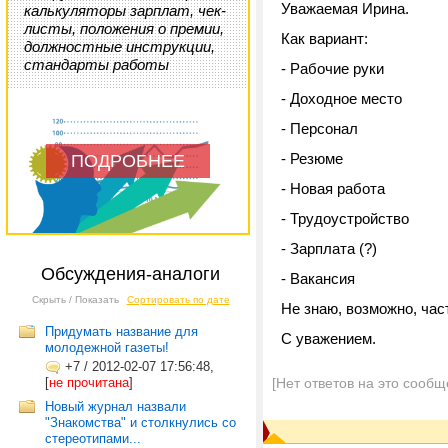
Уважаемая Ирина.
калькуляторы зарплат, чек-
листы, положения о премии,
Как вариант:
должностные инструкции,
стандарты работы
- Рабочие руки
- Доходное место
- Персонал
- Резюме
ПОДРОБНЕЕ
- Новая работа
- Трудоустройство
- Зарплата (?)
Обсуждения-аналоги
- Вакансия
Скрыть / Показать
Сортировать по дате
Не знаю, возможно, час
Придумать название для
С уважением.
молодежной газеты!
+7
/
2012-02-07 17:56:48,
[
не прочитана
]
[Нет ответов на это сообщ
Новый журнал назвали
"Знакомства" и столкнулись со
стереотипами...