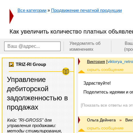
Все категории
»
Продвижение печатной продукции
Как увеличить количество платных объявле
Уведомлять об
Ваш
изменениях
(пр
Виктория
[
viktorya_ret
TRIZ-RI Group
Управление
Здраствуйте!
дебиторской
Поделитесь идеями и оп
задолженностью в
[Показать все ответы на э
продажах
Кейс "RI-GROSS" для
Ольга Дейнега
»
Вик
управления продажами:
методы стимулирования,