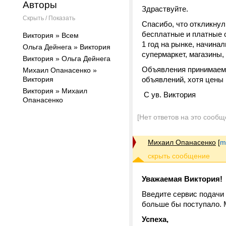
Авторы
Здраствуйте.
Скрыть / Показать
Спасибо, что откликнул
бесплатные и платные о
Виктория » Всем
1 год на рынке, начинал
Ольга Дейнега » Виктория
супермаркет, магазины,
Виктория » Ольга Дейнега
Объявления принимаем н
Михаил Опанасенко »
Виктория
объявлений, хотя цены 
Виктория » Михаил
С ув. Виктория
Опанасенко
[Нет ответов на это сообщ
Михаил Опанасенко
[
m
Уважаемая Виктория!
Введите сервис подачи
больше бы поступало. М
Успеха,