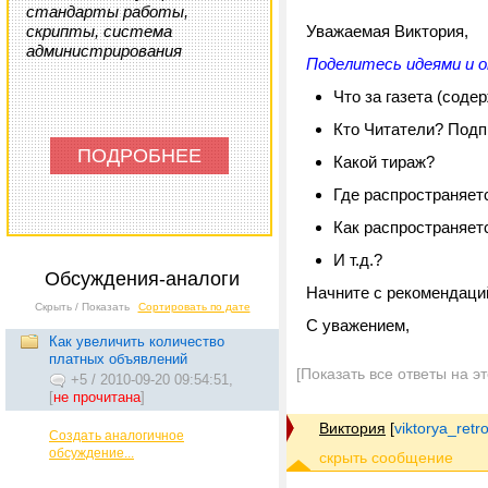
стандарты работы,
скрипты, система
Уважаемая Виктория,
администрирования
Поделитесь идеями и о
Что за газета (соде
Кто Читатели? Подп
ПОДРОБНЕЕ
Какой тираж?
Где распространяет
Как распространяет
И т.д.?
Обсуждения-аналоги
Начните с рекомендаци
Скрыть / Показать
Сортировать по дате
С уважением,
Как увеличить количество
платных объявлений
[Показать все ответы на э
+5
/
2010-09-20 09:54:51,
[
не прочитана
]
Виктория
[
viktorya_ret
Создать аналогичное
обсуждение...