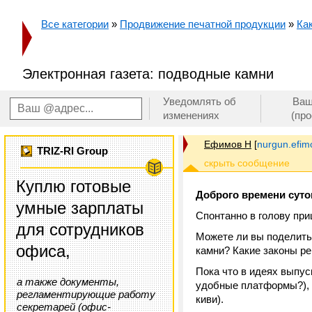
Все категории
»
Продвижение печатной продукции
»
Ка
Электронная газета: подводные камни
Уведомлять об
Ваш
изменениях
(пр
Ефимов Н
[
nurgun.efi
TRIZ-RI Group
Куплю готовые
Доброго времени суток
умные зарплаты
Спонтанно в голову при
для сотрудников
Можете ли вы поделить
офиса,
камни? Какие законы р
Пока что в идеях выпус
а также документы,
удобные платформы?), 
регламентирующие работу
киви).
секретарей (офис-