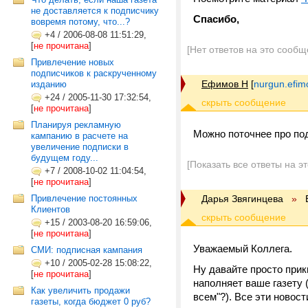
не доставляется к подписчику
Спасибо,
вовремя потому, что...?
+4
/
2006-08-08 11:51:29,
[
не прочитана
]
[Нет ответов на это сообщ
Привлечение новых
подписчиков к раскрученному
Ефимов Н
[
nurgun.efi
изданию
+24
/
2005-11-30 17:32:54,
[
не прочитана
]
Планируя рекламную
Можно поточнее про по
кампанию в расчете на
увеличение подписки в
будущем году...
[Показать все ответы на э
+7
/
2008-10-02 11:04:54,
[
не прочитана
]
Привлечение постоянных
Дарья Звягинцева
»
Клиентов
+15
/
2003-08-20 16:59:06,
[
не прочитана
]
Уважаемый Коллега.
СМИ: подписная кампания
+10
/
2005-02-28 15:08:22,
Ну давайте просто прик
[
не прочитана
]
наполняет ваше газету 
Как увеличить продажи
всем"?). Все эти новост
газеты, когда бюджет 0 руб?