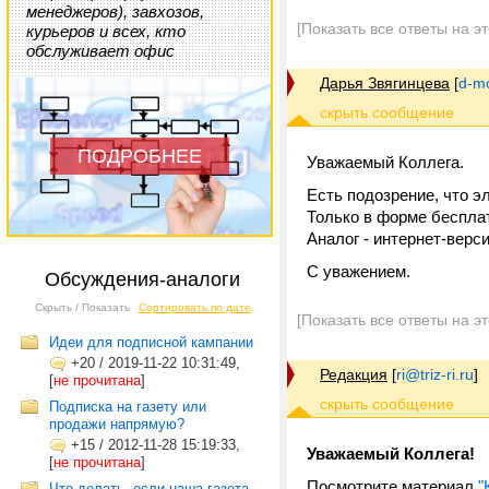
менеджеров), завхозов,
[Показать все ответы на э
курьеров и всех, кто
обслуживает офис
Дарья Звягинцева
[
d-m
ПОДРОБНЕЕ
Уважаемый Коллега.
Есть подозрение, что э
Только в форме бесплат
Аналог - интернет-верси
С уважением.
Обсуждения-аналоги
Скрыть / Показать
Сортировать по дате
[Показать все ответы на э
Идеи для подписной кампании
+20
/
2019-11-22 10:31:49,
Редакция
[
ri@triz-ri.ru
]
[
не прочитана
]
Подписка на газету или
продажи напрямую?
+15
/
2012-11-28 15:19:33,
Уважаемый Коллега!
[
не прочитана
]
Посмотрите материал
"
Что делать, если наша газета