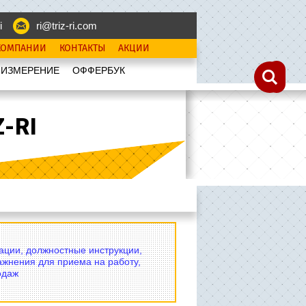
i
ri@triz-ri.com
КОМПАНИИ
КОНТАКТЫ
АКЦИИ
 ИЗМЕРЕНИЕ
OФФЕРБУК
-RI
вации, должностные инструкции,
ажнения для приема на работу,
одаж