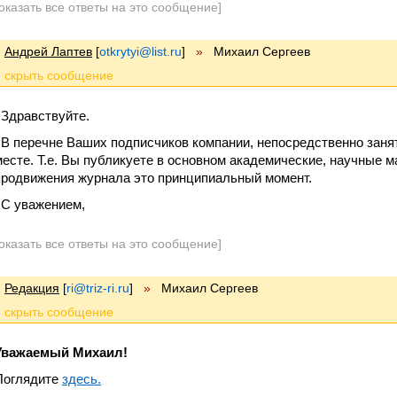
оказать все ответы на это сообщение]
Андрей Лаптев
[
otkrytyi@list.ru
]
»
Михаил Сергеев
Здравствуйте.
В перечне Ваших подписчиков компании, непосредственно заня
месте. Т.е. Вы публикуете в основном академические, научные м
продвижения журнала это принципиальный момент.
С уважением,
оказать все ответы на это сообщение]
Редакция
[
ri@triz-ri.ru
]
»
Михаил Сергеев
Уважаемый Михаил!
Поглядите
здесь.