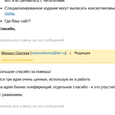
Вот и встречайтесь с читателями.
Специализированное издание могут выписать консалтинговы
сюда.
Где Ваш сайт?
Спасибо,
оказать все ответы на это сообщение]
Михаил Сергеев
[
solomahinms@list.ru
]
»
Редакция
Большое спасибо за помошь!
Все три идеи очень ценные, использую их в работе.
За идею бизнес-конференций, отдельное спасибо - я это упустил
С уважением,
оказать все ответы на это сообщение]