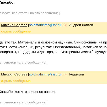
Спасибо,
оказать все ответы на это сообщение]
Михаил Сергеев
[
solomahinms@list.ru
]
»
Андрей Лаптев
Да, это так. Матреиалы в основном научные. Они основаны на пр
отчетности компаний, результаты исследований), но так как осно
аспиранты, кандидаты и доктора, все материалы имеют "научную"
ет ответов на это сообщение]
Михаил Сергеев
[
solomahinms@list.ru
]
»
Редакция
Спасибо, кое-что полезное нашел.
ет ответов на это сообщение]