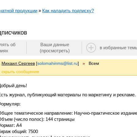
чатной продукции
»
Как наладить подписку?
дписчиков
лять об
Ваши данные
в избранные тем
ниях
(просмотреть)
Михаил Сергеев
[
solomahinms@list.ru
]
»
Всем
Добрый день!
Есть журнал, публикующий материалы по маркетингу и рекламе.
Формуляр:
Общее тематическое направление: Научно-практическое издание 
Объем (число полос): 144 страницы
Формат: А4
Тираж общий: 7500