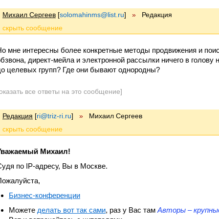
Михаил Сергеев
[
solomahinms@list.ru
]
»
Редакция
Но мне интересны более конкретные методы продвижения и поис
обзвона, директ-мейла и электронной рассылки ничего в голову
до целевых групп? Где они бывают однородны?
оказать все ответы на это сообщение]
Редакция
[
ri@triz-ri.ru
]
»
Михаил Сергеев
Уважаемый Михаил!
Судя по IP-адресу, Вы в Москве.
Пожалуйста,
Бизнес-конференции
Можете
делать вот так сами
, раз у Вас там
Авторы – крупны