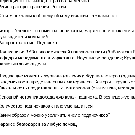
Периодичность выхода: 1 раз в два месяца
Регион распространения: Россия
Объем рекламы к общему объему издания: Рекламы нет
Авторы Ученые-экономисты, аспиранты, маркетологи-практики и
руководители компаний.
Распространение: Подписка
Подписчики: ВУЗы экономической направленности (библиотеки 
кафедры менеджмента и маркетинга; Научные учреждения; Кру
маркетинговые отделы
Продающие моменты журнала (отличия): Журнал-ветеран (одним 
академичность представленных материалов. Авторы – крупные у
Уникальность представленных материалов (статистика, исследо
Основной источник дохода журнала - подписка. В рознице журнал
Количество подписчиков стало уменьшаться.
Каким образом можно увеличить число подписчиков?
Заранее благодарен за любую помощ.