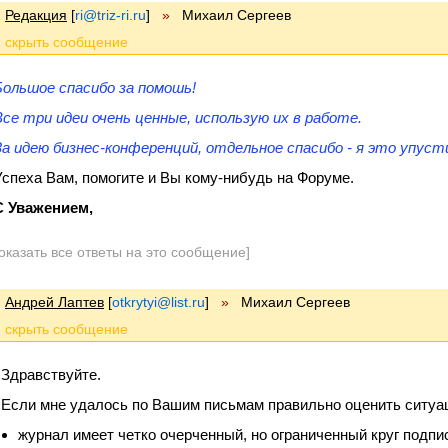
Редакция
[
ri@triz-ri.ru
]
»
Михаил Сергеев
Большое спасибо за помошь!
Все три идеи очень ценные, использую их в работе.
За идею бизнес-конференций, отдельное спасибо - я это упуст
Успеха Вам, помогите и Вы кому-нибудь на Форуме.
С Уважением,
оказать все ответы на это сообщение]
Андрей Лаптев
[
otkrytyi@list.ru
]
»
Михаил Сергеев
Здравствуйте.
Если мне удалось по Вашим письмам правильно оценить ситуаци
журнал имеет четко очерченный, но ограниченный круг подп