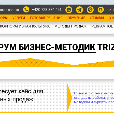
+420 723 394 451
triz-r
аказ звонка
ТОРЫ
УСЛУГИ
ГОТОВЫЕ РЕШЕНИЯ
ОБУЧЕНИЕ
ОТЗЫВЫ
О 
КОРПОРАТИВНАЯ КУЛЬТУРА
МЕТОДЫ ПРОДАЖ
РЕКЛАМНОЕ
РУМ БИЗНЕС-МЕТОДИК TRIZ
есует кейс для
В кейсе: система моти
стандарты работы, упр
вных продаж
методики и скрипты пр