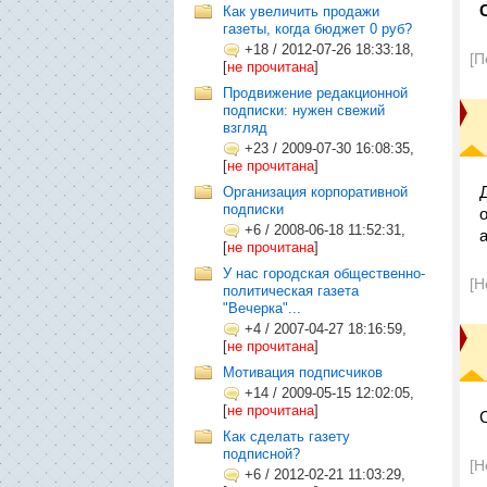
Как увеличить продажи
газеты, когда бюджет 0 руб?
+18
/
2012-07-26 18:33:18,
[П
[
не прочитана
]
Продвижение редакционной
подписки: нужен свежий
взгляд
+23
/
2009-07-30 16:08:35,
[
не прочитана
]
Организация корпоративной
подписки
+6
/
2008-06-18 11:52:31,
[
не прочитана
]
У нас городская общественно-
[Н
политическая газета
"Вечерка"...
+4
/
2007-04-27 18:16:59,
[
не прочитана
]
Мотивация подписчиков
+14
/
2009-05-15 12:02:05,
[
не прочитана
]
Как сделать газету
подписной?
[Н
+6
/
2012-02-21 11:03:29,