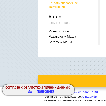
Создать аналогичное
обсуждение...
Авторы
Скрыть / Показать
Маша » Всем
Редакция » Маша
Sergey » Маша
СОГЛАСЕН С ОБРАБОТКОЙ ЛИЧНЫХ ДАННЫХ
ДА
ПОДРОБНЕЕ
Copyright© ООО "Сычёв и Кº", 1994 - 2153.
Идея проекта и руководство:
С.В.Сычёв
Редактор: О.И. Дейнега. Web-Master:
Р.А. Лушо
Политика конфиденциальности