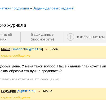
чатной продукции
»
Задачи деловых изданий
ого журнала
лять об
Ваши данные
в избранные тем
ниях
(просмотреть)
Маша
[
smarinchik@mail.ru
]
»
Всем
Добрый день. У меня такой вопрос. Наше издание планирует вып
Каким образом его лучше продвигать?
оказать все ответы на это сообщение]
Редакция
[
ri@triz-ri.ru
]
»
Маша