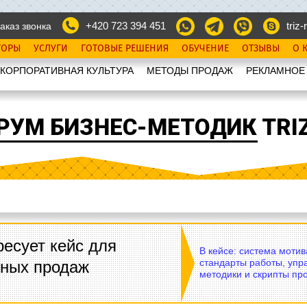
+420 723 394 451
triz-r
аказ звонка
ТОРЫ
УСЛУГИ
ГОТОВЫЕ РЕШЕНИЯ
ОБУЧЕНИЕ
ОТЗЫВЫ
О 
КОРПОРАТИВНАЯ КУЛЬТУРА
МЕТОДЫ ПРОДАЖ
РЕКЛАМНОЕ
РУМ БИЗНЕС-МЕТОДИК TRIZ
есует кейс для
В кейсе: система моти
стандарты работы, упр
вных продаж
методики и скрипты пр