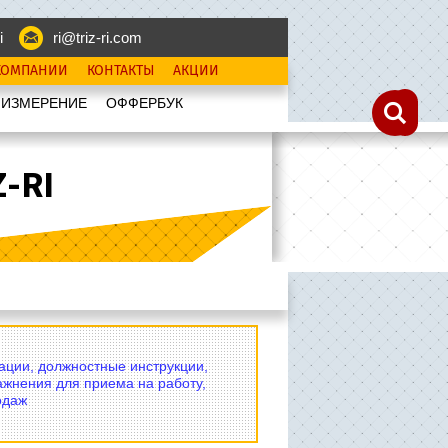
i
ri@triz-ri.com
КОМПАНИИ
КОНТАКТЫ
АКЦИИ
 ИЗМЕРЕНИЕ
OФФЕРБУК
-RI
вации, должностные инструкции,
ажнения для приема на работу,
одаж