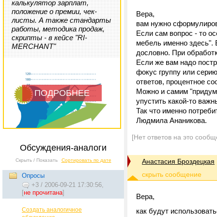
калькулятор зарплат,
положение о премии, чек-
Вера,
листы. А также стандарты
вам нужно сформулиров
работы, методика продаж,
Если сам вопрос - то о
скрипты - в кейсе "RI-
мебель именно здесь".
MERCHANT"
дословно. При обработ
Если же вам надо постр
фокус группу или серию
ответов, процентное со
Можно и самим "придума
ПОДРОБНЕЕ
упустить какой-то важн
Так что именно потреби
Людмила Ананикова.
[Нет ответов на это сообщ
Обсуждения-аналоги
Скрыть / Показать
Сортировать по дате
Анастасия Броздецкая
Опросы
+3
/
2006-09-21 17:30:56,
[
не прочитана
]
Вера,
Создать аналогичное
как будут использовать