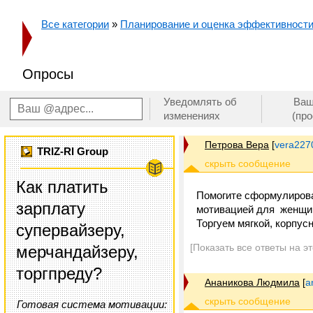
Все категории
»
Планирование и оценка эффективност
Опросы
Уведомлять об
Ваш
изменениях
(пр
Петрова Вера
[
vera227
TRIZ-RI Group
Как платить
Помогите сформулирова
зарплату
мотивацией для женщин
Торгуем мягкой, корпус
супервайзеру,
[Показать все ответы на э
мерчандайзеру,
торгпреду?
Ананикова Людмила
[
a
Готовая система мотивации: