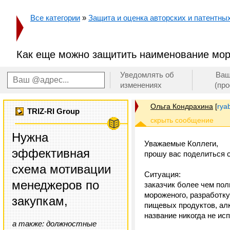
Все категории
»
Защита и оценка авторских и патентных 
Как еще можно защитить наименование мо
Уведомлять об
Ваш
изменениях
(пр
Ольга Кондрахина
[
rya
TRIZ-RI Group
Нужна
Уважаемые Коллеги,
эффективная
прошу вас поделиться 
схема мотивации
Ситуация:
менеджеров по
заказчик более чем пол
мороженого, разработку
закупкам,
пищевых продуктов, алк
название никогда не ис
а также: должностные