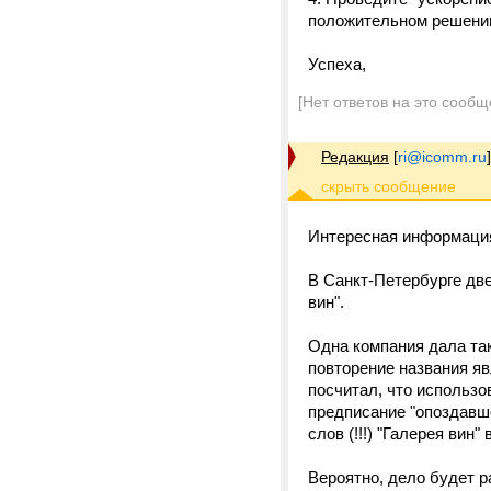
положительном решени
Успеха,
[Нет ответов на это сообщ
Редакция
[
ri@icomm.ru
]
Интересная информаци
В Санкт-Петербурге дв
вин".
Одна компания дала так
повторение названия
посчитал, что использо
предписание "опоздавш
слов (!!!) "Галерея вин" 
Вероятно, дело будет 