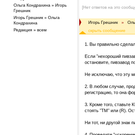
Ольга Кондрахина » Игорь
[Нет ответов на это сообщ
Грешник
Игорь Грешник » Ольга
Игорь Грешник
»
Оль
Кондрахина
Редакция » всем
1. Вы правильно сделал
Если "нехороший пивзав
остановите, пивзавод п
Не исключаю, что эту м
2. В любом случае, про
регистрацию, то она фо
3. Кроме того, ставьте
стоять "ТМ" или (R). Ос
Ни тот, ни другой знак 
4. Проведите "ускорени