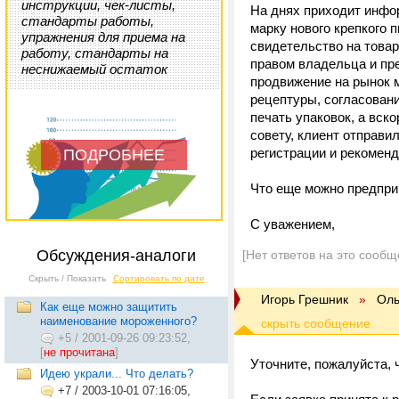
инструкции, чек-листы,
На днях приходит инфор
стандарты работы,
марку нового крепкого 
упражнения для приема на
свидетельство на товар
работу, стандарты на
правом владельца и пр
неснижаемый остаток
продвижение на рынок 
рецептуры, согласовани
печать упаковок, а вск
совету, клиент отправи
регистрации и рекомен
ПОДРОБНЕЕ
Что еще можно предпри
С уважением,
Обсуждения-аналоги
[Нет ответов на это сообщ
Скрыть / Показать
Сортировать по дате
Игорь Грешник
»
Оль
Как еще можно защитить
наименование мороженного?
+5
/
2001-09-26 09:23:52,
[
не прочитана
]
Уточните, пожалуйста, 
Идею украли... Что делать?
+7
/
2003-10-01 07:16:05,