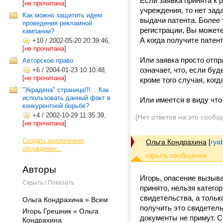
Если заявка принята к 
[
не прочитана
]
учреждения, то нет зад
Как можно защитить идею
выдачи патента. Более 
проведения рекламной
регистрации, Вы можете
кампании?
А когда получите патент,
+10
/
2002-05-20 20:39:46,
[
не прочитана
]
Или заявка просто отпр
Авторское право
означает, что, если бу
+6
/
2004-01-23 10:10:48,
[
не прочитана
]
кроме того случая, ког
"Украдена" страница!!!... Как
использовать данный факт в
Или имеется в виду что
конкурентной борьбе?
+4
/
2002-10-29 11:35:39,
[Нет ответов на это сообщ
[
не прочитана
]
Создать аналогичное
Ольга Кондрахина
[
rya
обсуждение...
Авторы
Игорь, опасение вызыва
Скрыть / Показать
принято, нельзя катего
свидетельства, а тольк
Ольга Кондрахина » Всем
получить это свидетель
Игорь Грешник » Ольга
документы не примут. 
Кондрахина