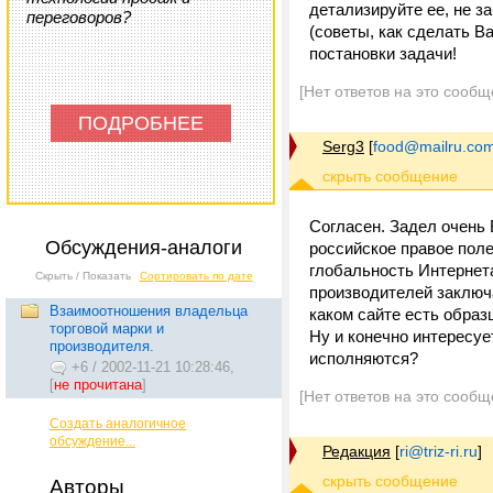
детализируйте ее, не з
переговоров?
(советы, как сделать 
постановки задачи!
[Нет ответов на это сообщ
ПОДРОБНЕЕ
Serg3
[
food@mailru.co
Согласен. Задел очень 
Обсуждения-аналоги
российское правое поле
глобальность Интернета
Скрыть / Показать
Сортировать по дате
производителей заключ
Взаимоотношения владельца
каком сайте есть образ
торговой марки и
Ну и конечно интересуе
производителя.
исполняются?
+6
/
2002-11-21 10:28:46,
[
не прочитана
]
[Нет ответов на это сообщ
Создать аналогичное
обсуждение...
Редакция
[
ri@triz-ri.ru
]
Авторы