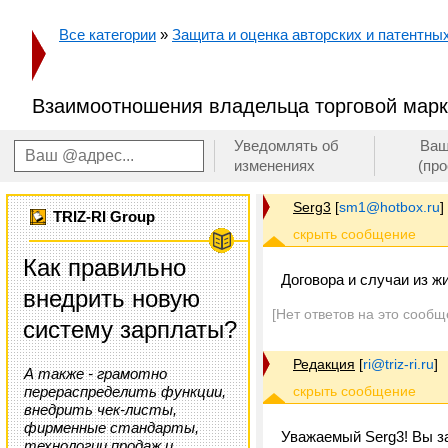
Все категории
»
Защита и оценка авторских и патентных 
Взаимоотношения владельца торговой марк
Уведомлять об
Ваш
изменениях
(пр
Serg3
[
sm1@hotbox.ru
]
TRIZ-RI Group
Как правильно
Договора и случаи из жи
внедрить новую
[Нет ответов на это сообщ
систему зарплаты?
Редакция
[
ri@triz-ri.ru
]
А также - грамотно
перераспределить функции,
внедрить чек-листы,
фирменные стандарты,
Уважаемый Serg3! Вы з
технологии продаж и