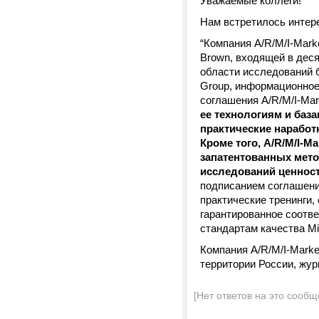
Уважаемые коллеги!
Нам встретилось интер
“Компания A/R/M/I-Marke
Brown, входящей в дес
области исследований б
Group, информационное
соглашения A/R/M/I-Mar
ее технологиям и база
практические наработ
Кроме того, A/R/M/I-
запатентованных мето
исследований ценнос
подписанием соглашения
практические тренинги,
гарантированное соотве
стандартам качества Mil
Компания A/R/M/I-Marke
территории России, журн
[Нет ответов на это сообщ