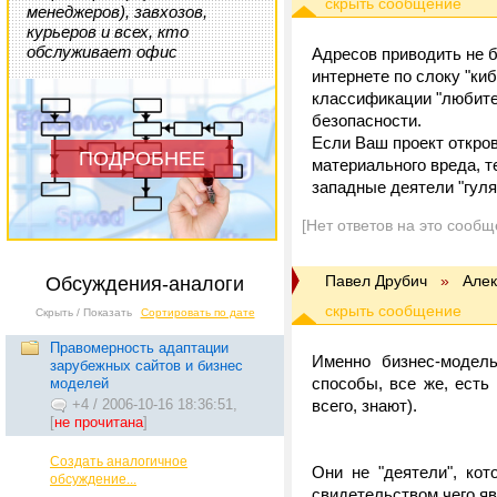
менеджеров), завхозов,
курьеров и всех, кто
обслуживает офис
Адресов приводить не б
интернете по слоку "ки
классификации "любител
безопасности.
Если Ваш проект откров
ПОДРОБНЕЕ
материального вреда, т
западные деятели "гуля
[Нет ответов на это сообщ
Павел Друбич
»
Алек
Обсуждения-аналоги
Скрыть / Показать
Сортировать по дате
Правомерность адаптации
Именно бизнес-модель
зарубежных сайтов и бизнес
способы, все же, есть
моделей
+4
/
2006-10-16 18:36:51,
всего, знают).
[
не прочитана
]
Создать аналогичное
Они не "деятели", ко
обсуждение...
свидетельством чего яв