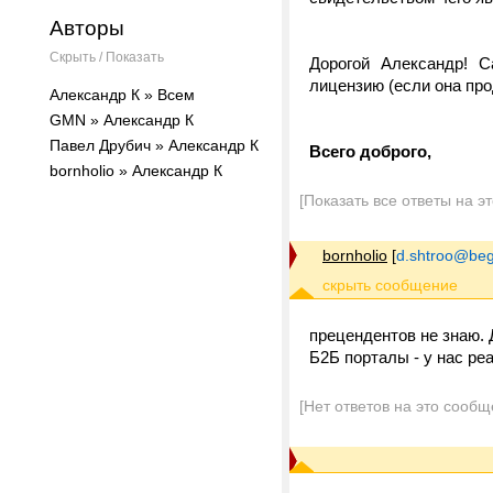
Авторы
Скрыть / Показать
Дорогой Александр! С
лицензию (если она про
Александр К » Всем
GMN » Александр К
Павел Друбич » Александр К
Всего доброго,
bornholio » Александр К
[Показать все ответы на э
bornholio
[
d.shtroo@beg
прецендентов не знаю. 
Б2Б порталы - у нас ре
[Нет ответов на это сообщ