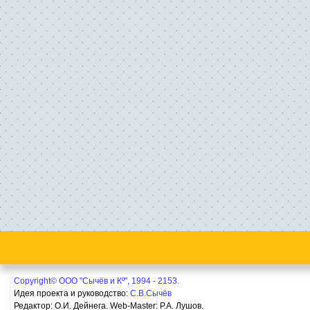
Copyright© ООО "Сычёв и Кº", 1994 - 2153.
Идея проекта и руководство:
С.В.Сычёв
Редактор: О.И. Дейнега. Web-Master:
Р.А. Лушов.