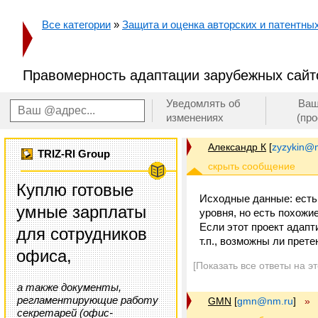
Все категории
»
Защита и оценка авторских и патентных 
Правомерность адаптации зарубежных сайт
Уведомлять об
Ваш
изменениях
(пр
Александр К
[
zyzykin@m
TRIZ-RI Group
Куплю готовые
Исходные данные: есть 
умные зарплаты
уровня, но есть похожие
Если этот проект адапт
для сотрудников
т.п., возможны ли прет
офиса,
[Показать все ответы на э
а также документы,
регламентирующие работу
GMN
[
gmn@nm.ru
]
»
секретарей (офис-