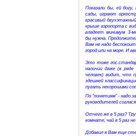
Показали бы, ей богу,
сады, играют оркест
красивый двухэтажный
крыше аэропорта с вид
владеет минимум 3-мя
бы нужна. Продолжите
Вам не надо беспокоит
город или на море. И а
Это тоже гос.стандар
наличии даже (в ряде
человек) видит, что 
здешней классификаци
пугать нехорошими сот
По "понятиям" - надо з
руководителей соглася
Отчего же в 5 раз? Тр
комнате, чай в 5 раз н
Добавил я Вам еще ст