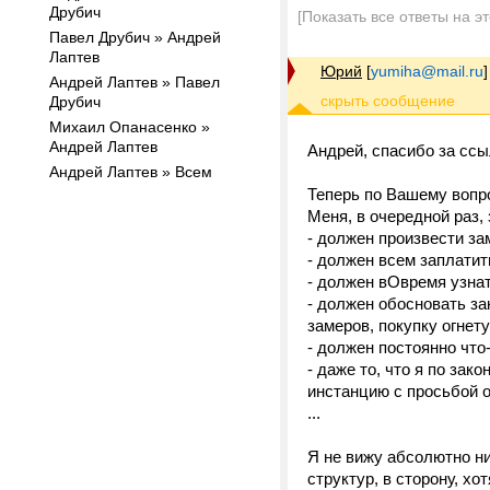
Друбич
[Показать все ответы на э
Павел Друбич » Андрей
Лаптев
Юрий
[
yumiha@mail.ru
]
Андрей Лаптев » Павел
Друбич
Михаил Опанасенко »
Андрей Лаптев
Андрей, спасибо за ссы
Андрей Лаптев » Всем
Теперь по Вашему вопр
Меня, в очередной раз, 
- должен произвести за
- должен всем заплатит
- должен вОвремя узнат
- должен обосновать за
замеров, покупку огнет
- должен постоянно что
- даже то, что я по за
инстанцию с просьбой 
...
Я не вижу абсолютно н
структур, в сторону, хо