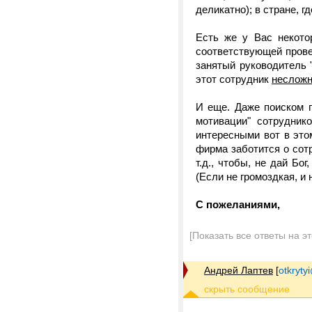
деликатно); в стране, 
Есть же у Вас некото
соответствующей проверк
занятый руководитель "
этот сотрудник
неслож
И еще. Даже поиском 
мотивации" сотрудник
интересными вот в это
фирма заботится о сот
т.д., чтобы, не дай Бо
(Если не громоздкая, и 
С пожеланиями,
[Показать все ответы на э
Андрей Лаптев
[
otkrytyi