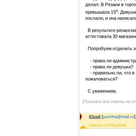
делал. В Рязани в торг
о
превышала 15
. Девушк
послали, и она написал
В результате рязанский
аттестовала 30 магазин
Попробуем отделить зе
- права ли администр
- права ли девушка?
- правильно ли, что в 
пожаловаться?
С уважением,
[Показать все ответы на э
Юрий
[
yumiha@mail.ru
]