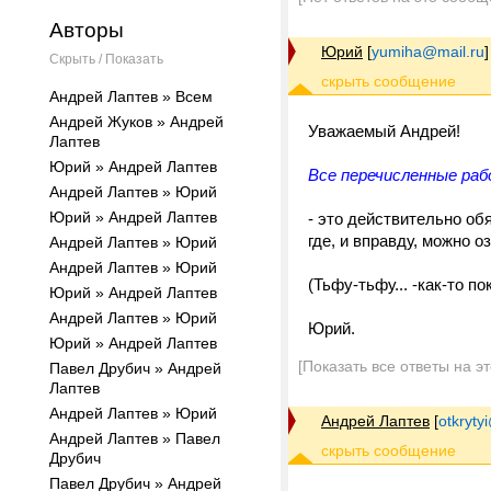
Авторы
Юрий
[
yumiha@mail.ru
]
Скрыть / Показать
Андрей Лаптев » Всем
Андрей Жуков » Андрей
Уважаемый Андрей!
Лаптев
Юрий » Андрей Лаптев
Все перечисленные раб
Андрей Лаптев » Юрий
Юрий » Андрей Лаптев
- это действительно об
где, и вправду, можно 
Андрей Лаптев » Юрий
Андрей Лаптев » Юрий
(Тьфу-тьфу... -как-то п
Юрий » Андрей Лаптев
Андрей Лаптев » Юрий
Юрий.
Юрий » Андрей Лаптев
[Показать все ответы на э
Павел Друбич » Андрей
Лаптев
Андрей Лаптев » Юрий
Андрей Лаптев
[
otkrytyi
Андрей Лаптев » Павел
Друбич
Павел Друбич » Андрей