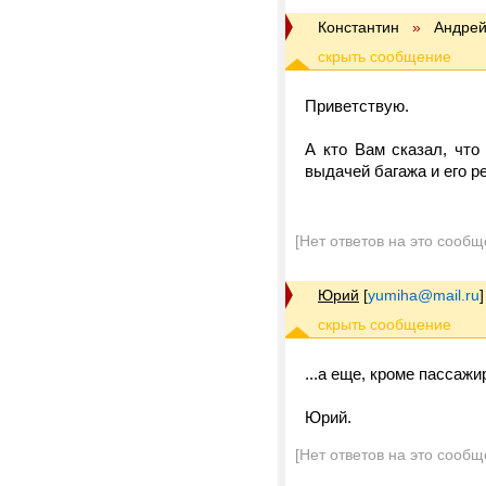
Константин
»
Андрей
Приветствую.
А кто Вам сказал, чт
выдачей багажа и его р
[Нет ответов на это сообщ
Юрий
[
yumiha@mail.ru
]
...а еще, кроме пассажир
Юрий.
[Нет ответов на это сообщ