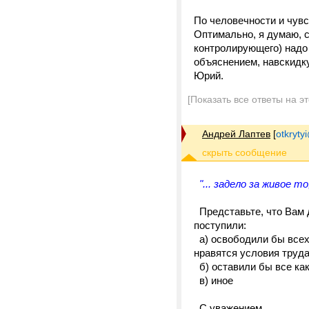
По человечности и чувс
Оптимально, я думаю, с
контролирующего) надо
объяснением, навскидку
Юрий.
[Показать все ответы на э
Андрей Лаптев
[
otkrytyi
"... задело за живое 
Представьте, что Вам 
поступили:
а) освободили бы всех 
нравятся условия труда
б) оставили бы все как
в) иное
С уважением,