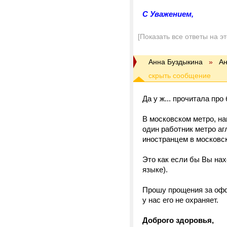
C Уважением,
[Показать все ответы на э
Анна Буздыкина
»
Ан
Да у ж... прочитала про
В московском метро, на
один работник метро аг
иностранцем в московс
Это как если бы Вы нах
языке).
Прошу прощения за офф-т
у нас его не охраняет.
Доброго здоровья,