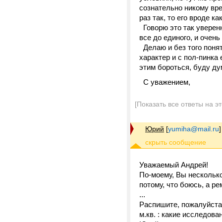
сознательно никому вре
раз так, то его вроде ка
Говорю это так уверенн
все до единого, и очень
Делаю и без того поня
характер и с пол-пинка
этим бороться, буду д
С уважением,
[Показать все ответы на э
Юрий
[
yumiha@mail.ru
]
Уважаемый Андрей!
По-моему, Вы несколько
потому, что боюсь, а р
...
Распишите, пожалуйста
м.кв. : какие исследова