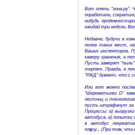
Вот опять "зона.ру".
поработали, сократили
нибудь продемонстиро
ожидай три недели. Вот
Недавно, будучи в ком
полна таких мест, на
Ваших инспекторов. П
камеру хранения, а по
Пусть замерят "пыль" 
терпят. Правда, я по
"РЖД" думает, что с се
Или вот можно посла
"Шереметьево D" зам
лестниц и технологию
пусть штрафанут за с
Процессы: а) выгрузки
автобуса, в) попытки 
в автобус некреати
пл
а
чу... (При том, что