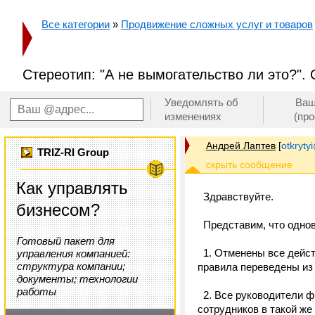
Все категории
»
Продвижение сложных услуг и товаров
Стереотип: "А не вымогательство ли это?".
Уведомлять об
Ваш
изменениях
(пр
Андрей Лаптев
[
otkrytyi
TRIZ-RI Group
Как управлять
Здравствуйте.
бизнесом?
Представим, что одно
Готовый пакет для
1. Отменены все дейст
управления компанией:
структура компании;
правила переведены из
документы; технологии
работы
2. Все руководители ф
сотрудников в такой же