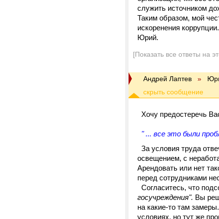
служить источником до
Таким образом, мой чес
искоренения коррупции.
Юрий.
[Показать все ответы на э
Андрей Лаптев
»
Юр
Хочу предостеречь Вас
" ... все это были проб
За условия труда отве
освещением, с нерабо
Арендовать или нет так
перед сотрудниками не
Согласитесь, что подс
госучреждения".
Вы реши
на какие-то там замеры
условиях, но тут же пр