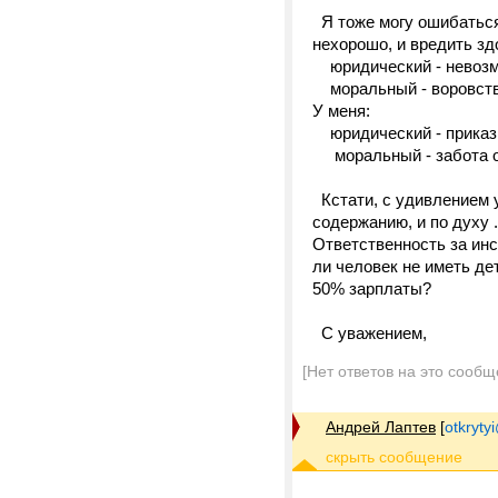
Я тоже могу ошибаться,
нехорошо, и вредить зд
юридический - невозм
моральный - воровств
У меня:
юридический - приказ 
моральный - забота о
Кстати, с удивлением у
содержанию, и по духу 
Ответственность за инс
ли человек не иметь дет
50% зарплаты?
С уважением,
[Нет ответов на это сообщ
Андрей Лаптев
[
otkrytyi