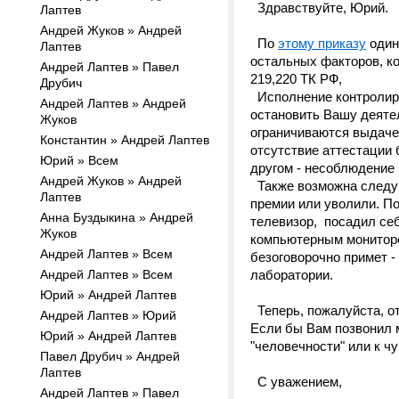
Здравствуйте, Юрий.
Лаптев
Андрей Жуков » Андрей
По
этому приказу
один
Лаптев
остальных факторов, ко
Андрей Лаптев » Павел
219,220 ТК РФ,
Друбич
Исполнение контролиру
Андрей Лаптев » Андрей
остановить Вашу деятел
Жуков
ограничиваются выдачей
Константин » Андрей Лаптев
отсутствие аттестации 
Юрий » Всем
другом - несоблюдение 
Андрей Жуков » Андрей
Также возможна следую
Лаптев
премии или уволили. По
Анна Буздыкина » Андрей
телевизор, посадил себ
Жуков
компьютерным монитором
Андрей Лаптев » Всем
безоговорочно примет 
Андрей Лаптев » Всем
лаборатории.
Юрий » Андрей Лаптев
Теперь, пожалуйста, от
Андрей Лаптев » Юрий
Если бы Вам позвонил 
Юрий » Андрей Лаптев
"человечности" или к ч
Павел Друбич » Андрей
Лаптев
С уважением,
Андрей Лаптев » Павел