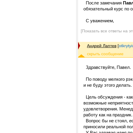
После замечания
Пав
обязательный курс по о
С уважением,
[Показать все ответы на э
Андрей Лаптев
[
otkrytyi
Здравствуйте, Павел.
По поводу мелкого рэк
и не буду этого делать
Цель обсуждения - как 
возможные неприятности
удовлетворения. Менед
работу как на праздник
Вопрос бы не стоял, е
приносили реальной по
У Вас здравая идея по 