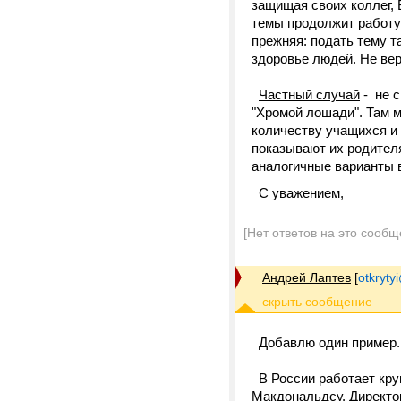
защищая своих коллег,
темы продолжит работу 
прежняя: подать тему т
здоровье людей. Не вер
Частный случай
- не с
"Хромой лошади". Там 
количеству учащихся и 
показывают их родител
аналогичные варианты
С уважением,
[Нет ответов на это сообщ
Андрей Лаптев
[
otkrytyi
Добавлю один пример.
В России работает кру
Макдональдсу. Директор