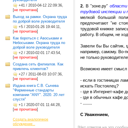
+41
/
2010-04-12 22:09:36,
2.
В "зоне.ру"
области
[
не прочитана
]
трудовой инспекции и 
Выход за рамки. Охрана труда
мелкой большой поли
по доброй воле руководителя
предпочитают "не сто
+5
/
2010-01-26 19:44:11,
трудовой книжке запис
[
не прочитана
]
работу. В общем, не ход
Как бороться с Авоськами и
Небоськами. Охрана труда по
Завели бы Вы сайтик, г
доброй воле руководителя
например, самому. Во-п
+2
/
2010-02-01 17:43:54,
не только руководителе
[
не прочитана
]
Создана сеть филиалов. Как
Возможно имеет смысл 
привлечь клиентов?
+27
/
2011-08-03 10:07:36,
[
не прочитана
]
- если в гостиницах лам
Издана книга С.В. Сычева
искать Постоялец?
"Фирменные стандарты
- где в Интернет-кафе 
компании "ANY". 2020. 20 лет
- где в обычных кафе д
спустя"
- ........
+1
/
2020-07-01 11:44:28,
[
не прочитана
]
С Уважением,
Создать аналогичное
обсуждение...
[Нет ответов на это сообщ