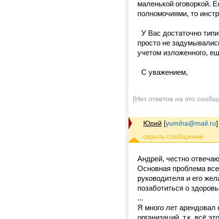
маленькой оговоркой. Е
полномочиями, то инст
У Вас достаточно типич
просто не задумывались
учетом изложенного, е
С уважением,
[Нет ответов на это сообщ
Юрий
[
yumiha@mail.ru
]
Андрей, честно отвечаю
Основная проблема всех
руководителя и его же
позаботиться о здоровь
...
Я много лет арендовал
организаций, т.к. всё э