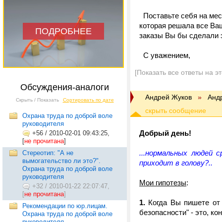
Поставьте себя на мест
которая решала все Ва
ПОДРОБНЕЕ
заказы Вы бы сделали 
С уважением,
[Показать все ответы на э
Обсуждения-аналоги
Андрей Жуков
»
Анд
Скрыть / Показать
Сортировать по дате
Охрана труда по доброй воле
руководителя
Добрый день!
+56
/
2010-02-01 09:43:25,
[
не прочитана
]
...нормальных людей 
Стереотип: "А не
вымогательство ли это?".
приходит в голову?..
Охрана труда по доброй воле
руководителя
Мои гипотезы
:
+32
/
2010-01-22 22:07:47,
[
не прочитана
]
1.
Когда Вы пишете от э
Рекомендации по юр.лицам.
безопасности" - это, ко
Охрана труда по доброй воле
руководителя