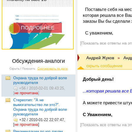
Поставьте себя на мест
которая решала все Ва
заказы Вы бы сделали 
ПОДРОБНЕЕ
С уважением,
[Показать все ответы на э
Андрей Жуков
»
Анд
Обсуждения-аналоги
Скрыть / Показать
Сортировать по дате
Охрана труда по доброй воле
Добрый день!
руководителя
+56
/
2010-02-01 09:43:25,
...которая решала все 
[
не прочитана
]
Стереотип: "А не
А можете привести штук
вымогательство ли это?".
Охрана труда по доброй воле
руководителя
C Уважением,
+32
/
2010-01-22 22:07:47,
[
не прочитана
]
[Показать все ответы на э
Рекомендации по юр.лицам.