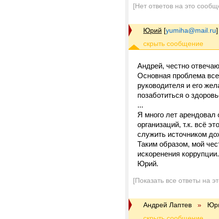
[Нет ответов на это сообщ
Юрий
[
yumiha@mail.ru
]
Андрей, честно отвечаю
Основная проблема всех
руководителя и его же
позаботиться о здоровь
...
Я много лет арендовал
организаций, т.к. всё э
служить источником до
Таким образом, мой чес
искоренения коррупции.
Юрий.
[Показать все ответы на э
Андрей Лаптев
»
Юр