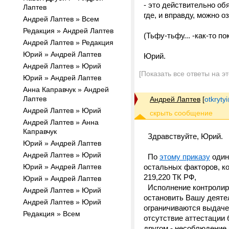
- это действительно об
Лаптев
где, и вправду, можно 
Андрей Лаптев » Всем
Редакция » Андрей Лаптев
(Тьфу-тьфу... -как-то п
Андрей Лаптев » Редакция
Юрий » Андрей Лаптев
Юрий.
Андрей Лаптев » Юрий
[Показать все ответы на э
Юрий » Андрей Лаптев
Анна Каправчук » Андрей
Лаптев
Андрей Лаптев
[
otkrytyi
Андрей Лаптев » Юрий
Андрей Лаптев » Анна
Каправчук
Здравствуйте, Юрий.
Юрий » Андрей Лаптев
Андрей Лаптев » Юрий
По
этому приказу
один
Юрий » Андрей Лаптев
остальных факторов, ко
219,220 ТК РФ,
Юрий » Андрей Лаптев
Исполнение контролиру
Андрей Лаптев » Юрий
остановить Вашу деятел
Андрей Лаптев » Юрий
ограничиваются выдачей
Редакция » Всем
отсутствие аттестации 
другом - несоблюдение 