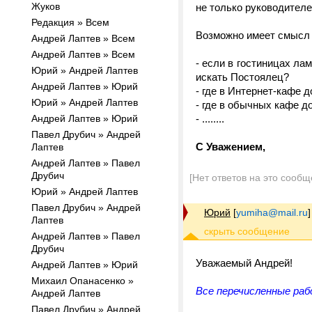
Жуков
не только руководителе
Редакция » Всем
Возможно имеет смысл 
Андрей Лаптев » Всем
Андрей Лаптев » Всем
- если в гостиницах лам
Юрий » Андрей Лаптев
искать Постоялец?
Андрей Лаптев » Юрий
- где в Интернет-кафе 
Юрий » Андрей Лаптев
- где в обычных кафе д
Андрей Лаптев » Юрий
- ........
Павел Друбич » Андрей
С Уважением,
Лаптев
Андрей Лаптев » Павел
Друбич
[Нет ответов на это сообщ
Юрий » Андрей Лаптев
Павел Друбич » Андрей
Юрий
[
yumiha@mail.ru
]
Лаптев
Андрей Лаптев » Павел
Друбич
Уважаемый Андрей!
Андрей Лаптев » Юрий
Михаил Опанасенко »
Все перечисленные раб
Андрей Лаптев
Павел Друбич » Андрей