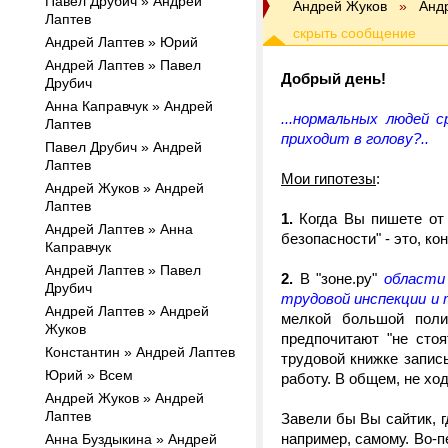
Павел Друбич » Андрей
Андрей Жуков
»
Анд
Лаптев
Андрей Лаптев » Юрий
Андрей Лаптев » Павел
Добрый день!
Друбич
Анна Каправчук » Андрей
...нормальных людей 
Лаптев
приходит в голову?..
Павел Друбич » Андрей
Лаптев
Мои гипотезы
:
Андрей Жуков » Андрей
Лаптев
1.
Когда Вы пишете от э
Андрей Лаптев » Анна
безопасности" - это, ко
Каправчук
Андрей Лаптев » Павел
2.
В "зоне.ру"
области
Друбич
трудовой инспекции и 
Андрей Лаптев » Андрей
мелкой большой поли
Жуков
предпочитают "не сто
Константин » Андрей Лаптев
трудовой книжке запис
Юрий » Всем
работу. В общем, не ход
Андрей Жуков » Андрей
Лаптев
Завели бы Вы сайтик, г
например, самому. Во-п
Анна Буздыкина » Андрей