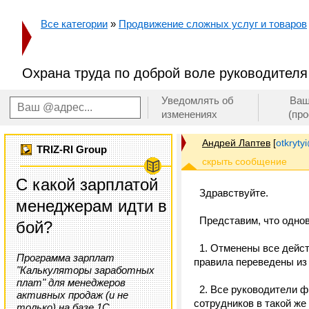
Все категории
»
Продвижение сложных услуг и товаров
Охрана труда по доброй воле руководителя
Уведомлять об
Ваш
изменениях
(пр
Андрей Лаптев
[
otkrytyi
TRIZ-RI Group
С какой зарплатой
Здравствуйте.
менеджерам идти в
Представим, что одно
бой?
1. Отменены все дейст
Программа зарплат
правила переведены из
"Калькуляторы заработных
плат" для менеджеров
2. Все руководители ф
активных продаж (и не
сотрудников в такой же
только) на базе 1С