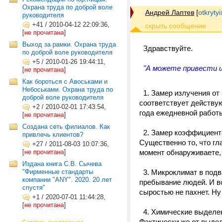
Охрана труда по доброй воле
Андрей Лаптев
[
otkrytyi
руководителя
+41
/
2010-04-12 22:09:36,
[
не прочитана
]
Выход за рамки. Охрана труда
Здравствуйте.
по доброй воле руководителя
+5
/
2010-01-26 19:44:11,
"А можете привести шт
[
не прочитана
]
Как бороться с Авоськами и
Небоськами. Охрана труда по
1. Замер излучения от
доброй воле руководителя
соответствует действую
+2
/
2010-02-01 17:43:54,
года ежедневной работ
[
не прочитана
]
Создана сеть филиалов. Как
2. Замер коэффициента
привлечь клиентов?
Существенно то, что гл
+27
/
2011-08-03 10:07:36,
[
не прочитана
]
момент обнаруживаете,
Издана книга С.В. Сычева
"Фирменные стандарты
3. Микроклимат в подв
компании "ANY". 2020. 20 лет
пребывание людей. И во
спустя"
сыростью не пахнет. Ну 
+1
/
2020-07-01 11:44:28,
[
не прочитана
]
4. Химические выделен
Фактически же от выде