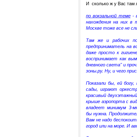
И сколько ж у Вас там 
по вокзальной теме
- 
нахождения на них в 
Москве тоже все не сла
Там же и рабочих п
предприниматель на в
даже просто к гигиен
воспринимает как вым
дневного света" и проч
зоны.ру. Ну, и чего при
Показали бы, ей богу,
сады, играют оркест
красивый двухэтажный
крыше аэропорта с вид
владеет минимум 3-мя
бы нужна. Продолжите
Вам не надо беспокоит
город или на море. И а