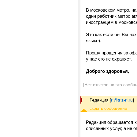
В московском метро, на
один работник метро аг
иностранцем в московс
Это как если бы Вы нах
языке).
Прошу прощения за офф-т
у нас его не охраняет.
Доброго здоровья,
[Нет ответов на это сообщ
Редакция
[
ri@triz-ri.ru
]
Редакция обращается к
описанных услуг, а не о