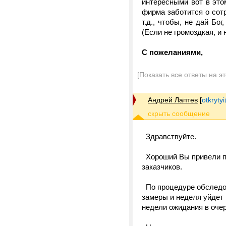
интересными вот в это
фирма заботится о сот
т.д., чтобы, не дай Бо
(Если не громоздкая, и 
С пожеланиями,
[Показать все ответы на э
Андрей Лаптев
[
otkrytyi
Здравствуйте.
Хороший Вы привели пр
заказчиков.
По процедуре обследов
замеры и неделя уйдет 
недели ожидания в оче