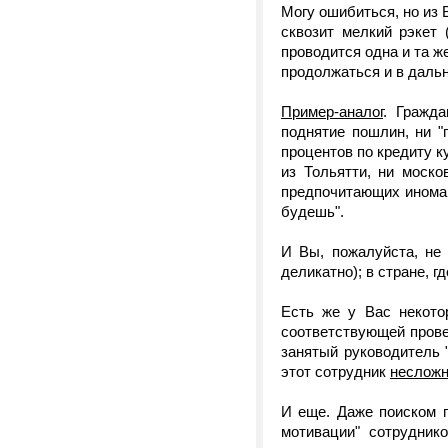
Могу ошибиться, но из
сквозит мелкий рэкет 
проводится одна и та же
продолжаться и в дальн
Пример-аналог
. Гражд
поднятие пошлин, ни "
процентов по кредиту к
из Тольятти, ни моск
предпочитающих иномарки
будешь".
И Вы, пожалуйста, не
деликатно); в стране, 
Есть же у Вас некото
соответствующей проверк
занятый руководитель "
этот сотрудник
неслож
И еще. Даже поиском 
мотивации" сотрудник