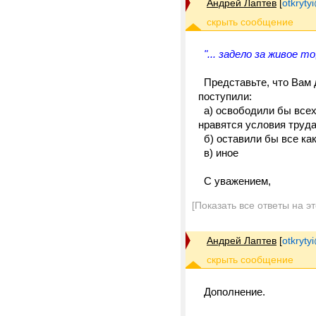
Андрей Лаптев
[
otkrytyi
"... задело за живое 
Представьте, что Вам 
поступили:
а) освободили бы всех 
нравятся условия труда
б) оставили бы все как
в) иное
С уважением,
[Показать все ответы на э
Андрей Лаптев
[
otkrytyi
Дополнение.