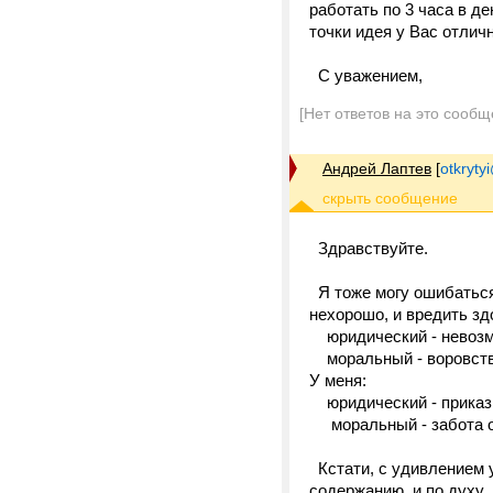
работать по 3 часа в де
точки идея у Вас отлич
С уважением,
[Нет ответов на это сообщ
Андрей Лаптев
[
otkrytyi
Здравствуйте.
Я тоже могу ошибаться,
нехорошо, и вредить зд
юридический - невозм
моральный - воровств
У меня:
юридический - приказ 
моральный - забота о
Кстати, с удивлением у
содержанию, и по духу 