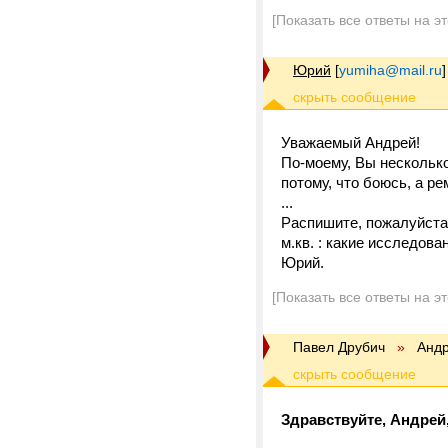
[Показать все ответы на э
Юрий
[
yumiha@mail.ru
]
Уважаемый Андрей!
По-моему, Вы несколько
потому, что боюсь, а р
...
Распишите, пожалуйста
м.кв. : какие исследова
Юрий.
[Показать все ответы на э
Павел Друбич
»
Андр
Здравствуйте, Андрей