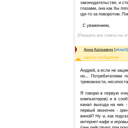
законодательстве, и ст
глазами, она как бы по
где-то за поворотом. П
С уважением,
[Показать все ответы на э
Анна Каправчук
[
akapl@
Андрей, а если не заци
но... Потребителями 
тревожности, несопост
Я говорю в первую оче
компьютеров) и в соо
канал выхода на них - 
первый звоночек - зре
виной? Ну и, как подс
интернет-кафе и игров
(они действуют при поч