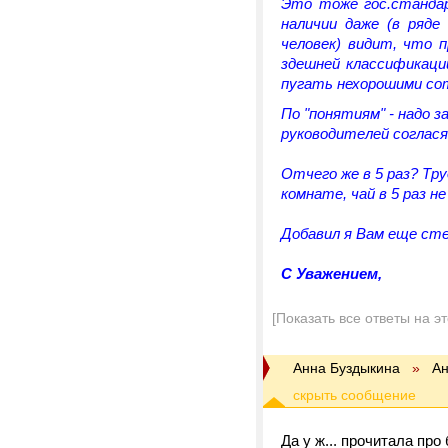
Это тоже гос.стандар
наличии даже (в ряде
человек) видит, что 
здешней классификаци
пугать нехорошими сот
По "понятиям" - надо з
руководителей соглася
Отчего же в 5 раз? Тр
комнате, чай в 5 раз н
Добавил я Вам еще ст
C Уважением,
[Показать все ответы на э
Анна Буздыкина
»
Ан
Да у ж... прочитала про