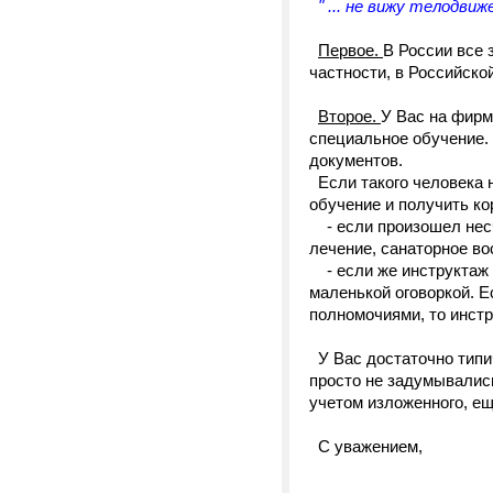
" ... не вижу телодви
Первое.
В России все 
частности, в Российской
Второе.
У Вас на фирм
специальное обучение.
документов.
Если такого человека н
обучение и получить ко
- если произошел несч
лечение, санаторное в
- если же инструктаж п
маленькой оговоркой. Е
полномочиями, то инст
У Вас достаточно типич
просто не задумывались
учетом изложенного, е
С уважением,