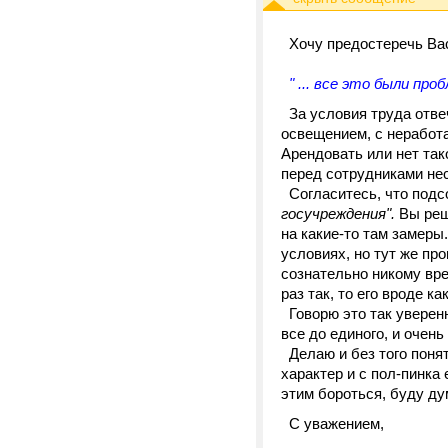
Хочу предостеречь Вас
" ... все это были проб
За условия труда отве
освещением, с нерабо
Арендовать или нет так
перед сотрудниками не
Согласитесь, что подс
госучреждения".
Вы реши
на какие-то там замеры
условиях, но тут же пр
сознательно никому вре
раз так, то его вроде ка
Говорю это так уверенн
все до единого, и очень
Делаю и без того поня
характер и с пол-пинка
этим бороться, буду д
С уважением,