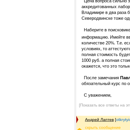
Цена вопроса сильно за
аккредитованных лабор
Владимире в два раза б
Северодвинске тоже одн
Наберите в поисковике
информацию. Имейте вв
количестве 20%. Т.е. е
условиях, то аттестуют
полная стоимость будет
1000 руб. а полная сто
окажется, что это толь
После замечания
Пав
обязательный курс по о
С уважением,
[Показать все ответы на э
Андрей Лаптев
[
otkrytyi