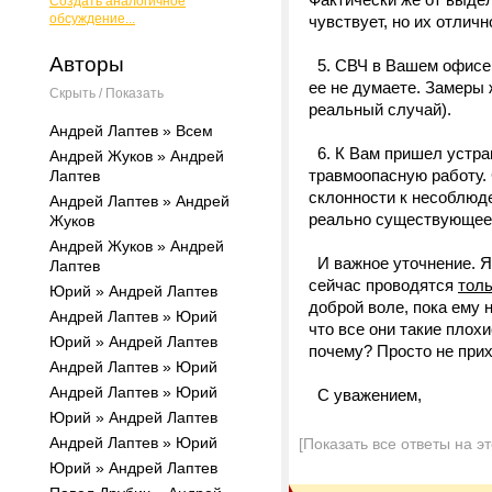
Создать аналогичное
обсуждение...
чувствует, но их отличн
Авторы
5. СВЧ в Вашем офисе с
ее не думаете. Замеры 
Скрыть / Показать
реальный случай).
Андрей Лаптев » Всем
6. К Вам пришел устра
Андрей Жуков » Андрей
травмоопасную работу.
Лаптев
склонности к несоблюде
Андрей Лаптев » Андрей
реально существующее
Жуков
Андрей Жуков » Андрей
И важное уточнение. Я 
Лаптев
сейчас проводятся
тол
Юрий » Андрей Лаптев
доброй воле, пока ему н
Андрей Лаптев » Юрий
что все они такие плох
Юрий » Андрей Лаптев
почему? Просто не прих
Андрей Лаптев » Юрий
Андрей Лаптев » Юрий
С уважением,
Юрий » Андрей Лаптев
Андрей Лаптев » Юрий
[Показать все ответы на э
Юрий » Андрей Лаптев