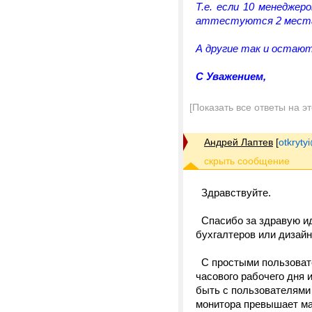
Т.е. если 10 менедже
аттестуются 2 мест
А другие так и остаю
C Уважением,
[Показать все ответы на э
Андрей Лаптев
[
otkrytyi
Здравствуйте.
Спасибо за здравую ид
бухгалтеров или дизайн
С простыми пользовате
часового рабочего дня и
быть с пользователями 
монитора превышает мак