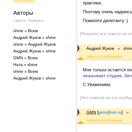
обсуждение...
практики.
Поэтому очень надеюсь 
Авторы
Помогите дилетанту :)
Скрыть / Показать
shine » Всем
[Показать все ответы на э
Андрей Жуков » shine
shine » Андрей Жуков
Андрей Жуков
»
shin
Андрей Жуков » shine
GMN » Всем
Ната » shine
Мне только остается по
shine » Всем
оказывает студия. За
Андрей Жуков » shine
С Уважением,
[Нет ответов на это сообщ
GMN
[
gmn@nm.ru
]
»