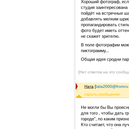
Хороший фотограф, если
студия заинтересована 
пойдёт на встречные ша
добавлять мелким шрифт
пропагандировать стиль
фото будет иметь оттен
не скажет зрителю.
В поле фотографии мож
пиктограмму...
Общая идея сродни пар
[Нет ответов на это сообщ
Ната
[
tata2000@fromru
Не могли бы Вы проясни
для того , чтобы дать 
городе", по каким приз
Кто считает, что она л