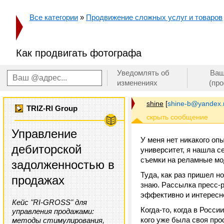
Все категории
»
Продвижение сложных услуг и товаров
Как продвигать фотографа
Уведомлять об
Ваш
изменениях
(пр
shine
[
shine-b@yandex.
TRIZ-RI Group
Управление
У меня нет никакого опы
дебиторской
университет, я нашла с
съемки на реламные мод
задолженностью в
Туда, как раз пришел н
продажах
знаю. Рассылка пресс-р
эффективно и интересно
Кейс "RI-GROSS" для
Когда-то, когда в Росс
управления продажами:
кого уже была своя пр
методы стимулирования,