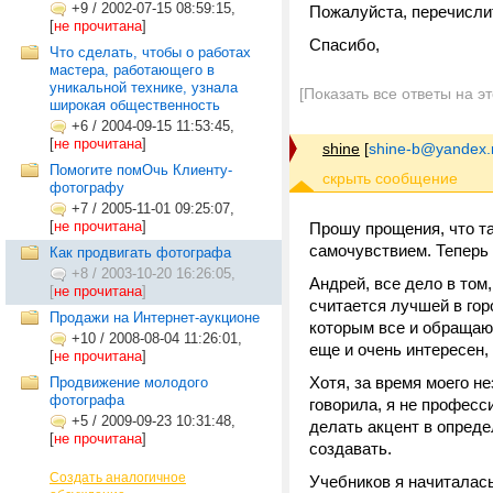
+9
/
2002-07-15 08:59:15,
Пожалуйста, перечислит
[
не прочитана
]
Спасибо,
Что сделать, чтобы о работах
мастера, работающего в
уникальной технике, узнала
[Показать все ответы на э
широкая общественность
+6
/
2004-09-15 11:53:45,
[
не прочитана
]
shine
[
shine-b@yandex.
Помогите помОчь Клиенту-
фотографу
+7
/
2005-11-01 09:25:07,
[
не прочитана
]
Прошу прощения, что та
самочувствием. Теперь 
Как продвигать фотографа
+8
/
2003-10-20 16:26:05,
Андрей, все дело в том
[
не прочитана
]
считается лучшей в гор
Продажи на Интернет-аукционе
которым все и обращаю
+10
/
2008-08-04 11:26:01,
еще и очень интересен,
[
не прочитана
]
Хотя, за время моего не
Продвижение молодого
фотографа
говорила, я не професс
+5
/
2009-09-23 10:31:48,
делать акцент в опред
[
не прочитана
]
создавать.
Создать аналогичное
Учебников я начиталась