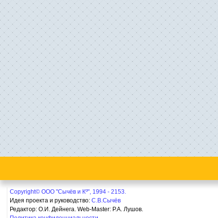
Copyright© ООО "Сычёв и Кº", 1994 - 2153.
Идея проекта и руководство:
С.В.Сычёв
Редактор: О.И. Дейнега. Web-Master:
Р.А. Лушов.