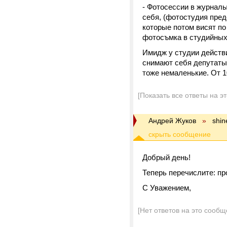
- Фотосессии в журнал
себя, (фотостудия пре
которые потом висят по
фотосъмка в студийных 
Имидж у студии действи
снимают себя депутаты 
тоже немаленькие. От 10
[Показать все ответы на э
Андрей Жуков
»
shin
Добрый день!
Теперь перечислите: п
С Уважением,
[Нет ответов на это сообщ