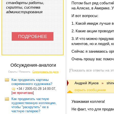
стандарты работы,
Потом был ряд событий
скрипты, система
на Аляске, в Америке. 
администрирования
И вот вопросы:
1. Какой имидж лучше в
2. Какие акции проводи
ПОДРОБНЕЕ
3. И что можно придума
клиентов, но и людей, 
Сейчас я занимаюсь орг
Очень прошу вас помочь
Обсуждения-аналоги
[Показать все ответы на э
Скрыть / Показать
Сортировать по дате
Как продвигать картины
Андрей Жуков
»
shin
современного художника?
+34
/
2005-01-28 14:00:07,
[
не прочитана
]
Как продвигать частную
Уважамая коллега!
художественную коллекцию,
чтобы "раскрутить" ее в
Не факт, что для прод
частную галерею?