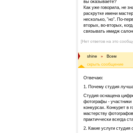
вы оказываете?
Как уже говорила, не з
раскрутке имени масте
несколько, "но". По-пе
вторых, во-вторых, ког
связывать имидж салона
[Нет ответов на это сообщ
shine
»
Всем
Отвечаю:
1. Почему студия лучш
Студия оснащена цифро
фотографы - участники 
конкурсах. Конкурет в 
мастерству фотографов
практиччески всегда ст
2. Какие услуги студия