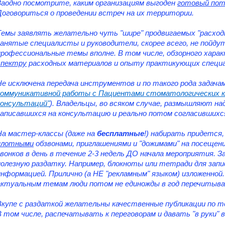
Заодно посмотрите, каким организациям выгоден
готовый пот
Договориться о проведении встреч на их территории.
Темы заявлять желательно чуть "шире" продвигаемых "расход
занятые специалисты и руководители, скорее всего, не пойду
профессиональные темы вполне. В том числе, обзорного харак
спектру
расходных материалов и опыту практикующих специа
Не исключена передача инструментов и по такого рода задача
коммуникативной работы с Пациентами стоматологических кл
консультаций"
). Владельцы, во всяком случае, размышляют н
записавшихся на консультацию и реально потом согласившихся
На мастер-классы (даже на
бесплатные
!) набирать придется,
плотными
обзвонами, приглашениями и "дожимами" на посещени
звонков в день в течение 2-3 недель ДО начала мероприятия.
полезную раздатку. Например, блокноты или тетради для запис
информацией. Прилично (а НЕ "рекламным" языком) изложенной
актуальным темам люди потом не единожды в год перечитыв
Вкупе с раздаткой желательны качественные публикации по те
В том числе, распечатывать к переговорам и давать "в руки" 