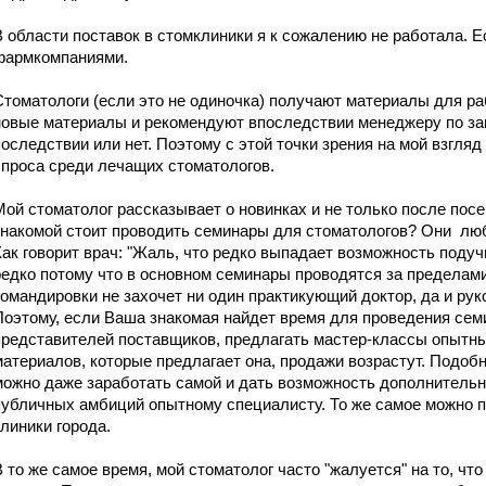
В области поставок в стомклиники я к сожалению не работала. Е
фармкомпаниями.
Стоматологи (если это не одиночка) получают материалы для ра
новые материалы и рекомендуют впоследствии менеджеру по зак
последствии или нет. Поэтому с этой точки зрения на мой взгля
спроса среди лечащих стоматологов.
Мой стоматолог рассказывает о новинках и не только после по
знакомой стоит проводить семинары для стоматологов? Они лю
Как говорит врач: "Жаль, что редко выпадает возможность поду
редко потому что в основном семинары проводятся за пределами
командировки не захочет ни один практикующий доктор, да и рук
Поэтому, если Ваша знакомая найдет время для проведения сем
представителей поставщиков, предлагать мастер-классы опытн
материалов, которые предлагает она, продажи возрастут. Подобн
можно даже заработать самой и дать возможность дополнительн
публичных амбиций опытному специалисту. То же самое можно 
клиники города.
В то же самое время, мой стоматолог часто "жалуется" на то, чт