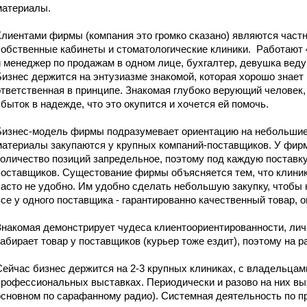
материалы.
Клиентами фирмы (компания это громко сказано) являются част
собственные кабинеты и стоматологические клиники. Работают 4
и менеджер по продажам в одном лице, бухгалтер, девушка ведущ
Бизнес держится на энтузиазме знакомой, которая хорошо знает
ответственная в принципе. Знакомая глубоко верующий человек, 
убыток в надежде, что это окупится и хочется ей помочь.
Бизнес-модель фирмы подразумевает ориентацию на небольшие 
материалы закупаются у крупных компаний-поставщиков. У фирм
количество позиций запредельное, поэтому под каждую поставку
поставщиков. Сущестование фирмы объясняется тем, что клини
часто не удобно. Им удобно сделать небольшую закупку, чтобы 
все у одного поставщика - гарантированно качественный товар, о
Знакомая демонстрирует чудеса клиентоориентированности, личн
забирает товар у поставщиков (курьер тоже ездит), поэтому на р
Сейчас бизнес держится на 2-3 крупных клиниках, с владельцам
профессиональных выставках. Периодически и разово на них вых
основном по сарафанному радио). Системная деятельность по пр