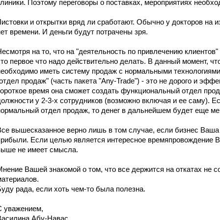
клиники. Поэтому переговоры о поставках, мероприятиях необход
Листовки и открытки вряд ли сработают. Обычно у докторов на 
нет времени. И деньги будут потрачены зря.
Несмотря на то, что на "деятельность по привлечению клиентов"
это первое что надо действительно делать. В данный момент, ч
необходимо иметь систему продаж с нормальными технологиями
"отдел продаж" (часть пакета "Any-Trade") - это не дорого и эф
короткое время она сможет создать функциональный отдел прод
должности у 2-3-х сотрудников (возможно включая и ее саму). Е
нормальный отдел продаж, то денег в дальнейшем будет еще м
Все вышесказанное верно лишь в том случае, если бизнес Ваша
прибыли. Если целью является интересное времяпровождение Ва
выше не имеет смысла.
Мнение Вашей знакомой о том, что все держится на откатах не с
материалов.
Буду рада, если хоть чем-то была полезна.
С уважением,
Василина Абу-Навас