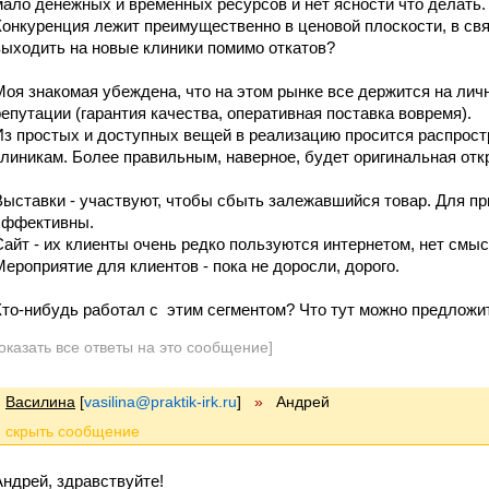
мало денежных и временных ресурсов и нет ясности что делать.
Конкуренция лежит преимущественно в ценовой плоскости, в связ
выходить на новые клиники помимо откатов?
Моя знакомая убеждена, что на этом рынке все держится на личн
репутации (гарантия качества, оперативная поставка вовремя).
Из простых и доступных вещей в реализацию просится распрост
клиникам. Более правильным, наверное, будет оригинальная отк
Выставки - участвуют, чтобы сбыть залежавшийся товар. Для п
эффективны.
Сайт - их клиенты очень редко пользуются интернетом, нет смыс
Мероприятие для клиентов - пока не доросли, дорого.
Кто-нибудь работал с этим сегментом? Что тут можно предложи
оказать все ответы на это сообщение]
Василина
[
vasilina@praktik-irk.ru
]
»
Андрей
Андрей, здравствуйте!