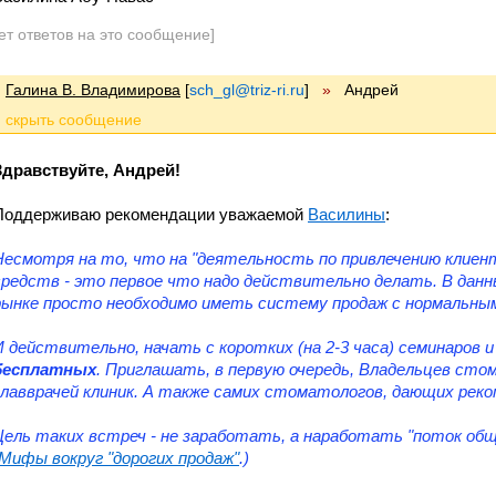
ет ответов на это сообщение]
Галина В. Владимирова
[
sch_gl@triz-ri.ru
]
»
Андрей
Здравствуйте, Андрей!
Поддерживаю рекомендации уважаемой
Василины
:
Несмотря на то, что на "деятельность по привлечению клиен
средств - это первое что надо действительно делать. В дан
рынке просто необходимо иметь систему продаж с нормальны
И действительно, начать с коротких (на 2-3 часа) семинаров 
бесплатных
. Приглашать, в первую очередь, Владельцев сто
главврачей клиник. А также самих стоматологов, дающих рек
Цель таких встреч - не заработать, а наработать "поток об
"Мифы вокруг "дорогих продаж"
.)