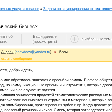
ожных услуг и товаров
»
Задачи позиционирования стоматологи
ический бизнес?
лять об
Ваши данные
в избранные тем
ниях
(просмотреть)
Андрей
[
aaavdeev@yandex.ru
]
»
Всем
Всем, добрый день,
Ко мне обратилась знакомая с просьбой помочь. В сфере общес
год, но коммуникационные приемы и инструменты, которые дово
компаний в ее случае не годятся.
Компания занимается продажей стоматологических расходных м
материалами понимаются инструменты и материалы, которые за
для пломбирования, протезирования зубов и пр. Когда делают ре
одноразовый резиновый чехол. Смесь, rоторая затвердевает и о