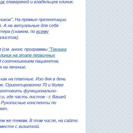
ок
главврачей и владельцев клиник.
ников". На прямые презентации
т. А на актуальные для себя
тера (скажем, по
всему
листов).
м (см. анонс программы
"Техника
иник на этапе первичных
ад соотношением пациентов,
 на лечение.
 как на платные. Изо дня в день
е. Ориентировочно 70 и более
 Заготовить функционально-
и, где часть листов - с Вашей
. Рукописные конспекты по
ают.
м же темам. В том числе, на сайте.
вместе с визиткой.