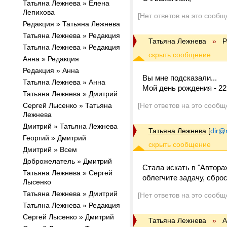
Татьяна Лежнева » Елена
Лепихова
[Нет ответов на это сообщ
Редакция » Татьяна Лежнева
Татьяна Лежнева » Редакция
Татьяна Лежнева
»
Р
Татьяна Лежнева » Редакция
Анна » Редакция
Редакция » Анна
Вы мне подсказали...
Татьяна Лежнева » Анна
Мой день рождения - 22
Татьяна Лежнева » Дмитрий
Сергей Лысенко » Татьяна
[Нет ответов на это сообщ
Лежнева
Дмитрий » Татьяна Лежнева
Татьяна Лежнева
[
dir@r
Георгий » Дмитрий
Дмитрий » Всем
Доброжелатель » Дмитрий
Стала искать в "Автора
Татьяна Лежнева » Сергей
облегчите задачу, сбр
Лысенко
Татьяна Лежнева » Дмитрий
[Нет ответов на это сообщ
Татьяна Лежнева » Редакция
Сергей Лысенко » Дмитрий
Татьяна Лежнева
»
А