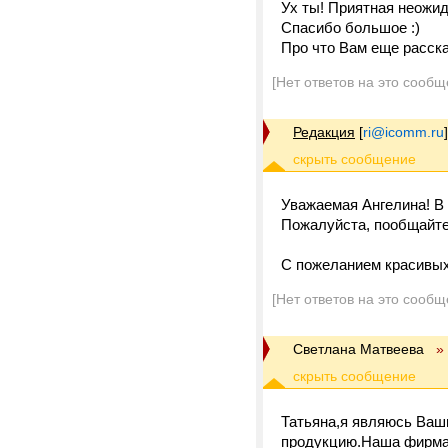
Ух ты! Приятная неожид
Спасибо большое :)
Про что Вам еще расска
[Нет ответов на это сообщ
Редакция
[
ri@icomm.ru
]
Уважаемая Ангелина! В
Пожалуйста, пообщайтес
С пожеланием красивых
[Нет ответов на это сообщ
Светлана Матвеева
»
Татьяна,я являюсь Ваш
продукцию.Наша фирма 