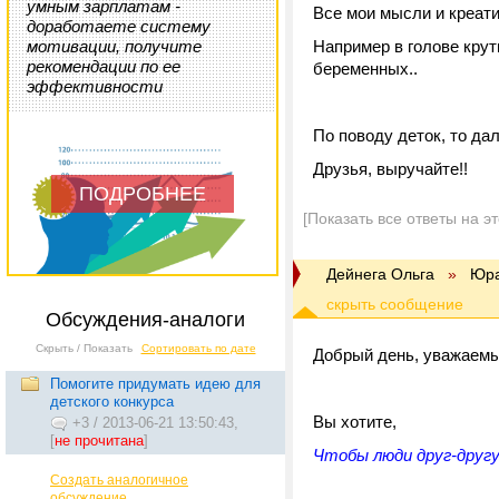
умным зарплатам -
Все мои мысли и креатив
доработаете систему
мотивации, получите
Например в голове крут
рекомендации по ее
беременных..
эффективности
По поводу деток, то да
Друзья, выручайте!!
ПОДРОБНЕЕ
[Показать все ответы на э
Дейнега Ольга
»
Юр
Обсуждения-аналоги
Скрыть / Показать
Сортировать по дате
Добрый день, уважаем
Помогите придумать идею для
детского конкурса
Вы хотите,
+3
/
2013-06-21 13:50:43,
[
не прочитана
]
Чтобы люди друг-другу
Создать аналогичное
обсуждение...