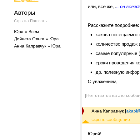
или, все же, .
.. он всегд
Авторы
Скрыть / Показать
Расскажите подробнее:
Юра » Всем
какова посещаемост
Дейнега Ольга » Юра
количество продаж 
Анна Каправчук » Юра
самые популярные 
сроки проведения к
др. полезную инфо
С уважением,
[Нет ответов на это сообщ
Анна Каправчук
[
akapl@
Юрий!