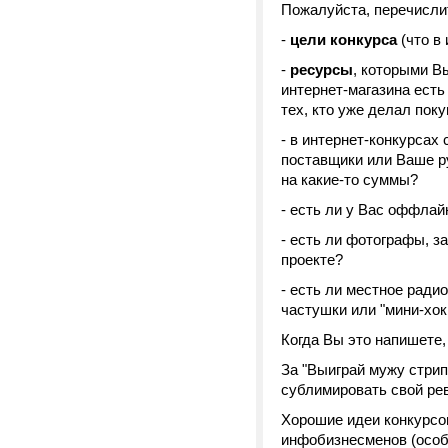
Пожалуйста, перечисли
-
цели конкурса
(что в
-
ресурсы
, которыми В
интернет-магазина есть
тех, кто уже делал поку
- в интернет-конкурсах
поставщики или Ваше ру
на какие-то суммы?
- есть ли у Вас оффла
- есть ли фотографы, з
проекте?
- есть ли местное ради
частушки или "мини-хок
Когда Вы это напишете,
За "Выиграй мужу стрип
сублимировать свой рев
Хорошие идеи конкурсов
инфобизнесменов (особ