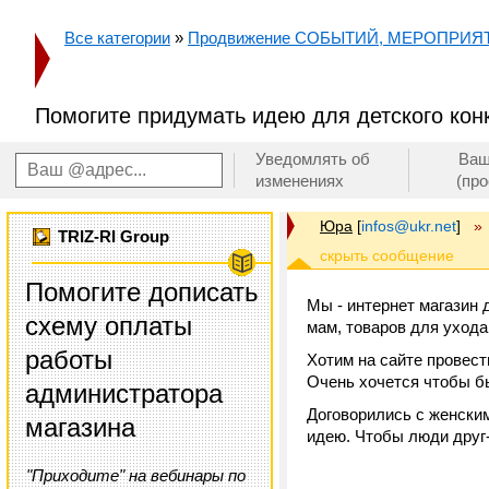
Все категории
»
Продвижение СОБЫТИЙ, МЕРОПРИЯ
Помогите придумать идею для детского кон
Уведомлять об
Ваш
изменениях
(пр
Юра
[
infos@ukr.net
]
»
TRIZ-RI Group
Помогите дописать
Мы - интернет магазин 
схему оплаты
мам, товаров для уход
работы
Хотим на сайте провест
Очень хочется чтобы бы
администратора
Договорились с женским
магазина
идею. Чтобы люди друг-
"Приходите" на вебинары по