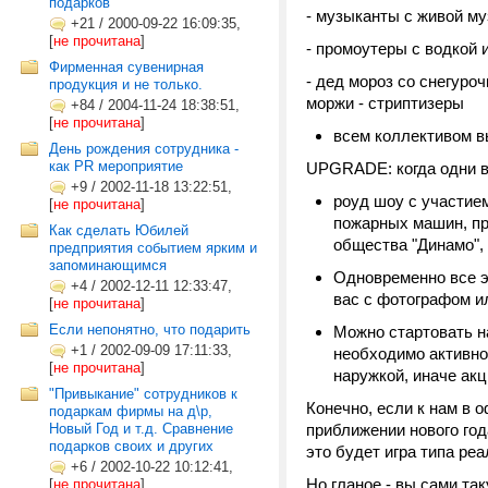
подарков
- музыканты с живой м
+21
/
2000-09-22 16:09:35,
[
не прочитана
]
- промоутеры с водкой 
Фирменная сувенирная
- дед мороз со снегуро
продукция и не только.
моржи - стриптизеры
+84
/
2004-11-24 18:38:51,
[
не прочитана
]
всем коллективом в
День рождения сотрудника -
как PR мероприятие
UPGRADE: когда одни в
+9
/
2002-11-18 13:22:51,
роуд шоу с участие
[
не прочитана
]
пожарных машин, пр
Как сделать Юбилей
общества "Динамо", 
предприятия событием ярким и
запоминающимся
Одновременно все э
+4
/
2002-12-11 12:33:47,
вас c фотографом и
[
не прочитана
]
Если непонятно, что подарить
Можно стартовать н
+1
/
2002-09-09 17:11:33,
необходимо активно
[
не прочитана
]
наружкой, иначе ак
"Привыкание" сотрудников к
Конечно, если к нам в 
подаркам фирмы на д\р,
Новый Год и т.д. Сравнение
приближении нового год
подарков своих и других
это будет игра типа ре
+6
/
2002-10-22 10:12:41,
Но гланое - вы сами та
[
не прочитана
]