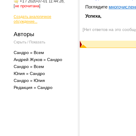
+1
/
2020-07-01 11:44:28,
[
не прочитана
]
Поглядите
многочислен
Успеха,
Создать аналогичное
обсуждение...
[Нет ответов на это сообщ
Авторы
Скрыть / Показать
Сандро » Всем
Андрей Жуков » Сандро
Сандро » Всем
Юлия » Сандро
Сандро » Юлия
Редакция » Сандро