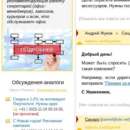
регламентирующие работу
аксессуаров. Нужны по
секретарей (офис-
менеджеров), завхозов,
курьеров и всех, кто
[Показать все ответы на э
обслуживает офис
Андрей Жуков
»
Сан
ПОДРОБНЕЕ
Добрый день!
Может быть спросить (
такая компания?
Например, если дарит
Обсуждения-аналоги
материале
"Премия за и
Скрыть / Показать
Сортировать по дате
С Уважением,
Скидка в 1-2% не мотивирует
Покупателя. Нужны идеи
[Нет ответов на это сообщ
+41
/
2015-11-19 00:24:56,
[
не прочитана
]
Сандро
[
samel@ukr.net
С Новым годом! Рекламная
кампания.