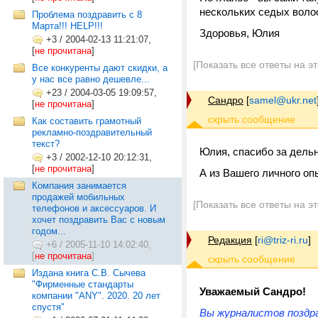
нескольких седых волос 
Проблема поздравить с 8
Марта!!! HELP!!!
Здоровья, Юлия
+3
/
2004-02-13 11:21:07,
[
не прочитана
]
[Показать все ответы на э
Все конкуренты дают скидки, а
у нас все равно дешевле...
+23
/
2004-03-05 19:09:57,
Сандро
[
samel@ukr.net
[
не прочитана
]
Как составить грамотный
рекламно-поздравительный
текст?
Юлия, спасибо за дель
+3
/
2002-12-10 20:12:31,
[
не прочитана
]
А из Вашего личного оп
Компания занимается
продажей мобильных
[Показать все ответы на э
телефонов и аксессуаров. И
хочет поздравить Вас с новым
годом...
Редакция
[
ri@triz-ri.ru
]
+6
/
2005-11-10 14:02:40,
[
не прочитана
]
Издана книга С.В. Сычева
"Фирменные стандарты
Уважаемый Сандро!
компании "ANY". 2020. 20 лет
спустя"
Вы журналистов поздра