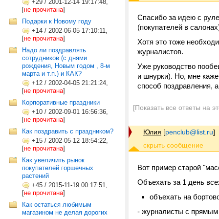
+29
/
2001-12-14 19:17:48,
[
не прочитана
]
Спасибо за идею с руле
Подарки к Новому году
(покупателей в салонах)
+14
/
2002-06-05 17:10:11,
[
не прочитана
]
Хотя это тоже необходи
Надо ли поздравлять
журналистов.
сотрудников (с днями
рождения, Новым годом , 8-м
Уже руководство пообе
марта и т.п.) и КАК?
и шнурки). Но, мне каж
+12
/
2002-04-05 21:21:24,
способ поздравления, а
[
не прочитана
]
Корпоративные праздники
[Показать все ответы на э
+10
/
2002-09-01 16:56:36,
[
не прочитана
]
Как поздравить с праздником?
Юлия
[
penclub@list.ru
]
+15
/
2002-05-12 18:54:22,
[
не прочитана
]
Как увеличить рынок
Вот пример старой "мас
покупателей горшечных
растений
Объехать за 1 день все
+45
/
2015-11-19 00:17:51,
[
не прочитана
]
объехать на бортово
Как остаться любимым
- журналисты с прямым э
магазином не делая дорогих