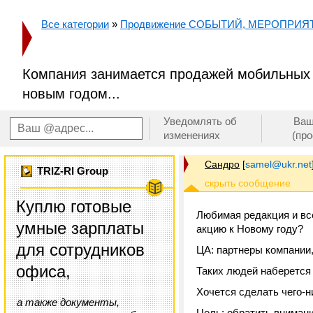
Все категории
»
Продвижение СОБЫТИЙ, МЕРОПРИЯ
Компания занимается продажей мобильных т
новым годом...
Уведомлять об
Ваш
изменениях
(пр
Сандро
[
samel@ukr.net
TRIZ-RI Group
Куплю готовые
Любимая редакция и все
умные зарплаты
акцию к Новому году?
для сотрудников
ЦА: партнеры компании
офиса,
Таких людей наберется 
Хочется сделать чего-н
а также документы,
Цель: обратить вниман