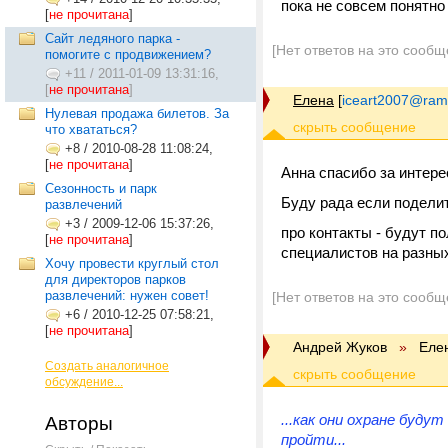
пока не совсем понятно
[
не прочитана
]
Сайт ледяного парка -
[Нет ответов на это сообщ
помогите с продвижением?
+11
/
2011-01-09 13:31:16,
[
не прочитана
]
Елена
[
iceart2007@ramb
Нулевая продажа билетов. За
что хвататься?
+8
/
2010-08-28 11:08:24,
[
не прочитана
]
Анна спасибо за интере
Сезонность и парк
Буду рада если поделит
развлечений
+3
/
2009-12-06 15:37:26,
про контакты - будут п
[
не прочитана
]
специалистов на разны
Хочу провести круглый стол
для директоров парков
развлечений: нужен совет!
[Нет ответов на это сообщ
+6
/
2010-12-25 07:58:21,
[
не прочитана
]
Андрей Жуков
»
Еле
Создать аналогичное
обсуждение...
...как они охране буд
Авторы
пройти.
..