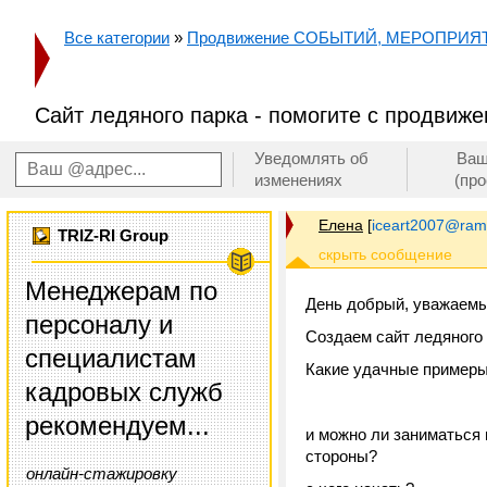
Все категории
»
Продвижение СОБЫТИЙ, МЕРОПРИЯ
Сайт ледяного парка - помогите с продвиж
Уведомлять об
Ваш
изменениях
(пр
Елена
[
iceart2007@ramb
TRIZ-RI Group
Менеджерам по
День добрый, уважаемы
персоналу и
Создаем сайт ледяного 
специалистам
Какие удачные примеры
кадровых служб
рекомендуем...
и можно ли заниматься
стороны?
онлайн-стажировку