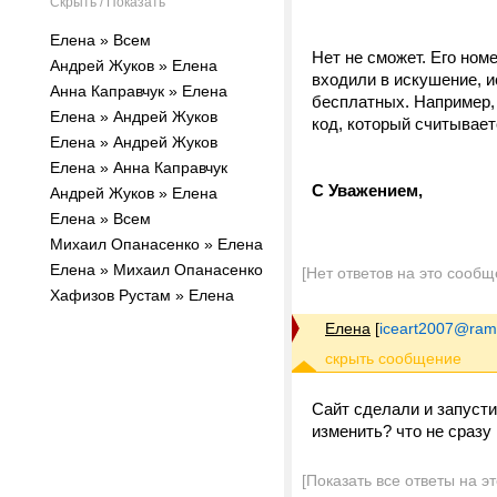
Скрыть / Показать
Елена » Всем
Нет не сможет. Его ном
Андрей Жуков » Елена
входили в искушение, и
Анна Каправчук » Елена
бесплатных. Например, h
Елена » Андрей Жуков
код, который считываетс
Елена » Андрей Жуков
Елена » Анна Каправчук
С Уважением,
Андрей Жуков » Елена
Елена » Всем
Михаил Опанасенко » Елена
Елена » Михаил Опанасенко
[Нет ответов на это сообщ
Хафизов Рустам » Елена
Елена
[
iceart2007@ramb
Сайт сделали и запусти
изменить? что не сразу
[Показать все ответы на э