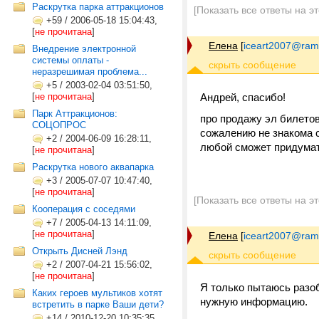
Раскрутка парка аттракционов
[Показать все ответы на э
+59
/
2006-05-18 15:04:43,
[
не прочитана
]
Елена
[
iceart2007@ramb
Внедрение электронной
системы оплаты -
неразрешимая проблема...
+5
/
2003-02-04 03:51:50,
[
не прочитана
]
Андрей, спасибо!
Парк Аттракционов:
про продажу эл билетов
СОЦОПРОС
сожалению не знакома с
+2
/
2004-06-09 16:28:11,
любой сможет придумат
[
не прочитана
]
Раскрутка нового аквапарка
+3
/
2005-07-07 10:47:40,
[
не прочитана
]
[Показать все ответы на э
Кооперация с соседями
+7
/
2005-04-13 14:11:09,
[
не прочитана
]
Елена
[
iceart2007@ramb
Открыть Дисней Лэнд
+2
/
2007-04-21 15:56:02,
[
не прочитана
]
Я только пытаюсь разоб
Каких героев мультиков хотят
нужную информацию.
встретить в парке Ваши дети?
+14
/
2010-12-20 10:35:35,