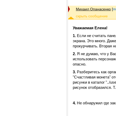
Михаил Опанасенко
[
m
Уважаемая Елена!
1.
Если не считать пане
экрана. Это много. Даж
прокурчивать. Вторая н
2.
Я не думаю, что у Ва
использовать персонаже
опасно.
3.
Разберитесь как орган
"Счастливая монета" отс
рисунки в каталог
"../u
рисунок отобразился. Т.
4.
Не обнаружил где зак