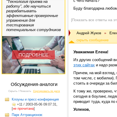
с чего начать?
"Технология приема на
работу", где научиться
Буду благодарна любом
разрабатывать
эффективные проверочные
[Показать все ответы на э
упражнения для
тестирования
потенциальных сотрудников
Андрей Жуков
»
Еле
Уважаемая Елена!
ПОДРОБНЕЕ
Из других сообщений ви
этих сайтах
и надо разм
Причем, на мой взгляд,
том числе, с мобилки).
стоять в очереди за бил
Обсуждения-аналоги
К тому же, проверено, ч
Скрыть / Показать
Сортировать по дате
сегодня в боулинг, ледя
Клоуны и пресс-конференция
приводит туда, куда по 
+11
/
2003-05-06 09:07:31,
[
не прочитана
]
Успехов,
Парк Аттракционов: