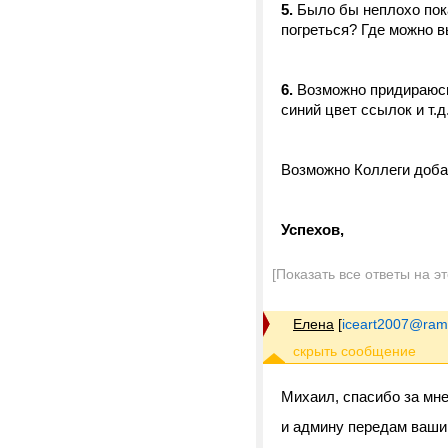
5.
Было бы неплохо пок
погреться? Где можно вы
6.
Возможно придираюсь,
синий цвет ссылок и т.д
Возможно Коллеги доба
Успехов,
[Показать все ответы на э
Елена
[
iceart2007@ramb
Михаил, спасибо за мне
и админу передам ваши