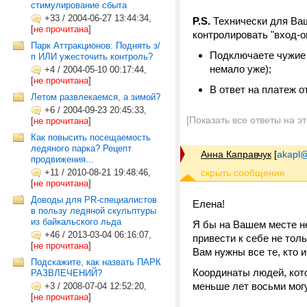
стимулирование сбыта
+33
/
2004-06-27 13:44:34,
P.S.
Технически для Ваш
[
не прочитана
]
контролировать "вход-о
Парк Аттракционов: Поднять з/
Подключаете чужие 
п ИЛИ ужесточить контроль?
немало уже);
+4
/
2004-05-10 00:17:44,
[
не прочитана
]
В ответ на платеж о
Летом развлекаемся, а зимой?
+6
/
2004-09-23 20:45:33,
[Показать все ответы на э
[
не прочитана
]
Как повысить посещаемость
ледяного парка? Рецепт
Анна Каправчук
[
akapl@
продвижения...
+11
/
2010-08-21 19:48:46,
[
не прочитана
]
Доводы для PR-специалистов
Елена!
в пользу ледяной скульптуры
из байкальского льда
Я бы на Вашем месте н
+46
/
2013-03-04 06:16:07,
привести к себе не толь
[
не прочитана
]
Вам нужны все те, кто и
Подскажите, как назвать ПАРК
Координаты людей, кот
РАЗВЛЕЧЕНИЙ?
меньше лет восьми могу
+3
/
2008-07-04 12:52:20,
[
не прочитана
]