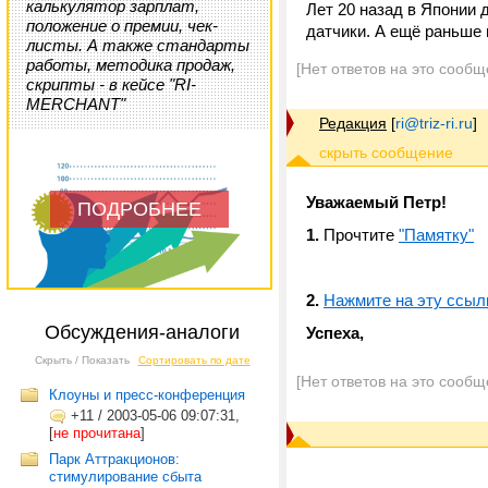
калькулятор зарплат,
Лет 20 назад в Японии 
положение о премии, чек-
датчики. А ещё раньше
листы. А также стандарты
работы, методика продаж,
[Нет ответов на это сообщ
скрипты - в кейсе "RI-
MERCHANT"
Редакция
[
ri@triz-ri.ru
]
Уважаемый Петр!
ПОДРОБНЕЕ
1.
Прочтите
"Памятку"
2.
Нажмите на эту ссыл
Обсуждения-аналоги
Успеха,
Скрыть / Показать
Сортировать по дате
[Нет ответов на это сообщ
Клоуны и пресс-конференция
+11
/
2003-05-06 09:07:31,
[
не прочитана
]
Парк Аттракционов:
стимулирование сбыта