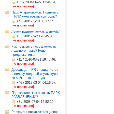
+33
/
2004-06-27 13:44:34,
[
не прочитана
]
Парк Аттракционов: Поднять з/
п ИЛИ ужесточить контроль?
+4
/
2004-05-10 00:17:44,
[
не прочитана
]
Летом развлекаемся, а зимой?
+6
/
2004-09-23 20:45:33,
[
не прочитана
]
Как повысить посещаемость
ледяного парка? Рецепт
продвижения...
+11
/
2010-08-21 19:48:46,
[
не прочитана
]
Доводы для PR-специалистов
в пользу ледяной скульптуры
из байкальского льда
+46
/
2013-03-04 06:16:07,
[
не прочитана
]
Подскажите, как назвать ПАРК
РАЗВЛЕЧЕНИЙ?
+3
/
2008-07-04 12:52:20,
[
не прочитана
]
Раскрутка парка аттракционов