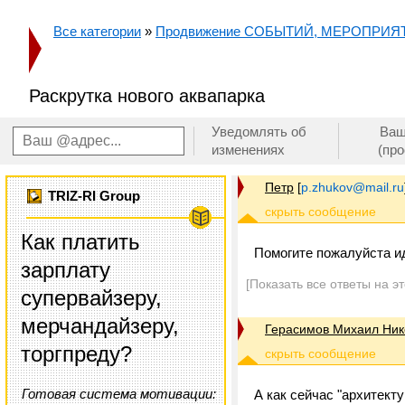
Все категории
»
Продвижение СОБЫТИЙ, МЕРОПРИЯ
Раскрутка нового аквапарка
Уведомлять об
Ваш
изменениях
(пр
Петр
[
p.zhukov@mail.ru
TRIZ-RI Group
Как платить
Помогите пожалуйста ид
зарплату
[Показать все ответы на э
супервайзеру,
мерчандайзеру,
Герасимов Михаил Ник
торгпреду?
Готовая система мотивации:
А как сейчас "архитект