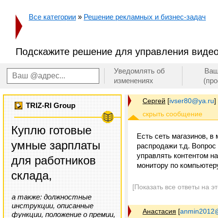
Все категории
»
Решение рекламных и бизнес-задач
Подскажите решение для управления виде
Уведомлять об
Ваш
изменениях
(пр
Сергей
[
ivser80@ya.ru
]
TRIZ-RI Group
Куплю готовые
Есть сеть магазинов, в
умные зарплаты
распродажи т.д. Вопрос
управлять контентом на
для работников
монитору по компьютеру 
склада,
[Показать все ответы на э
а также: должностные
инструкции, описанные
Анастасия
[
anmin2012
функции, положение о премии,